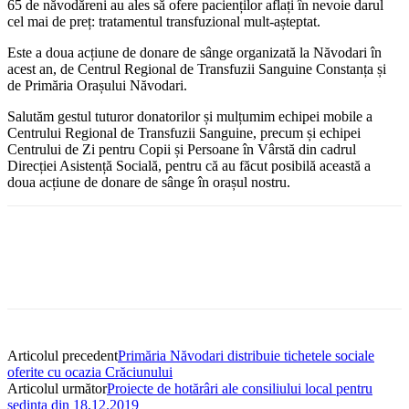
65 de năvodăreni au ales să ofere pacienților aflați în nevoie darul
cel mai de preț: tratamentul transfuzional mult-așteptat.
Este a doua acțiune de donare de sânge organizată la Năvodari în
acest an, de Centrul Regional de Transfuzii Sanguine Constanța și
de Primăria Orașului Năvodari.
Salutăm gestul tuturor donatorilor și mulțumim echipei mobile a
Centrului Regional de Transfuzii Sanguine, precum și echipei
Centrului de Zi pentru Copii și Persoane în Vârstă din cadrul
Direcției Asistență Socială, pentru că au făcut posibilă această a
doua acțiune de donare de sânge în orașul nostru.
Articolul precedent
Primăria Năvodari distribuie tichetele sociale
oferite cu ocazia Crăciunului
Articolul următor
Proiecte de hotărâri ale consiliului local pentru
ședința din 18.12.2019