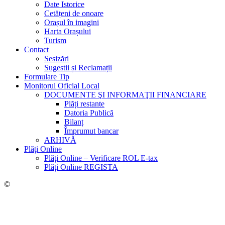
Date Istorice
Cetățeni de onoare
Orașul în imagini
Harta Orașului
Turism
Contact
Sesizări
Sugestii și Reclamații
Formulare Tip
Monitorul Oficial Local
DOCUMENTE ŞI INFORMAŢII FINANCIARE
Plăți restante
Datoria Publică
Bilanț
Împrumut bancar
ARHIVĂ
Plăți Online
Plăți Online – Verificare ROL E-tax
Plăți Online REGISTA
©