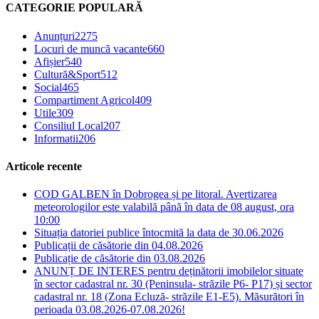
CATEGORIE POPULARĂ
Anunțuri
2275
Locuri de muncă vacante
660
Afișier
540
Cultură&Sport
512
Social
465
Compartiment Agricol
409
Utile
309
Consiliul Local
207
Informatii
206
Articole recente
COD GALBEN în Dobrogea și pe litoral. Avertizarea
meteorologilor este valabilă până în data de 08 august, ora
10:00
Situația datoriei publice întocmită la data de 30.06.2026
Publicații de căsătorie din 04.08.2026
Publicație de căsătorie din 03.08.2026
ANUNȚ DE INTERES pentru deținătorii imobilelor situate
în sector cadastral nr. 30 (Peninsula- străzile P6- P17) și sector
cadastral nr. 18 (Zona Ecluză- străzile E1-E5). Măsurători în
perioada 03.08.2026-07.08.2026!