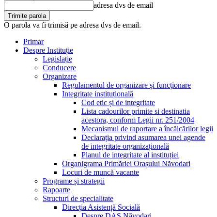
adresa dvs de email
O parola va fi trimisă pe adresa dvs de email.
Primar
Despre Instituție
Legislație
Conducere
Organizare
Regulamentul de organizare și funcționare
Integritate instituțională
Cod etic și de integritate
Lista cadourilor primite si destinatia
acestora, conform Legii nr. 251/2004
Mecanismul de raportare a încălcărilor legii
Declarația privind asumarea unei agende
de integritate organizațională
Planul de integritate al instituției
Organigrama Primăriei Orașului Năvodari
Locuri de muncă vacante
Programe și strategii
Rapoarte
Structuri de specialitate
Direcția Asistență Socială
Despre DAS Năvodari