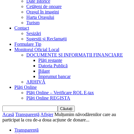
Date Istorice
Cetățeni de onoare
Orașul în imagini
Harta Orașului
Turism
Contact
Sesizări
Sugestii și Reclamații
Formulare Tip
Monitorul Oficial Local
DOCUMENTE ŞI INFORMAŢII FINANCIARE
Plăți restante
Datoria Publică
Bilanț
Împrumut bancar
ARHIVĂ
Plăți Online
Plăți Online – Verificare ROL E-tax
Plăți Online REGISTA
Acasă
Transparență
Afișier
Mulțumim năvodărenilor care au
participat la cea de-a doua acțiune de donare...
Transparență