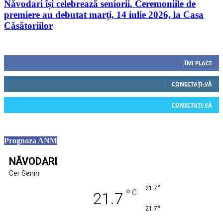
Năvodari își celebrează seniorii. Ceremoniile de
premiere au debutat marți, 14 iulie 2026, la Casa
Căsătoriilor
Urmăriți-ne
0
Fani
ÎMI PLACE
0
Cititori
CONECTAȚI-VĂ
0
Cititori
CONECTAȚI-VĂ
Prognoza ANM
NĂVODARI
Cer Senin
°
21.7
°
C
21.7
°
21.7