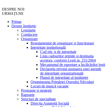
DESPRE NOI
URMAȚI-NE
Primar
Despre Instituție
Legislație
Conducere
Organizare
Regulamentul de organizare și funcționare
Integritate instituțională
Cod etic și de integritate
Lista cadourilor primite si destinatia
acestora, conform Legii nr. 251/2004
Mecanismul de raportare a încălcărilor legii
Declarația privind asumarea unei agende
de integritate organizațională
Planul de integritate al instituției
Organigrama Primăriei Orașului Năvodari
Locuri de muncă vacante
Programe și strategii
Rapoarte
Structuri de specialitate
Direcția Asistență Socială