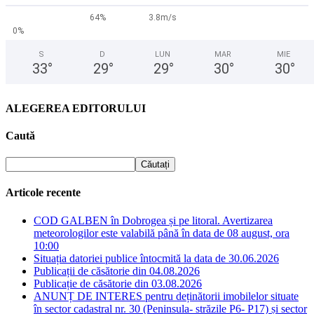
64%
3.8m/s
0%
S
D
LUN
MAR
MIE
33
°
29
°
29
°
30
°
30
°
ALEGEREA EDITORULUI
Caută
Articole recente
COD GALBEN în Dobrogea și pe litoral. Avertizarea
meteorologilor este valabilă până în data de 08 august, ora
10:00
Situația datoriei publice întocmită la data de 30.06.2026
Publicații de căsătorie din 04.08.2026
Publicație de căsătorie din 03.08.2026
ANUNȚ DE INTERES pentru deținătorii imobilelor situate
în sector cadastral nr. 30 (Peninsula- străzile P6- P17) și sector