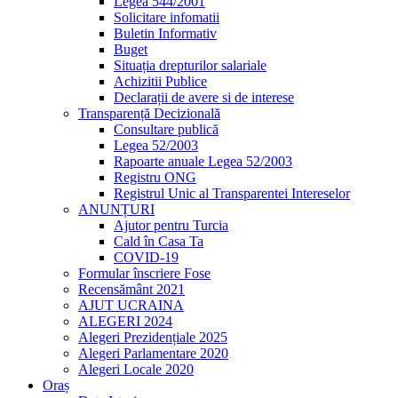
Legea 544/2001
Solicitare infomatii
Buletin Informativ
Buget
Situația drepturilor salariale
Achizitii Publice
Declarații de avere si de interese
Transparență Decizională
Consultare publică
Legea 52/2003
Rapoarte anuale Legea 52/2003
Registru ONG
Registrul Unic al Transparentei Intereselor
ANUNȚURI
Ajutor pentru Turcia
Cald în Casa Ta
COVID-19
Formular înscriere Fose
Recensământ 2021
AJUT UCRAINA
ALEGERI 2024
Alegeri Prezidențiale 2025
Alegeri Parlamentare 2020
Alegeri Locale 2020
Oraș