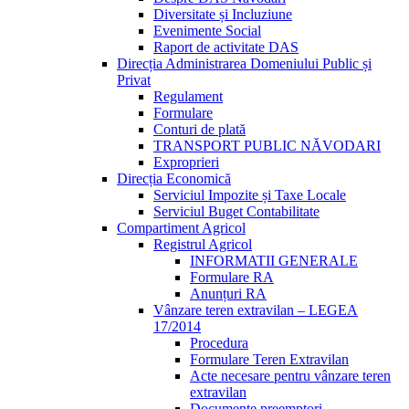
Diversitate și Incluziune
Evenimente Social
Raport de activitate DAS
Direcția Administrarea Domeniului Public și
Privat
Regulament
Formulare
Conturi de plată
TRANSPORT PUBLIC NĂVODARI
Exproprieri
Direcția Economică
Serviciul Impozite și Taxe Locale
Serviciul Buget Contabilitate
Compartiment Agricol
Registrul Agricol
INFORMATII GENERALE
Formulare RA
Anunțuri RA
Vânzare teren extravilan – LEGEA
17/2014
Procedura
Formulare Teren Extravilan
Acte necesare pentru vânzare teren
extravilan
Documente preemptori