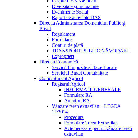
Despre DAS Năvodari
Diversitate și Incluziune
Evenimente Social
Raport de activitate DAS
Direcția Administrarea Domeniului Public și
Privat
Regulament
Formulare
Conturi de plată
TRANSPORT PUBLIC NĂVODARI
Exproprieri
Direcția Economică
Serviciul Impozite și Taxe Locale
Serviciul Buget Contabilitate
Compartiment Agricol
Registrul Agricol
INFORMATII GENERALE
Formulare RA
Anunțuri RA
Vânzare teren extravilan – LEGEA
17/2014
Procedura
Formulare Teren Extravilan
Acte necesare pentru vânzare teren
extravilan