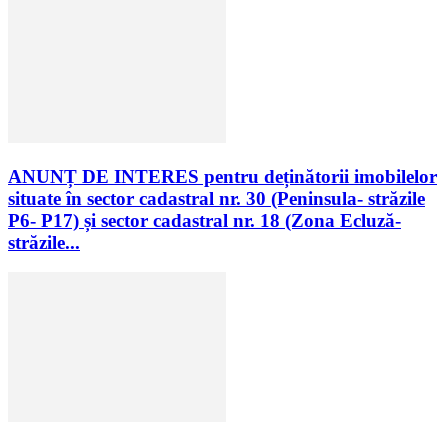
ANUNȚ DE INTERES pentru deținătorii imobilelor
situate în sector cadastral nr. 30 (Peninsula- străzile
P6- P17) și sector cadastral nr. 18 (Zona Ecluză-
străzile...