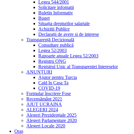
Legea 544/2001
Solicitare infomatii
Buletin Informativ
Buget
Situația drepturilor salariale
Achizitii Publice
Declarații de avere si de interese
Transparență Decizională
Consultare publică
Legea 52/2003
Rapoarte anuale Legea 52/2003
Registru ONG
Registrul Unic al Transparentei Intereselor
ANUNȚURI
Ajutor pentru Turcia
Cald în Casa Ta
COVID-19
Formular înscriere Fose
Recensământ 2021
AJUT UCRAINA
ALEGERI 2024
Alegeri Prezidențiale 2025
Alegeri Parlamentare 2020
Alegeri Locale 2020
Oraș