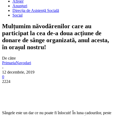
Afișier
Anunțuri
Direcția de Asistență Socială
Social
Mulțumim năvodărenilor care au
participat la cea de-a doua acțiune de
donare de sânge organizată, anul acesta,
în orașul nostru!
De către
PrimariaNavodari
-
12 decembrie, 2019
0
2224
Sângele este un dar ce nu poate fi înlocuit! În luna cadourilor, peste