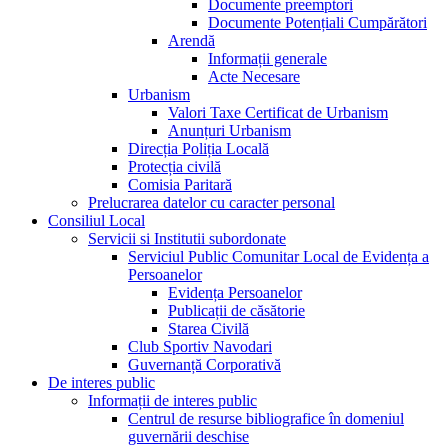
Documente preemptori
Documente Potențiali Cumpărători
Arendă
Informații generale
Acte Necesare
Urbanism
Valori Taxe Certificat de Urbanism
Anunțuri Urbanism
Direcția Poliția Locală
Protecția civilă
Comisia Paritară
Prelucrarea datelor cu caracter personal
Consiliul Local
Servicii si Institutii subordonate
Serviciul Public Comunitar Local de Evidența a
Persoanelor
Evidența Persoanelor
Publicații de căsătorie
Starea Civilă
Club Sportiv Navodari
Guvernanță Corporativă
De interes public
Informații de interes public
Centrul de resurse bibliografice în domeniul
guvernării deschise