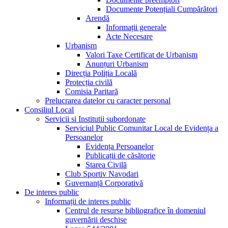
Documente Potențiali Cumpărători
Arendă
Informații generale
Acte Necesare
Urbanism
Valori Taxe Certificat de Urbanism
Anunțuri Urbanism
Direcția Poliția Locală
Protecția civilă
Comisia Paritară
Prelucrarea datelor cu caracter personal
Consiliul Local
Servicii si Institutii subordonate
Serviciul Public Comunitar Local de Evidența a
Persoanelor
Evidența Persoanelor
Publicații de căsătorie
Starea Civilă
Club Sportiv Navodari
Guvernanță Corporativă
De interes public
Informații de interes public
Centrul de resurse bibliografice în domeniul
guvernării deschise