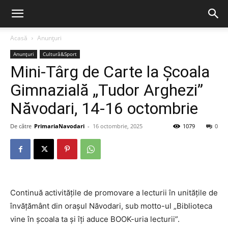
Acasă
Anunțuri
Anunțuri
Cultură&Sport
Mini-Târg de Carte la Școala
Gimnazială „Tudor Arghezi”
Năvodari, 14-16 octombrie
De către
PrimariaNavodari
-
16 octombrie, 2025
1079
0
Continuă activitățile de promovare a lecturii în unitățile de
învățământ din orașul Năvodari, sub motto-ul „Biblioteca
vine în școala ta și îți aduce BOOK-uria lecturii”.