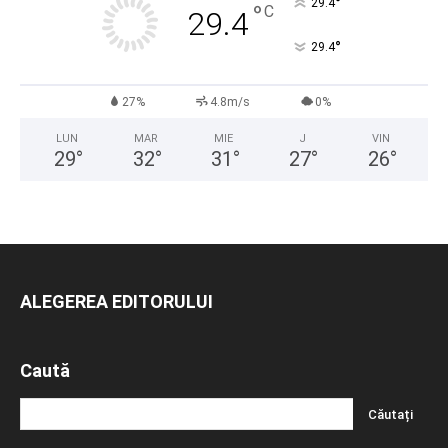
°
29.4
°
C
29.4
°
29.4
27%
4.8m/s
0%
LUN
MAR
MIE
J
VIN
29
°
32
°
31
°
27
°
26
°
ALEGEREA EDITORULUI
Caută