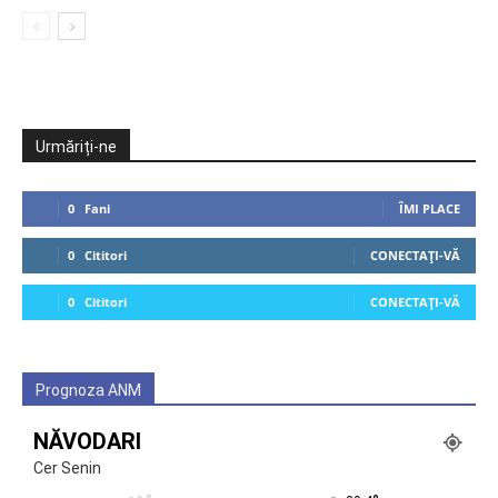
Urmăriți-ne
0
Fani
ÎMI PLACE
0
Cititori
CONECTAȚI-VĂ
0
Cititori
CONECTAȚI-VĂ
Prognoza ANM
NĂVODARI
Cer Senin