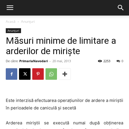
Acasă
Anunțuri
Anunțuri
Măsuri minime de limitare a
arderilor de miriște
De către
PrimariaNavodari
-
20 mai, 2013
2253
0
Este interzisă efectuarea operațiunilor de ardere a miriștii
în perioadele de caniculă și secetă
Arderea miriștii se execută numai după obținerea