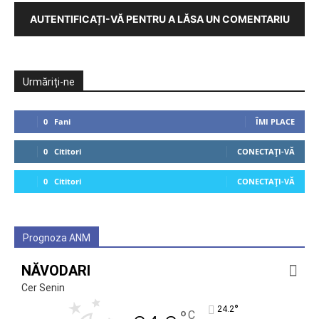
AUTENTIFICAȚI-VĂ PENTRU A LĂSA UN COMENTARIU
Urmăriți-ne
0
Fani
ÎMI PLACE
0
Cititori
CONECTAȚI-VĂ
0
Cititori
CONECTAȚI-VĂ
Prognoza ANM
NĂVODARI
Cer Senin
°
24.2
°
C