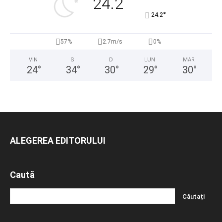
24.2
°
24.2
57%
2.7m/s
0%
VIN
S
D
LUN
MAR
24
°
34
°
30
°
29
°
30
°
ALEGEREA EDITORULUI
Caută