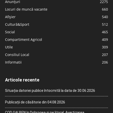
Anunțuri
2275
Locuri de muncă vacante
660
Afișier
540
Cultură&Sport
512
Social
465
Compartiment Agricol
409
Utile
309
Consiliul Local
207
Informatii
206
Articole recente
Situația datoriei publice întocmită la data de 30.06.2026
Publicații de căsătorie din 04.08.2026
COD GALBEN în Dobrogea și pe litoral. Avertizarea