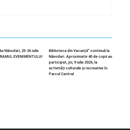
lui Năvodari, 25-26 iulie
Biblioteca din Vacanță” continuă la
GRAMUL EVENIMENTULUI
Năvodari. Aproximativ 40 de copii au
participat, joi, 9 iulie 2026, la
activități culturale și recreative în
Parcul Central