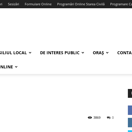
ri
Sesizări
Formulare Online
Programări Online Starea Civilă
Programare Car
ILIUL LOCAL
DE INTERES PUBLIC
ORAȘ
CONTA
ONLINE
3869
0