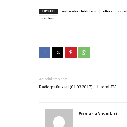
ETICHETE
ambasadorii bibliotecii
cultura
dora 
martisor
Articolul precedent
Radiografia zilei (01.03.2017) – Litoral TV
PrimariaNavodari