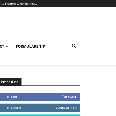
te Electronică de Identitate
CT
FORMULARE TIP
Urmăriți-ne
0
Fani
ÎMI PLACE
0
Cititori
CONECTAȚI-VĂ