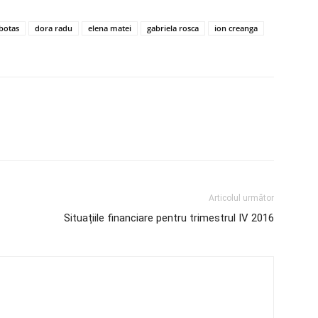
botas
dora radu
elena matei
gabriela rosca
ion creanga
Articolul următor
Situațiile financiare pentru trimestrul IV 2016