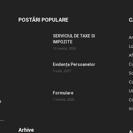
POSTĂRI POPULARE
C
SERVICIUL DE TAXE SI
A
IMPOZITE
L
12 martie, 2020
Af
C
Evidența Persoanelor
5 iulie, 2017
So
C
Ut
Formulare
Co
1 martie, 2026
a
In
Arhive
A