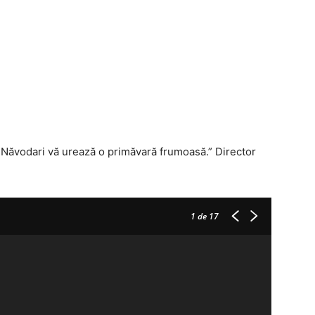
 Năvodari vă urează o primăvară frumoasă.” Director
1
de 17