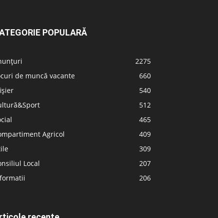
ATEGORIE POPULARĂ
nunțuri
2275
ocuri de muncă vacante
660
ișier
540
ultură&Sport
512
cial
465
ompartiment Agricol
409
ile
309
nsiliul Local
207
formatii
206
rticole recente