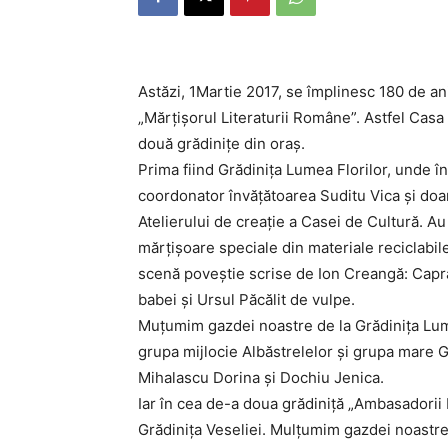
Astăzi, 1Martie 2017, se împlinesc 180 de an
„Mărțișorul Literaturii Române”. Astfel Cas
două grădinițe din oraș.
Prima fiind Grădinița Lumea Florilor, unde în
coordonator învățătoarea Suditu Vica și d
Atelierului de creație a Casei de Cultură. Au
mărțișoare speciale din materiale reciclabil
scenă poveștie scrise de Ion Creangă: Capra 
babei și Ursul Păcălit de vulpe.
Muțumim gazdei noastre de la Grădinița Lum
grupa mijlocie Albăstrelelor și grupa mare
Mihalascu Dorina și Dochiu Jenica.
Iar în cea de-a doua grădiniță „Ambasadorii B
Grădinița Veseliei. Mulțumim gazdei noast