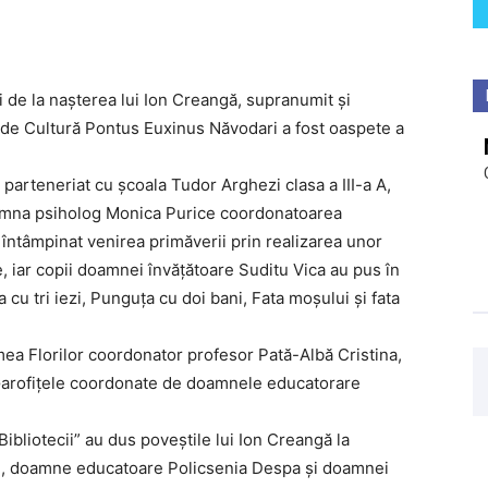
i de la nașterea lui Ion Creangă, supranumit și
a de Cultură Pontus Euxinus Năvodari a fost oaspete a
 parteneriat cu școala Tudor Arghezi clasa a III-a A,
oamna psiholog Monica Purice coordonatoarea
 întâmpinat venirea primăverii prin realizarea unor
e, iar copii doamnei învățătoare Suditu Vica au pus în
cu tri iezi, Punguța cu doi bani, Fata moșului și fata
ea Florilor coordonator profesor Pată-Albă Cristina,
 Garofițele coordonate de doamnele educatorare
ibliotecii” au dus poveștile lui Ion Creangă la
re, doamne educatoare Policsenia Despa și doamnei