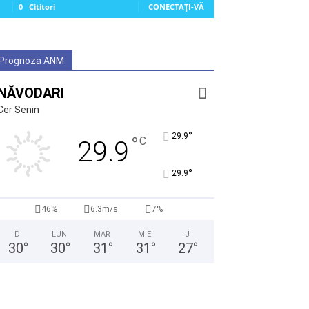
0
Cititori
CONECTAȚI-VĂ
Prognoza ANM
NĂVODARI
Cer Senin
°
29.9
°
C
29.9
°
29.9
46%
6.3m/s
7%
D
LUN
MAR
MIE
J
30
°
30
°
31
°
31
°
27
°