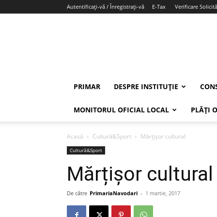
Autentificați-vă / Înregistrați-vă
E-Tax
Verificare Solicită
PRIMAR
DESPRE INSTITUȚIE
CONS
MONITORUL OFICIAL LOCAL
PLĂȚI 
Acasă
Cultură&Sport
Mărțișor cultural
Cultură&Sport
Mărțișor cultural
De către
PrimariaNavodari
-
1 martie, 2017