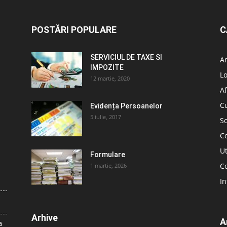
POSTĂRI POPULARE
C
SERVICIUL DE TAXE SI
A
IMPOZITE
L
12 martie, 2020
Af
C
Evidența Persoanelor
5 iulie, 2017
So
C
Ut
Formulare
Co
1 martie, 2026
In
Arhive
A
a