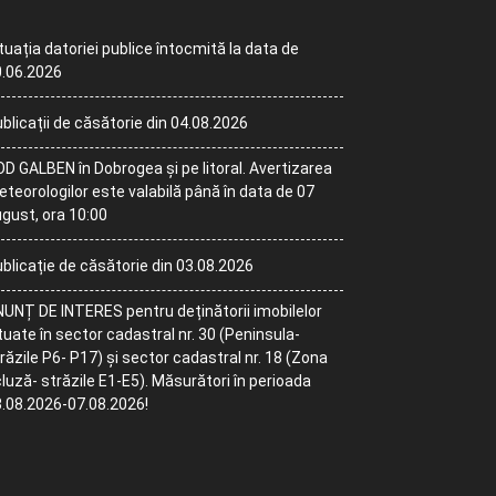
tuația datoriei publice întocmită la data de
.06.2026
blicații de căsătorie din 04.08.2026
D GALBEN în Dobrogea și pe litoral. Avertizarea
teorologilor este valabilă până în data de 07
gust, ora 10:00
blicație de căsătorie din 03.08.2026
UNȚ DE INTERES pentru deținătorii imobilelor
tuate în sector cadastral nr. 30 (Peninsula-
răzile P6- P17) și sector cadastral nr. 18 (Zona
luză- străzile E1-E5). Măsurători în perioada
.08.2026-07.08.2026!