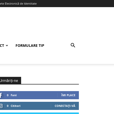
te Electronică de Identitate
CT
FORMULARE TIP
Urmăriți-ne
0
Fani
ÎMI PLACE
0
Cititori
CONECTAȚI-VĂ