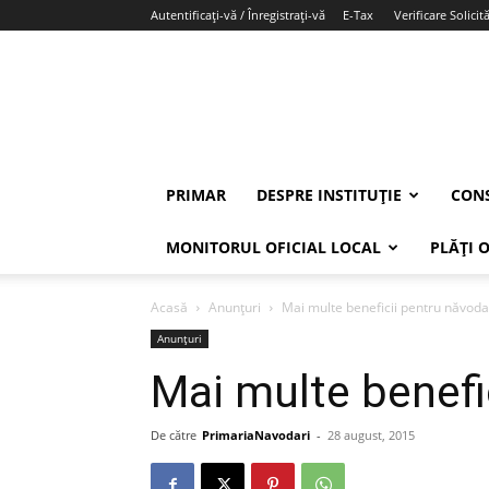
Autentificați-vă / Înregistrați-vă
E-Tax
Verificare Solicită
PRIMAR
DESPRE INSTITUȚIE
CONS
MONITORUL OFICIAL LOCAL
PLĂȚI 
Acasă
Anunțuri
Mai multe beneficii pentru năvoda
Anunțuri
Mai multe benefi
De către
PrimariaNavodari
-
28 august, 2015