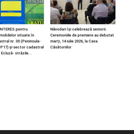
NTERES pentru
Năvodari își celebrează seniorii.
imobilelor situate în
Ceremoniile de premiere au debutat
tral nr. 30 (Peninsula-
marți, 14 iulie 2026, la Casa
 P17) și sector cadastral
Căsătoriilor
 Ecluză- străzile...