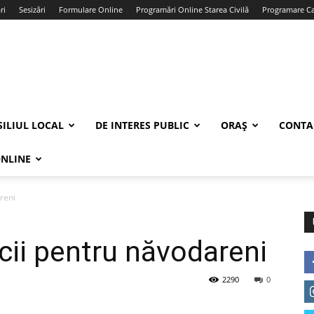
ri
Sesizări
Formulare Online
Programări Online Starea Civilă
Programare Car
ILIUL LOCAL
DE INTERES PUBLIC
ORAȘ
CONTA
ONLINE
reni
cii pentru năvodareni
2290
0