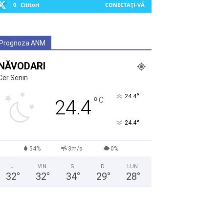
0
Cititori
CONECTAȚI-VĂ
Prognoza ANM
NĂVODARI
Cer Senin
°
24.4
°
C
24.4
°
24.4
54%
3m/s
0%
J
VIN
S
D
LUN
32
°
32
°
34
°
29
°
28
°