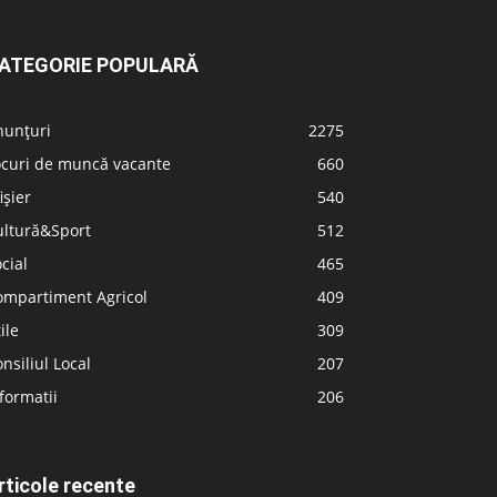
ATEGORIE POPULARĂ
nunțuri
2275
ocuri de muncă vacante
660
ișier
540
ultură&Sport
512
cial
465
ompartiment Agricol
409
ile
309
nsiliul Local
207
formatii
206
rticole recente