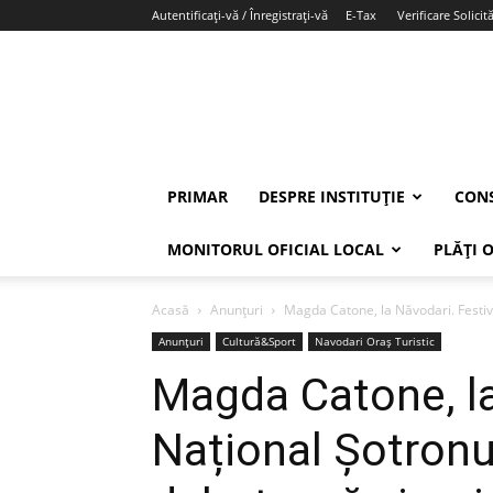
Autentificați-vă / Înregistrați-vă
E-Tax
Verificare Solicită
PRIMAR
DESPRE INSTITUȚIE
CONS
MONITORUL OFICIAL LOCAL
PLĂȚI 
Acasă
Anunțuri
Magda Catone, la Năvodari. Festiva
Anunțuri
Cultură&Sport
Navodari Oraș Turistic
Magda Catone, la
Național Șotronu