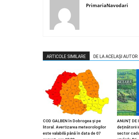
PrimariaNavodari
ARTICOLE SIMILARE
DE LA ACELAȘI AUTOR
COD GALBEN în Dobrogea și pe
ANUNȚ DE I
litoral. Avertizarea meteorologilor
deținătorii 
este valabilă până în data de 07
sector cadas