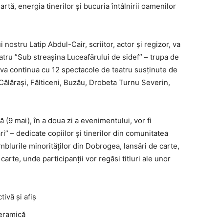
tă, energia tinerilor și bucuria întâlnirii oamenilor
 nostru Latip Abdul-Cair, scriitor, actor și regizor, va
eatru ”Sub streașina Luceafărului de sidef” – trupa de
va continua cu 12 spectacole de teatru susținute de
 Călărași, Fălticeni, Buzău, Drobeta Turnu Severin,
(9 mai), în a doua zi a evenimentului, vor fi
i” – dedicate copiilor și tinerilor din comunitatea
blurile minorităților din Dobrogea, lansări de carte,
arte, unde participanții vor regăsi titluri ale unor
tivă și afiș
ceramică