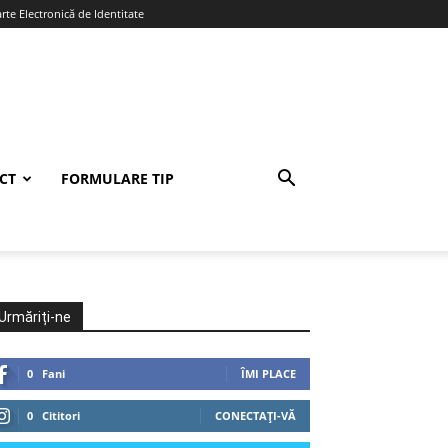
te Electronică de Identitate
CT
FORMULARE TIP
Urmăriți-ne
0
Fani
ÎMI PLACE
0
Cititori
CONECTAȚI-VĂ