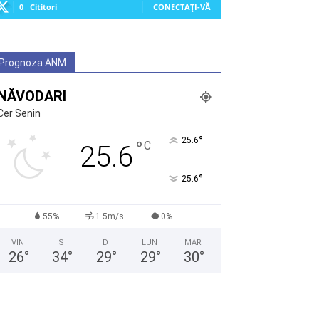
0
Cititori
CONECTAȚI-VĂ
Prognoza ANM
NĂVODARI
Cer Senin
°
25.6
°
C
25.6
°
25.6
55%
1.5m/s
0%
VIN
S
D
LUN
MAR
26
°
34
°
29
°
29
°
30
°