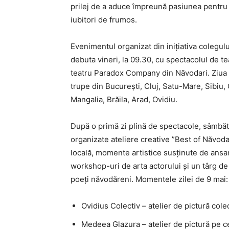
prilej de a aduce împreună pasiunea pentru ar
iubitori de frumos.
Evenimentul organizat din inițiativa colegului
debuta vineri, la 09.30, cu spectacolul de t
teatru Paradox Company din Năvodari. Ziua 
trupe din București, Cluj, Satu-Mare, Sibiu,
Mangalia, Brăila, Arad, Ovidiu.
După o primă zi plină de spectacole, sâmbătă 
organizate ateliere creative ”Best of Năvodar
locală, momente artistice susținute de ansam
workshop-uri de arta actorului și un târg de c
poeți năvodăreni. Momentele zilei de 9 mai:
Ovidius Colectiv – atelier de pictură colec
Medeea Glazura – atelier de pictură pe 