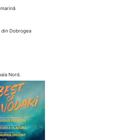
ă marină
or din Dobrogea
aia Nord.