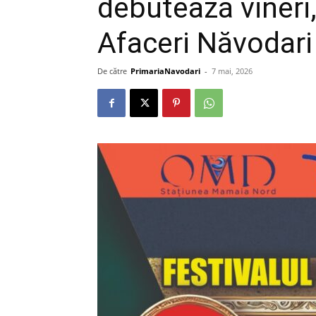
debutează vineri,
Afaceri Năvodari
De către
PrimariaNavodari
-
7 mai, 2026