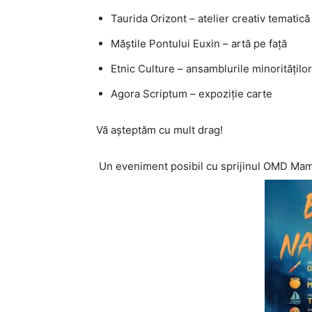
Taurida Orizont – atelier creativ tematic
Măștile Pontului Euxin – artă pe față
Etnic Culture – ansamblurile minoritățil
Agora Scriptum – expoziție carte
Vă așteptăm cu mult drag!
Un eveniment posibil cu sprijinul OMD Mam