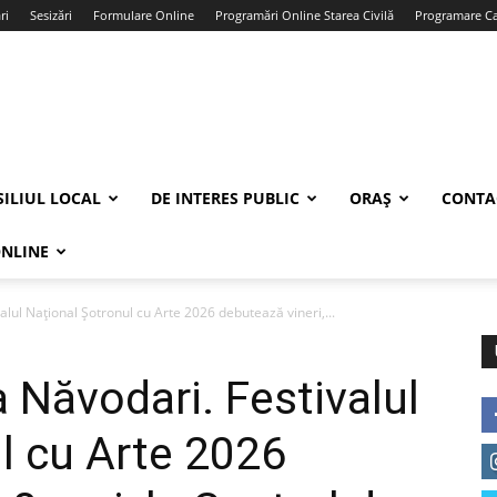
ri
Sesizări
Formulare Online
Programări Online Starea Civilă
Programare Car
ILIUL LOCAL
DE INTERES PUBLIC
ORAȘ
CONTA
ONLINE
lul Național Șotronul cu Arte 2026 debutează vineri,...
 Năvodari. Festivalul
l cu Arte 2026