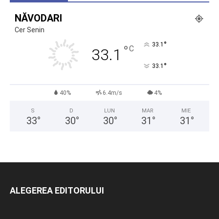
NĂVODARI
Cer Senin
°
33.1
°
C
33.1
°
33.1
40%
6.4m/s
4%
S
D
LUN
MAR
MIE
33
°
30
°
30
°
31
°
31
°
ALEGEREA EDITORULUI