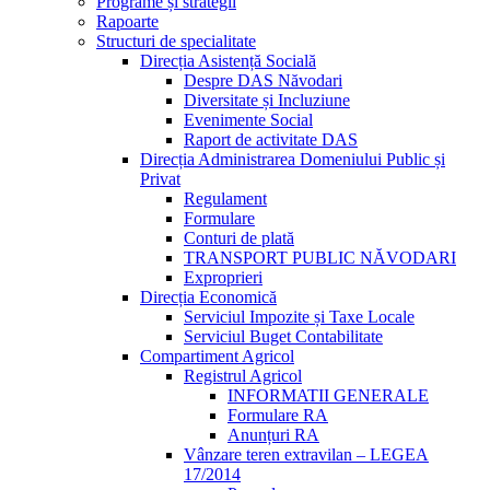
Programe și strategii
Rapoarte
Structuri de specialitate
Direcția Asistență Socială
Despre DAS Năvodari
Diversitate și Incluziune
Evenimente Social
Raport de activitate DAS
Direcția Administrarea Domeniului Public și
Privat
Regulament
Formulare
Conturi de plată
TRANSPORT PUBLIC NĂVODARI
Exproprieri
Direcția Economică
Serviciul Impozite și Taxe Locale
Serviciul Buget Contabilitate
Compartiment Agricol
Registrul Agricol
INFORMATII GENERALE
Formulare RA
Anunțuri RA
Vânzare teren extravilan – LEGEA
17/2014