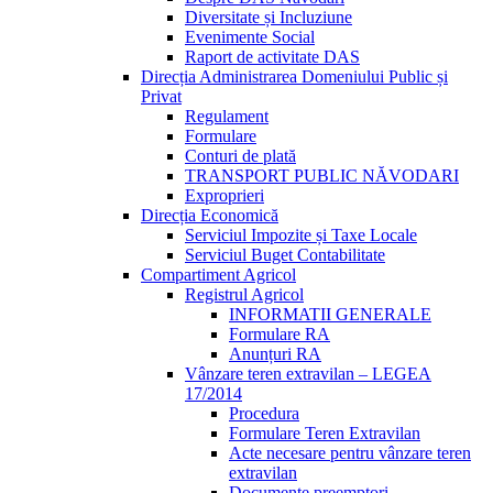
Diversitate și Incluziune
Evenimente Social
Raport de activitate DAS
Direcția Administrarea Domeniului Public și
Privat
Regulament
Formulare
Conturi de plată
TRANSPORT PUBLIC NĂVODARI
Exproprieri
Direcția Economică
Serviciul Impozite și Taxe Locale
Serviciul Buget Contabilitate
Compartiment Agricol
Registrul Agricol
INFORMATII GENERALE
Formulare RA
Anunțuri RA
Vânzare teren extravilan – LEGEA
17/2014
Procedura
Formulare Teren Extravilan
Acte necesare pentru vânzare teren
extravilan
Documente preemptori