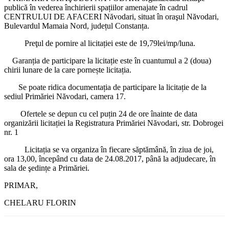
publică în vederea închirierii spațiilor amenajate în cadrul
CENTRULUI DE AFACERI Năvodari, situat în oraşul Năvodari,
Bulevardul Mamaia Nord, județul Constanța.
Preţul de pornire al licitației este de 19,79lei/mp/luna.
Garanția de participare la licitație este în cuantumul a 2 (doua)
chirii lunare de la care pornește licitația.
Se poate ridica documentația de participare la licitație de la
sediul Primăriei Năvodari, camera 17.
Ofertele se depun cu cel puțin 24 de ore înainte de data
organizării licitației la Registratura Primăriei Năvodari, str. Dobrogei
nr. 1
Licitația se va organiza în fiecare săptămâ
nă, în ziua de joi,
ora 13,00, începând cu data de 24.08.2017, până la adjudecare, în
sala de şedințe a Primăriei.
PRIMAR,
CHELARU FLORIN