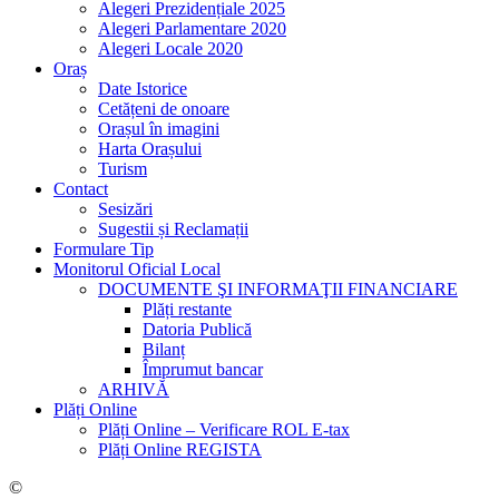
Alegeri Prezidențiale 2025
Alegeri Parlamentare 2020
Alegeri Locale 2020
Oraș
Date Istorice
Cetățeni de onoare
Orașul în imagini
Harta Orașului
Turism
Contact
Sesizări
Sugestii și Reclamații
Formulare Tip
Monitorul Oficial Local
DOCUMENTE ŞI INFORMAŢII FINANCIARE
Plăți restante
Datoria Publică
Bilanț
Împrumut bancar
ARHIVĂ
Plăți Online
Plăți Online – Verificare ROL E-tax
Plăți Online REGISTA
©