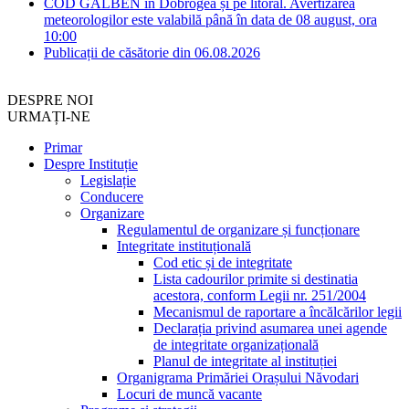
COD GALBEN în Dobrogea și pe litoral. Avertizarea
meteorologilor este valabilă până în data de 08 august, ora
10:00
Publicații de căsătorie din 06.08.2026
DESPRE NOI
URMAȚI-NE
Primar
Despre Instituție
Legislație
Conducere
Organizare
Regulamentul de organizare și funcționare
Integritate instituțională
Cod etic și de integritate
Lista cadourilor primite si destinatia
acestora, conform Legii nr. 251/2004
Mecanismul de raportare a încălcărilor legii
Declarația privind asumarea unei agende
de integritate organizațională
Planul de integritate al instituției
Organigrama Primăriei Orașului Năvodari
Locuri de muncă vacante