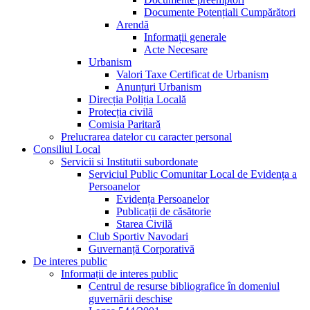
Documente Potențiali Cumpărători
Arendă
Informații generale
Acte Necesare
Urbanism
Valori Taxe Certificat de Urbanism
Anunțuri Urbanism
Direcția Poliția Locală
Protecția civilă
Comisia Paritară
Prelucrarea datelor cu caracter personal
Consiliul Local
Servicii si Institutii subordonate
Serviciul Public Comunitar Local de Evidența a
Persoanelor
Evidența Persoanelor
Publicații de căsătorie
Starea Civilă
Club Sportiv Navodari
Guvernanță Corporativă
De interes public
Informații de interes public
Centrul de resurse bibliografice în domeniul
guvernării deschise