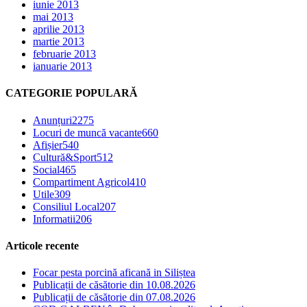
iunie 2013
mai 2013
aprilie 2013
martie 2013
februarie 2013
ianuarie 2013
CATEGORIE POPULARĂ
Anunțuri
2275
Locuri de muncă vacante
660
Afișier
540
Cultură&Sport
512
Social
465
Compartiment Agricol
410
Utile
309
Consiliul Local
207
Informatii
206
Articole recente
Focar pesta porcină aficană in Siliștea
Publicații de căsătorie din 10.08.2026
Publicații de căsătorie din 07.08.2026