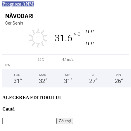
Prognoza ANM
NĂVODARI
Cer Senin
°
31.6
°
C
31.6
°
31.6
25%
4.1m/s
0%
LUN
MAR
MIE
J
VIN
31
°
32
°
31
°
27
°
26
°
ALEGEREA EDITORULUI
Caută