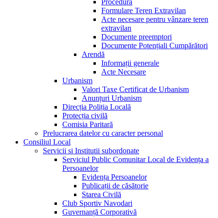
Procedura
Formulare Teren Extravilan
Acte necesare pentru vânzare teren
extravilan
Documente preemptori
Documente Potențiali Cumpărători
Arendă
Informații generale
Acte Necesare
Urbanism
Valori Taxe Certificat de Urbanism
Anunțuri Urbanism
Direcția Poliția Locală
Protecția civilă
Comisia Paritară
Prelucrarea datelor cu caracter personal
Consiliul Local
Servicii si Institutii subordonate
Serviciul Public Comunitar Local de Evidența a
Persoanelor
Evidența Persoanelor
Publicații de căsătorie
Starea Civilă
Club Sportiv Navodari
Guvernanță Corporativă