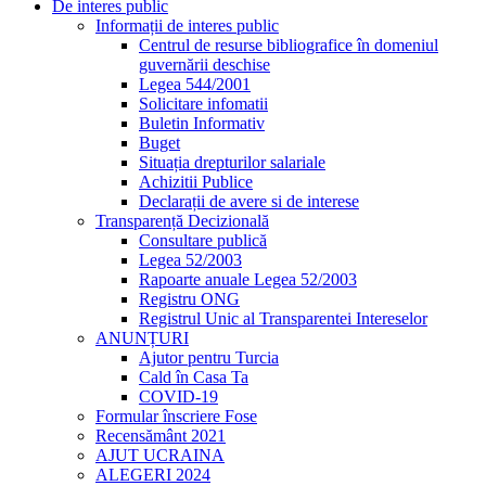
De interes public
Informații de interes public
Centrul de resurse bibliografice în domeniul
guvernării deschise
Legea 544/2001
Solicitare infomatii
Buletin Informativ
Buget
Situația drepturilor salariale
Achizitii Publice
Declarații de avere si de interese
Transparență Decizională
Consultare publică
Legea 52/2003
Rapoarte anuale Legea 52/2003
Registru ONG
Registrul Unic al Transparentei Intereselor
ANUNȚURI
Ajutor pentru Turcia
Cald în Casa Ta
COVID-19
Formular înscriere Fose
Recensământ 2021
AJUT UCRAINA
ALEGERI 2024