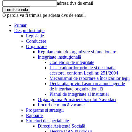
adresa dvs de email
O parola va fi trimisă pe adresa dvs de email.
Primar
Despre Instituție
Legislație
Conducere
Organizare
Regulamentul de organizare și funcționare
Integritate instituțională
Cod etic și de integritate
Lista cadourilor primite si destinatia
acestora, conform Legii nr. 251/2004
Mecanismul de raportare a încălcărilor legii
Declarația privind asumarea unei agende
de integritate organizațională
Planul de integritate al instituției
Organigrama Primăriei Orașului Năvodari
Locuri de muncă vacante
Programe și strategii
Rapoarte
Structuri de specialitate
Direcția Asistență Socială
Despre DAS Năvodari