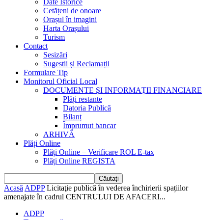
Date Istorice
Cetățeni de onoare
Orașul în imagini
Harta Orașului
Turism
Contact
Sesizări
Sugestii și Reclamații
Formulare Tip
Monitorul Oficial Local
DOCUMENTE ŞI INFORMAŢII FINANCIARE
Plăți restante
Datoria Publică
Bilanț
Împrumut bancar
ARHIVĂ
Plăți Online
Plăți Online – Verificare ROL E-tax
Plăți Online REGISTA
Acasă
ADPP
Licitaţie publică în vederea închirierii spațiilor
amenajate în cadrul CENTRULUI DE AFACERI...
ADPP