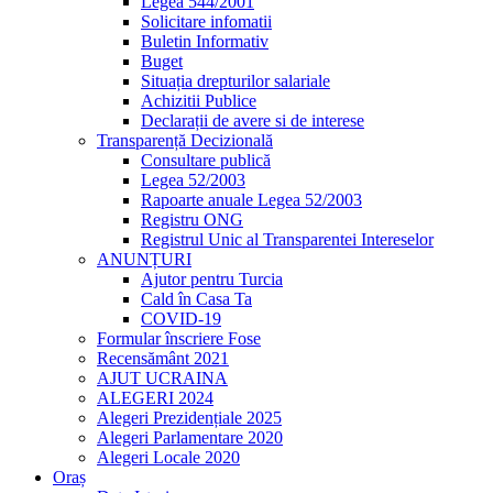
Legea 544/2001
Solicitare infomatii
Buletin Informativ
Buget
Situația drepturilor salariale
Achizitii Publice
Declarații de avere si de interese
Transparență Decizională
Consultare publică
Legea 52/2003
Rapoarte anuale Legea 52/2003
Registru ONG
Registrul Unic al Transparentei Intereselor
ANUNȚURI
Ajutor pentru Turcia
Cald în Casa Ta
COVID-19
Formular înscriere Fose
Recensământ 2021
AJUT UCRAINA
ALEGERI 2024
Alegeri Prezidențiale 2025
Alegeri Parlamentare 2020
Alegeri Locale 2020
Oraș