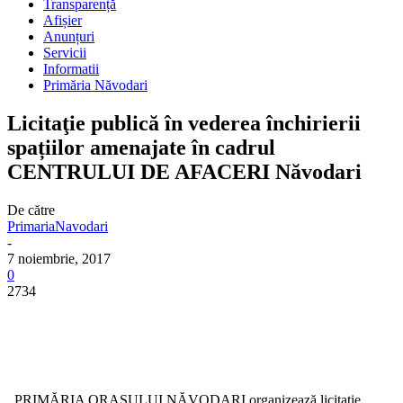
Transparență
Afișier
Anunțuri
Servicii
Informatii
Primăria Năvodari
Licitaţie publică în vederea închirierii
spațiilor amenajate în cadrul
CENTRULUI DE AFACERI Năvodari
De către
PrimariaNavodari
-
7 noiembrie, 2017
0
2734
PRIMĂRIA ORAŞULUI NĂVODARI organizează licitaţie