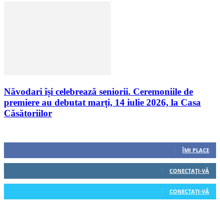
Năvodari își celebrează seniorii. Ceremoniile de
premiere au debutat marți, 14 iulie 2026, la Casa
Căsătoriilor
Urmăriți-ne
0
Fani
ÎMI PLACE
0
Cititori
CONECTAȚI-VĂ
0
Cititori
CONECTAȚI-VĂ