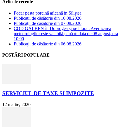
Articole recente
Focar pesta porcină aficană in Siliștea
Publicații de căsătorie din 10.08.2026
Publicații de căsătorie din 07.08.2026
COD GALBEN în Dobrogea și pe litoral. Avertizarea
meteorologilor este valabilă până în data de 08 august, ora
10:00
Publicații de căsătorie din 06.08.2026
POSTĂRI POPULARE
SERVICIUL DE TAXE SI IMPOZITE
12 martie, 2020