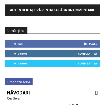
AUTENTIFICAȚI-VĂ PENTRU A LĂSA UN COMENTARIU
Urmăriți-ne
0
Fani
ÎMI PLACE
0
Cititori
CONECTAȚI-VĂ
0
Cititori
CONECTAȚI-VĂ
Prognoza ANM
NĂVODARI
Cer Senin