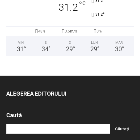
°
31.2
°
C
31.2
°
31.2
48%
3.5m/s
0%
VIN
S
D
LUN
MAR
31
°
34
°
29
°
29
°
30
°
ALEGEREA EDITORULUI
Caută