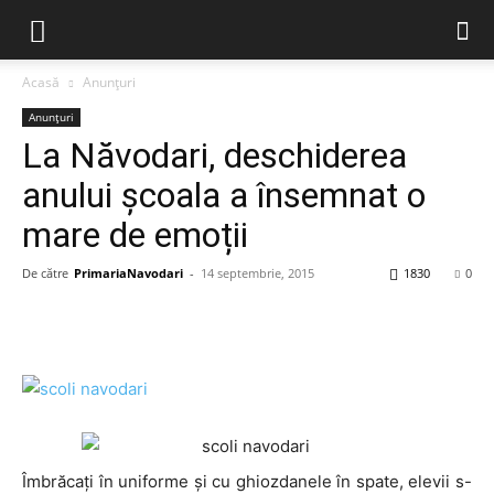
Acasă
Anunțuri
Anunțuri
La Năvodari, deschiderea
anului școala a însemnat o
mare de emoții
De către
PrimariaNavodari
-
14 septembrie, 2015
1830
0
Îmbrăcați în uniforme și cu ghiozdanele în spate, elevii s-