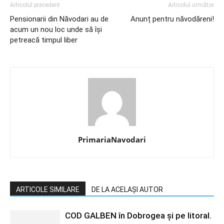
Articolul precedent
Articolul următor
Pensionarii din Năvodari au de
Anunț pentru năvodăreni!
acum un nou loc unde să își
petreacă timpul liber
PrimariaNavodari
ARTICOLE SIMILARE
DE LA ACELAȘI AUTOR
COD GALBEN în Dobrogea și pe litoral.