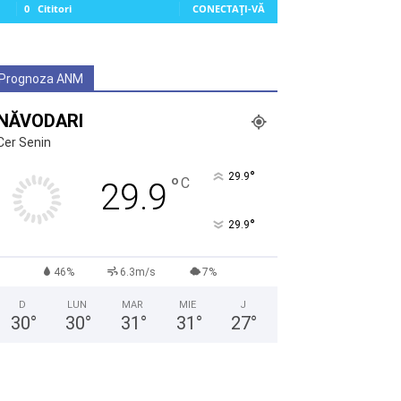
0
Cititori
CONECTAȚI-VĂ
Prognoza ANM
NĂVODARI
Cer Senin
°
29.9
°
C
29.9
°
29.9
46%
6.3m/s
7%
D
LUN
MAR
MIE
J
30
°
30
°
31
°
31
°
27
°