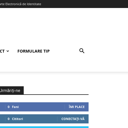
te Electronică de Identitate
CT
FORMULARE TIP
Urmăriți-ne
0
Fani
ÎMI PLACE
0
Cititori
CONECTAȚI-VĂ