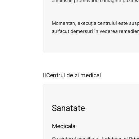
amplasat, promovând o imagine pozitivă 
Momentan, execuția centrului este susp
au facut demersuri în vederea remedieri
Centrul de zi medical
Sanatate
Medicala
Cu ajutorul consiliului Județean, dl Prim