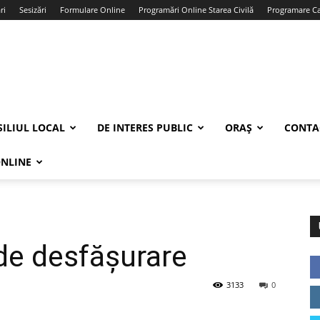
ri
Sesizări
Formulare Online
Programări Online Starea Civilă
Programare Car
ILIUL LOCAL
DE INTERES PUBLIC
ORAȘ
CONTA
ONLINE
s de desfășurare
3133
0