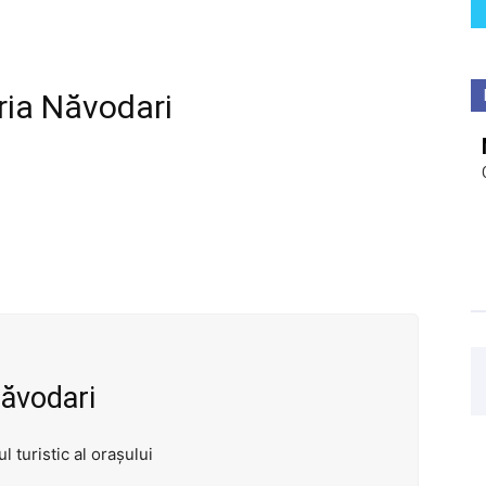
ria Năvodari
Năvodari
 turistic al orașului