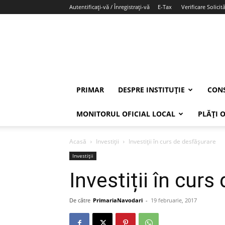
Autentificați-vă / Înregistrați-vă
E-Tax
Verificare Solicită
PRIMAR
DESPRE INSTITUȚIE
CONS
MONITORUL OFICIAL LOCAL
PLĂȚI 
Acasă
Investiții
Investiții în curs de desfășurare
Investiții
Investiții în cur
De către
PrimariaNavodari
-
19 februarie, 2017