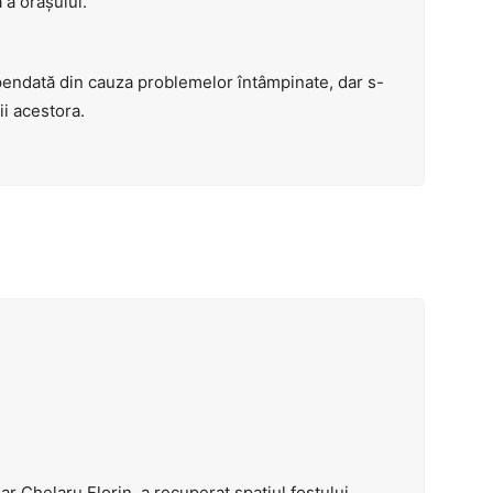
a orașului.
endată din cauza problemelor întâmpinate, dar s-
i acestora.
ar Chelaru Florin, a recuperat spațiul fostului