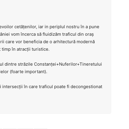
oilor cetățenilor, iar in periplul nostru în a pune
âniei vom încerca să fluidizăm traficul din oraș
torii care vor beneficia de o arhitectură modernă
timp în atracții turistice.
icul dintre străzile Constanței+Nuferilor+Tineretului
elor (foarte important).
 intersecții în care traficul poate fi decongestionat