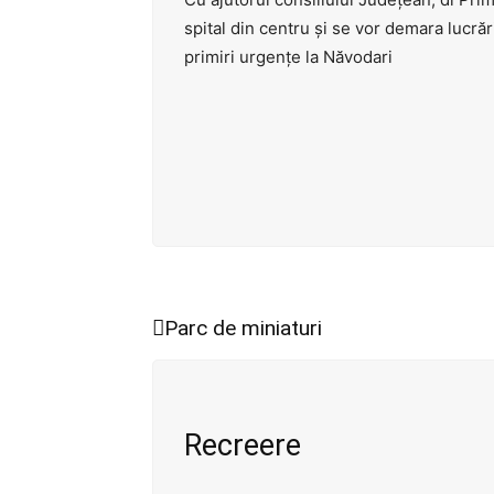
spital din centru și se vor demara lucră
primiri urgențe la Năvodari
Parc de miniaturi
Recreere