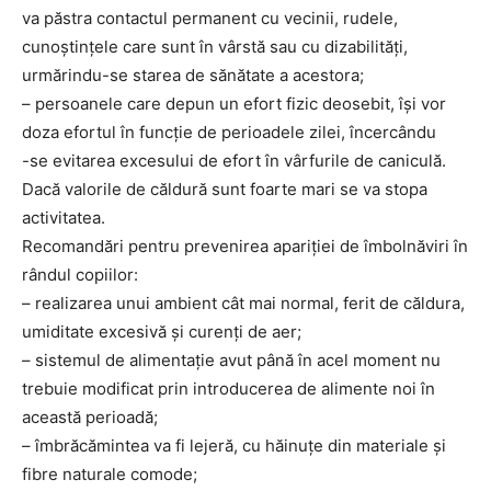
va păstra contactul permanent cu vecinii, rudele,
cunoştinţele care sunt în vârstă sau cu dizabilităţi,
urmărindu-se starea de sănătate a acestora;
– persoanele care depun un efort fizic deosebit, îşi vor
doza efortul în funcţie de perioadele zilei, încercându
-se evitarea excesului de efort în vârfurile de caniculă.
Dacă valorile de căldură sunt foarte mari se va stopa
activitatea.
Recomandări pentru prevenirea apariţiei de îmbolnăviri în
rândul copiilor:
– realizarea unui ambient cât mai normal, ferit de căldura,
umiditate excesivă şi curenţi de aer;
– sistemul de alimentaţie avut până în acel moment nu
trebuie modificat prin introducerea de alimente noi în
această perioadă;
– îmbrăcămintea va fi lejeră, cu hăinuţe din materiale şi
fibre naturale comode;