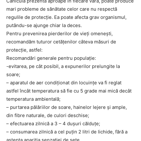
Canicula prezentă aproape în fiecare vară, poate produce
mari probleme de sănătate celor care nu respectă
regulile de protecţie. Ea poate afecta grav organismul,
putându-se ajunge chiar la deces.
Pentru prevenirea pierderilor de vieţi omeneşti,
recomandăm tuturor cetăţenilor câteva măsuri de
protecţie, astfel:
Recomandări generale pentru populaţie:
-evitarea, pe cât posibil, a expunerilor prelungite la
soare;
– aparatul de aer condiţionat din locuinţe va fi reglat
astfel încât temperatura să fie cu 5 grade mai mică decât
temperatura ambientală;
– purtarea pălăriilor de soare, hainelor lejere şi ample,
din fibre naturale, de culori deschise;
– efectuarea zilnică a 3 – 4 duşuri călduţe;
– consumarea zilnică a cel puţin 2 litri de lichide, fără a
aştepta apariţia senzaţiei de sete.