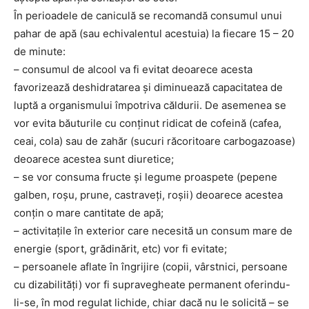
În perioadele de caniculă se recomandă consumul unui
pahar de apă (sau echivalentul acestuia) la fiecare 15 – 20
de minute:
– consumul de alcool va fi evitat deoarece acesta
favorizează deshidratarea şi diminuează capacitatea de
luptă a organismului împotriva căldurii. De asemenea se
vor evita băuturile cu conţinut ridicat de cofeină (cafea,
ceai, cola) sau de zahăr (sucuri răcoritoare carbogazoase)
deoarece acestea sunt diuretice;
– se vor consuma fructe şi legume proaspete (pepene
galben, roşu, prune, castraveţi, roşii) deoarece acestea
conţin o mare cantitate de apă;
– activitaţile în exterior care necesită un consum mare de
energie (sport, grădinărit, etc) vor fi evitate;
– persoanele aflate în îngrijire (copii, vârstnici, persoane
cu dizabilităţi) vor fi supravegheate permanent oferindu-
li-se, în mod regulat lichide, chiar dacă nu le solicită – se