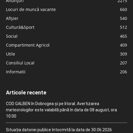
Anunțuri
2275
Locuri de muncă vacante
660
Afișier
540
Cultură&Sport
512
Social
465
Compartiment Agricol
409
Utile
309
Consiliul Local
207
Informatii
206
Articole recente
COD GALBEN în Dobrogea și pe litoral. Avertizarea
meteorologilor este valabilă până în data de 08 august, ora
10:00
Situația datoriei publice întocmită la data de 30.06.2026