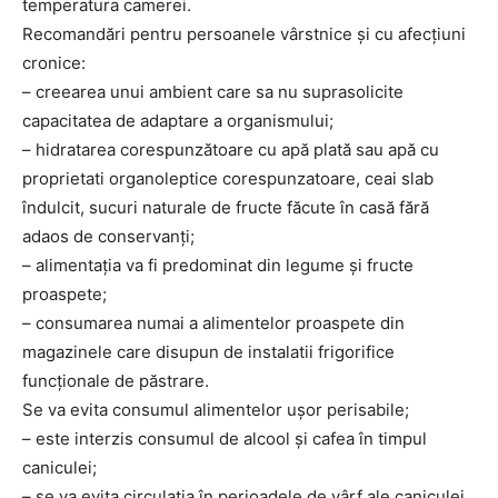
temperatura camerei.
Recomandări pentru persoanele vârstnice şi cu afecţiuni
cronice:
– creearea unui ambient care sa nu suprasolicite
capacitatea de adaptare a organismului;
– hidratarea corespunzătoare cu apă plată sau apă cu
proprietati organoleptice corespunzatoare, ceai slab
îndulcit, sucuri naturale de fructe făcute în casă fără
adaos de conservanţi;
– alimentaţia va fi predominat din legume şi fructe
proaspete;
– consumarea numai a alimentelor proaspete din
magazinele care disupun de instalatii frigorifice
funcţionale de păstrare.
Se va evita consumul alimentelor uşor perisabile;
– este interzis consumul de alcool şi cafea în timpul
caniculei;
– se va evita circulaţia în perioadele de vârf ale caniculei