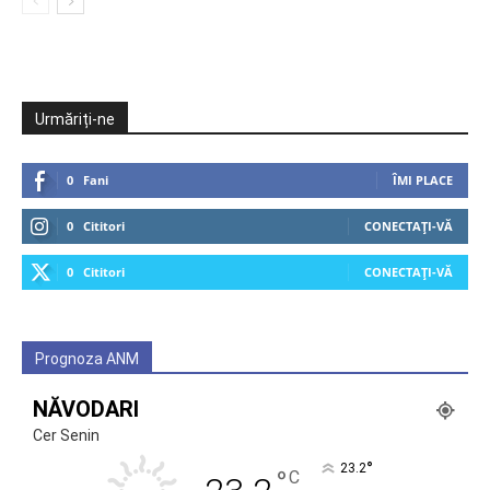
Urmăriți-ne
0
Fani
ÎMI PLACE
0
Cititori
CONECTAȚI-VĂ
0
Cititori
CONECTAȚI-VĂ
Prognoza ANM
NĂVODARI
Cer Senin
°
23.2
°
C