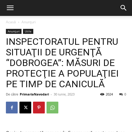
Acasă
Anunțuri
Anunțuri
Utile
INSPECTORATUL PENTRU
SITUAŢII DE URGENŢĂ
“DOBROGEA”: MĂSURI DE
PROTECŢIE A POPULAŢIEI
PE TIMP DE CANICULĂ
De către
PrimariaNavodari
-
30 iunie, 2023
2024
0