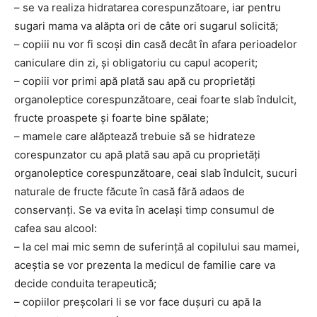
– se va realiza hidratarea corespunzătoare, iar pentru
sugari mama va alăpta ori de câte ori sugarul solicită;
– copiii nu vor fi scoşi din casă decât în afara perioadelor
caniculare din zi, şi obligatoriu cu capul acoperit;
– copiii vor primi apă plată sau apă cu proprietăţi
organoleptice corespunzătoare, ceai foarte slab îndulcit,
fructe proaspete şi foarte bine spălate;
– mamele care alăptează trebuie să se hidrateze
corespunzator cu apă plată sau apă cu proprietăţi
organoleptice corespunzătoare, ceai slab îndulcit, sucuri
naturale de fructe făcute în casă fără adaos de
conservanţi. Se va evita în acelaşi timp consumul de
cafea sau alcool:
– la cel mai mic semn de suferinţă al copilului sau mamei,
aceştia se vor prezenta la medicul de familie care va
decide conduita terapeutică;
– copiilor preşcolari li se vor face duşuri cu apă la