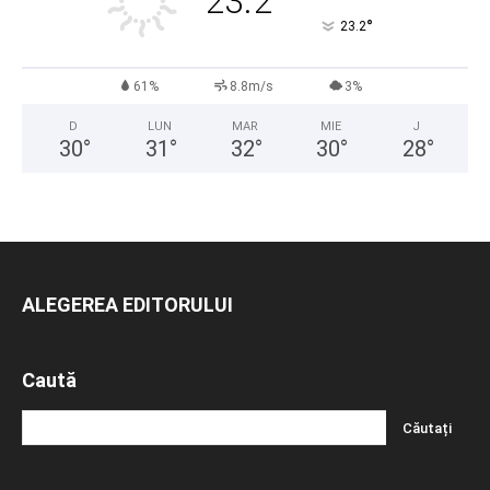
23.2
°
23.2
61%
8.8m/s
3%
D
LUN
MAR
MIE
J
30
°
31
°
32
°
30
°
28
°
ALEGEREA EDITORULUI
Caută