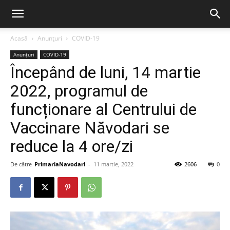
Acasă
Anunțuri
COVID-19
Anunțuri
COVID-19
Începând de luni, 14 martie
2022, programul de
funcționare al Centrului de
Vaccinare Năvodari se
reduce la 4 ore/zi
De către
PrimariaNavodari
-
11 martie, 2022
2606
0