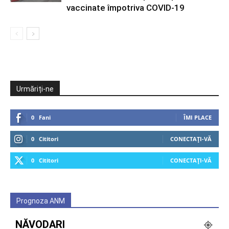
vaccinate împotriva COVID-19
Urmăriți-ne
0
Fani
ÎMI PLACE
0
Cititori
CONECTAȚI-VĂ
0
Cititori
CONECTAȚI-VĂ
Prognoza ANM
NĂVODARI