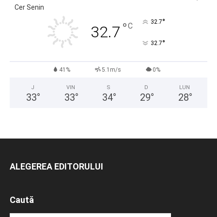
Cer Senin
°
32.7
°
C
32.7
°
32.7
41%
5.1m/s
0%
J
VIN
S
D
LUN
33
°
33
°
34
°
29
°
28
°
ALEGEREA EDITORULUI
Caută