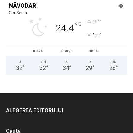
NĂVODARI
Cer Senin
°
24.4
°
C
24.4
°
24.4
54%
3m/s
0%
J
VIN
S
D
LUN
32
°
32
°
34
°
29
°
28
°
ALEGEREA EDITORULUI
Caută