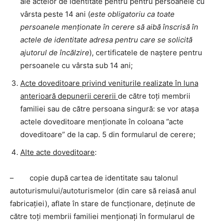
ale actelor de identitate pentru pentru persoanele cu
vârsta peste 14 ani (
este obligatoriu ca toate
persoanele menţionate în cerere să aibă înscrisă în
actele de identitate adresa pentru care se solicită
ajutorul de încălzire
), certificatele de naştere pentru
persoanele cu vârsta sub 14 ani;
Acte doveditoare privind veniturile realizate în luna
anterioară depunerii cererii
de către toţi membrii
familiei sau de către persoana singură: se vor ataşa
actele doveditoare menţionate în coloana ”acte
doveditoare” de la cap. 5 din formularul de cerere;
Alte acte doveditoare
:
– copie după cartea de identitate sau talonul
autoturismului/autoturismelor (din care să reiasă anul
fabricaţiei), aflate în stare de funcţionare, deţinute de
către toţi membrii familiei menţionaţi în formularul de