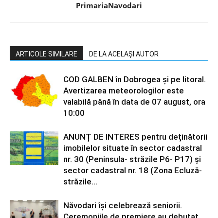
PrimariaNavodari
ARTICOLE SIMILARE
DE LA ACELAȘI AUTOR
COD GALBEN în Dobrogea și pe litoral.
Avertizarea meteorologilor este
valabilă până în data de 07 august, ora
10:00
ANUNȚ DE INTERES pentru deținătorii
imobilelor situate în sector cadastral
nr. 30 (Peninsula- străzile P6- P17) și
sector cadastral nr. 18 (Zona Ecluză-
străzile...
Năvodari își celebrează seniorii.
Ceremoniile de premiere au debutat