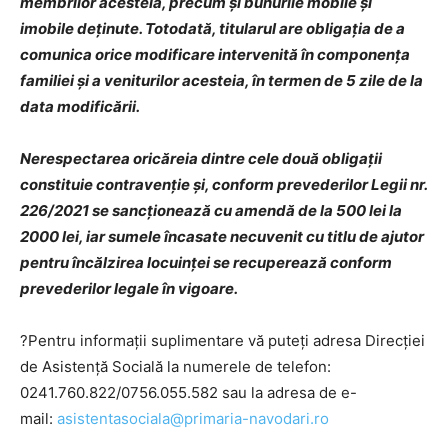
membrilor acesteia, precum şi bunurile mobile şi
imobile deţinute. Totodată, titularul are obligaţia de a
comunica orice modificare intervenită în componenţa
familiei şi a veniturilor acesteia, în termen de 5 zile de la
data modificării.
Nerespectarea oricăreia dintre cele două obligaţii
constituie contravenţie şi, conform prevederilor Legii nr.
226/2021 se sancţionează cu amendă de la 500 lei la
2000 lei, iar sumele încasate necuvenit cu titlu de ajutor
pentru încălzirea locuinţei se recuperează conform
prevederilor legale în vigoare.
?Pentru informaţii suplimentare vă puteţi adresa Direcţiei
de Asistenţă Socială la numerele de telefon:
0241.760.822/0756.055.582 sau la adresa de e-
mail:
asistentasociala@primaria-navodari.ro