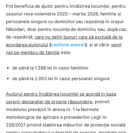
Pot beneficia de ajutor pentru încălzirea locuinţei, pentru
sezonul rece noiembrie 2025 – martie 2026, familiile şi
persoanele singure cu domiciliul sau reşedinţa în oraşul
Năvodari, doar pentru locuinţa de domiciliu sau, după caz,
de reşedinţă,
care nu deţin bunuri care să excludă de la
acordarea ajutorului
(
conform anexei
)
şi al căror
venit
net pe membru de familie
este:
de până la 1.386 lei în cazul familiilor
de până la 2.053 lei în cazul persoanei singure
Ajutorul pentru încălzirea locuinţei se acordă în baza
cererii-declaraţiei de proprie răspundere
, potrivit
modelului prevăzut în anexa nr. 1 la Normele
metodologice de aplicare a prevederilor Legii nr.
226/2021 privind stabilirea măsurilor de protecţie socială
pentru consumatorul vulnerabil de energie, aprobate prin