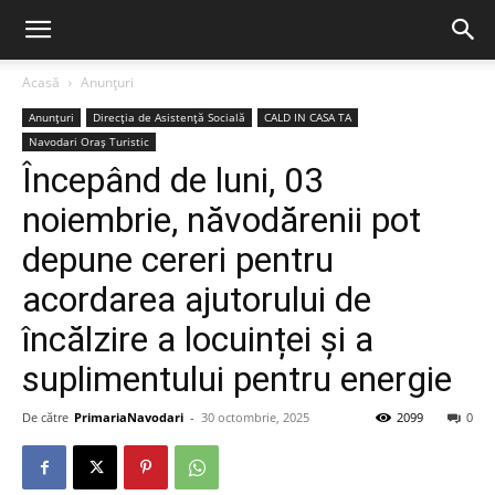
Acasă
Anunțuri
Anunțuri
Direcția de Asistență Socială
CALD IN CASA TA
Navodari Oraș Turistic
Începând de luni, 03
noiembrie, năvodărenii pot
depune cereri pentru
acordarea ajutorului de
încălzire a locuinței și a
suplimentului pentru energie
De către
PrimariaNavodari
-
30 octombrie, 2025
2099
0