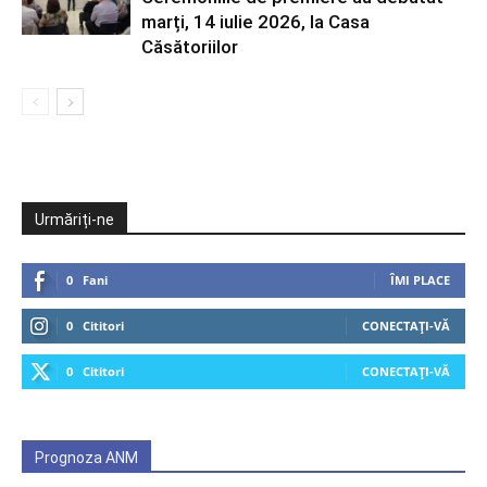
marți, 14 iulie 2026, la Casa
Căsătoriilor
Urmăriți-ne
0
Fani
ÎMI PLACE
0
Cititori
CONECTAȚI-VĂ
0
Cititori
CONECTAȚI-VĂ
Prognoza ANM