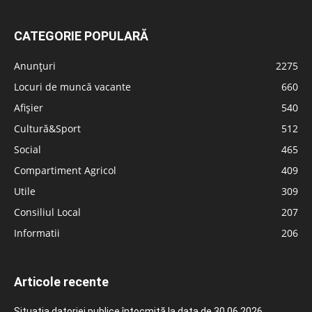
CATEGORIE POPULARĂ
Anunțuri
2275
Locuri de muncă vacante
660
Afișier
540
Cultură&Sport
512
Social
465
Compartiment Agricol
409
Utile
309
Consiliul Local
207
Informatii
206
Articole recente
Situația datoriei publice întocmită la data de 30.06.2026