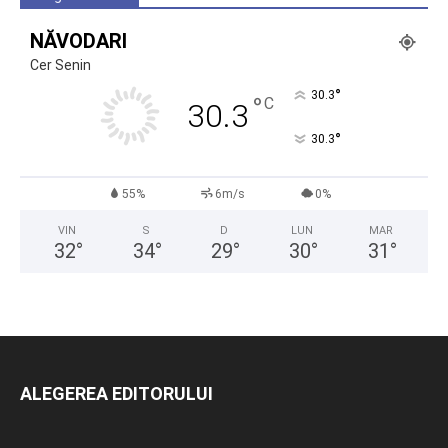
NĂVODARI
Cer Senin
°
30.3
°
C
30.3
°
30.3
55%
6m/s
0%
VIN
S
D
LUN
MAR
32
°
34
°
29
°
30
°
31
°
ALEGEREA EDITORULUI