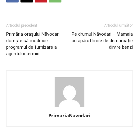
Articolul precedent
Articolul următor
Primăria oraşului Năvodari
Pe drumul Năvodari – Mamaia
doreşte să modifice
au apărut liniile de demarcație
programul de furnizare a
dintre benzi
agentului termic
PrimariaNavodari