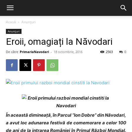
Acasă
Anunțuri
Anunțuri
Eroii, omagiați la Năvodari
De către
PrimariaNavodari
-
18 octombrie, 2016
2563
0
În această dimineață, în Parcul “Ion Dobre” din Năvodari,
a avut loc adunarea festivă de comemorare a celor 100
de ani de la intrarea României în Primul Război Mondial.