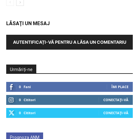
LĂSAȚI UN MESAJ
AUTENTIFICAȚI-VĂ PENTRU A LĂSA UN COMENTARIU
Urmăriți-ne
0
Fani
ÎMI PLACE
0
Cititori
CONECTAȚI-VĂ
0
Cititori
CONECTAȚI-VĂ
Prognoza ANM