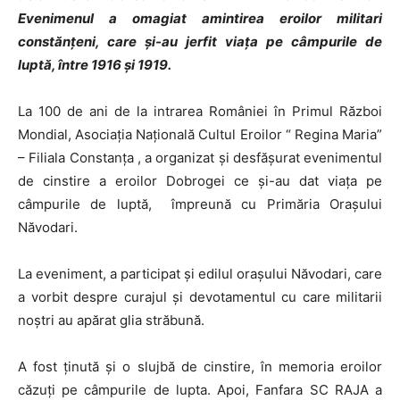
Evenimenul a omagiat amintirea eroilor militari
constănțeni, care și-au jerfit viața pe câmpurile de
luptă, între 1916 și 1919.
La 100 de ani de la intrarea României în Primul Război
Mondial, Asociația Națională Cultul Eroilor “ Regina Maria”
– Filiala Constanța , a organizat și desfășurat evenimentul
de cinstire a eroilor Dobrogei ce și-au dat viața pe
câmpurile de luptă, împreună cu Primăria Orașului
Năvodari.
La eveniment, a participat și edilul orașului Năvodari, care
a vorbit despre curajul și devotamentul cu care militarii
noștri au apărat glia străbună.
A fost ținută și o slujbă de cinstire, în memoria eroilor
căzuți pe câmpurile de lupta. Apoi, Fanfara SC RAJA a