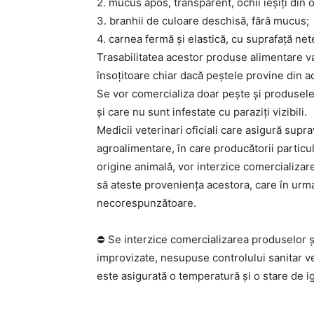
2. mucus apos, transparent, ochii ieșiți din o
3. branhii de culoare deschisă, fără mucus;
4. carnea fermă și elastică, cu suprafață net
Trasabilitatea acestor produse alimentare va
însoțitoare chiar dacă peștele provine din a
Se vor comercializa doar pește și produsele
și care nu sunt infestate cu paraziți vizibili.
Medicii veterinari oficiali care asigură supr
agroalimentare, în care producătorii partic
origine animală, vor interzice comercializa
să ateste proveniența acestora, care în urma
necorespunzătoare.
⛔ Se interzice comercializarea produselor și
improvizate, nesupuse controlului sanitar ve
este asigurată o temperatură și o stare de 