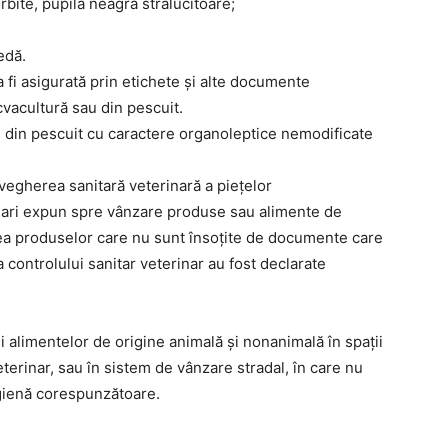
rbite, pupilă neagră strălucitoare;
edă.
 fi asigurată prin etichete și alte documente
cvacultură sau din pescuit.
 din pescuit cu caractere organoleptice nemodificate
avegherea sanitară veterinară a piețelor
ulari expun spre vânzare produse sau alimente de
rea produselor care nu sunt însoțite de documente care
 controlului sanitar veterinar au fost declarate
 alimentelor de origine animală și nonanimală în spații
terinar, sau în sistem de vânzare stradal, în care nu
igienă corespunzătoare.