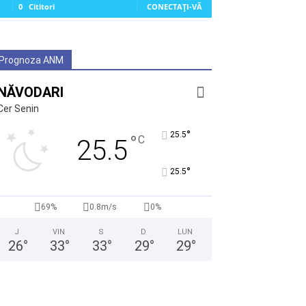
0
Cititori
CONECTAȚI-VĂ
Prognoza ANM
NĂVODARI
Cer Senin
°
25.5
°
C
25.5
°
25.5
69%
0.8m/s
0%
J
VIN
S
D
LUN
26
°
33
°
33
°
29
°
29
°