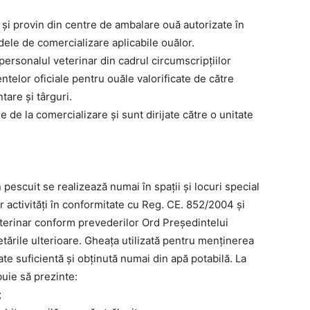
și provin din centre de ambalare ouă autorizate în
ele de comercializare aplicabile ouălor.
ersonalul veterinar din cadrul circumscripțiilor
ntelor oficiale pentru ouăle valorificate de către
tare și târguri.
e de la comercializare și sunt dirijate către o unitate
pescuit se realizează numai în spații și locuri special
 activități în conformitate cu Reg. CE. 852/2004 și
eterinar conform prevederilor Ord Președintelui
tările ulterioare. Gheața utilizată pentru menținerea
ate suficientă și obținută numai din apă potabilă. La
buie să prezinte:
;