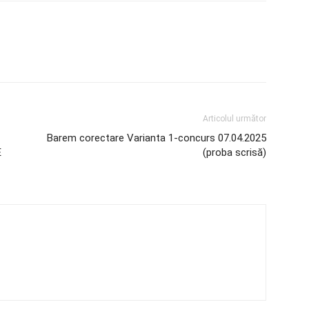
Articolul următor
Barem corectare Varianta 1-concurs 07.04.2025
E
(proba scrisă)