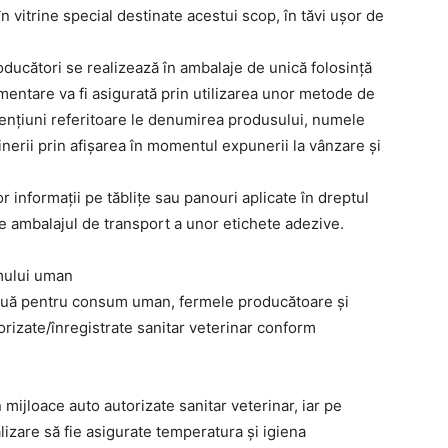
în vitrine special destinate acestui scop, în tăvi ușor de
oducători se realizează în ambalaje de unică folosință
imentare va fi asigurată prin utilizarea unor metode de
mențiuni referitoare le denumirea produsului, numele
ținerii prin afișarea în momentul expunerii la vânzare și
 informații pe tăblițe sau panouri aplicate în dreptul
pe ambalajul de transport a unor etichete adezive.
mului uman
ă ouă pentru consum uman, fermele producătoare și
orizate/înregistrate sanitar veterinar conform
mijloace auto autorizate sanitar veterinar, iar pe
izare să fie asigurate temperatura și igiena