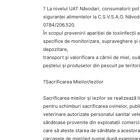
? La nivelul UAT Năvodari, consumatorii pot
siguranței alimentelor la C.S.V.S.A.O. Năvoda
0784/206.520.
În scopul prevenirii apariției de toxiinfecți
specifice de monitorizare, supraveghere și co
depozitare,
transport și valorificare a cărnii de miel, ou
peștelui și produselor din pescuit pe teritor
?Sacrificarea Mieilor/lezilor
Sacrificarea mieilor și iezilor se realizează 
pentru schimburi sacrificarea ovinelor, publi
veterinare autorizate personalul sanitar vete
sănătoase provenite din exploatații comerci
care să ateste starea de sănătate a acestora
carcasele de miel/ied numai după examinar