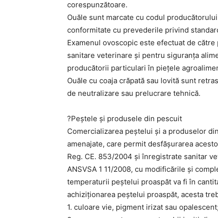
corespunzătoare.
Ouăle sunt marcate cu codul producătorului 
conformitate cu prevederile privind standard
Examenul ovoscopic este efectuat de către p
sanitare veterinare și pentru siguranța alime
producătorii particulari în piețele agroalimen
Ouăle cu coaja crăpată sau lovită sunt retras
de neutralizare sau prelucrare tehnică.
?Peștele și produsele din pescuit
Comercializarea peștelui și a produselor din 
amenajate, care permit desfășurarea acestor
Reg. CE. 853/2004 și înregistrate sanitar v
ANSVSA 1 11/2008, cu modificările și comple
temperaturii peștelui proaspăt va fi în cantit
achiziționarea peștelui proaspăt, acesta tre
1. culoare vie, pigment irizat sau opalescent