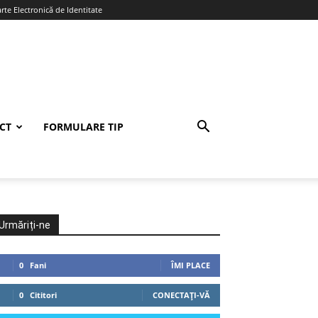
te Electronică de Identitate
CT
FORMULARE TIP
Urmăriți-ne
0
Fani
ÎMI PLACE
0
Cititori
CONECTAȚI-VĂ