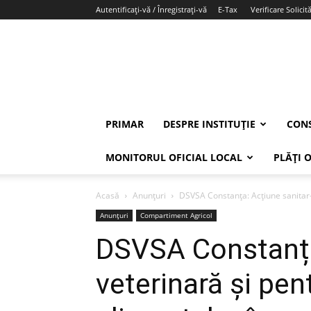
Autentificați-vă / Înregistrați-vă
E-Tax
Verificare Solicită
PRIMAR
DESPRE INSTITUȚIE
CONS
MONITORUL OFICIAL LOCAL
PLĂȚI 
Acasă
Anunțuri
DSVSA Constanța: Acțiune sanitar-
Anunțuri
Compartiment Agricol
DSVSA Constanța
veterinară și pen