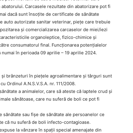
abatorului. Carcasele rezultate din abatorizare pot fi
ai dacă sunt însoțite de certificate de sănătate
e auto autorizate sanitar veterinar, piețe care trebuie
pozitarea și comercializarea carcaselor de miei/iezi
aracteristicile organoleptice, fizico-chimice și
către consumatorul final. Funcționarea potențialelor
 numai în perioada 09 aprilie – 19 aprilie 2024.
și brânzeturi în piețele agroalimentare și târguri sunt
 cu Ordinul A.N.S.V.S.A. nr. 111/2008.
sănătate a animalelor, care să ateste că laptele crud și
imale sănătoase, care nu suferă de boli ce pot fi
e sănătate sau fișe de sănătate ale persoanelor ce
e că nu suferă de boli infecto-contagioase.
 expuse la vânzare în spații special amenajate din