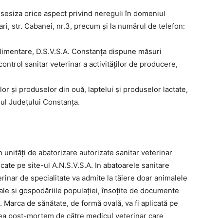
 sesiza orice aspect privind nereguli în domeniul
ri, str. Cabanei, nr.3, precum și la numărul de telefon:
i alimentare, D.S.V.S.A. Constanța dispune măsuri
ntrol sanitar veterinar a activităților de producere,
ălor și produselor din ouă, laptelui și produselor lactate,
iul Județului Constanța.
în unități de abatorizare autorizate sanitar veterinar
cate pe site-ul A.N.S.V.S.A. In abatoarele sanitare
rinar de specialitate va admite la tăiere doar animalele
ale și gospodăriile populației, însoțite de documente
. Marca de sănătate, de formă ovală, va fi aplicată pe
ea post-mortem de către medicul veterinar care