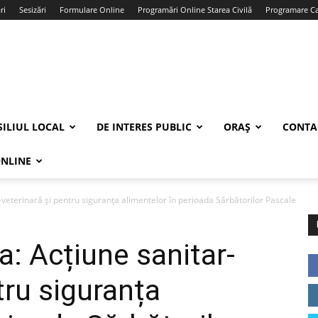
ri
Sesizări
Formulare Online
Programări Online Starea Civilă
Programare Car
ILIUL LOCAL
DE INTERES PUBLIC
ORAȘ
CONTA
ONLINE
veterinară și pentru siguranța alimentelor în perioada Sărbătorilor Pascale
: Acțiune sanitar-
tru siguranța