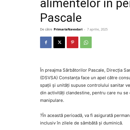
alimentelor în pe
Pascale
De către
PrimariaNavodari
-
7 aprilie, 2025
În preajma Sărbătorilor Pascale, Direcția Sa
(DSVSA) Constanța face un apel către consu
spații și unități supuse controlului sanitar v
din activități clandestine, pentru care nu se
manipulare.
?În această perioadă, va fi asigurată perman
inclusiv în zilele de sâmbătă și duminică.