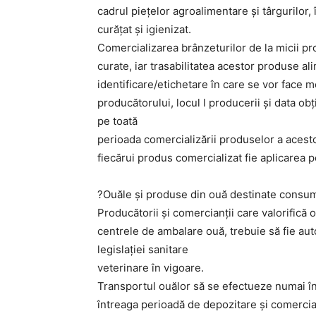
cadrul piețelor agroalimentare și târgurilor, 
curățat și igienizat.
Comercializarea brânzeturilor de la micii pr
curate, iar trasabilitatea acestor produse al
identificare/etichetare în care se vor face 
producătorului, locul l producerii și data ob
pe toată
perioada comercializării produselor a acestor
fiecărui produs comercializat fie aplicarea 
?Ouăle și produse din ouă destinate consu
Producătorii și comercianții care valorific
centrele de ambalare ouă, trebuie să fie aut
legislației sanitare
veterinare în vigoare.
Transportul ouălor să se efectueze numai în 
întreaga perioadă de depozitare și comercial