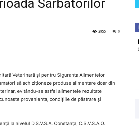
rioada Sărbătorilor
2955
0
nitară Veterinară și pentru Siguranța Alimentelor
matori să achiziționeze produse alimentare doar din
eterinar, evitându-se astfel alimentele rezultate
 cunoaște proveniența, condițiile de păstrare și
ență la nivelul D.S.V.S.A. Constanța, C.S.V.S.A.O.