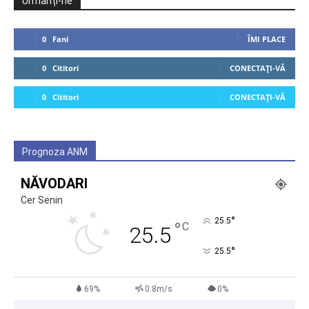
Urmăriți-ne
0
Fani
ÎMI PLACE
0
Cititori
CONECTAȚI-VĂ
0
Cititori
CONECTAȚI-VĂ
Prognoza ANM
NĂVODARI
Cer Senin
°
25.5
°
C
25.5
°
25.5
69%
0.8m/s
0%