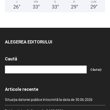
J
VIN
S
D
LUN
26
°
33
°
33
°
29
°
29
°
ALEGEREA EDITORULUI
Caută
Articole recente
Situația datoriei publice întocmită la data de 30.06.2026