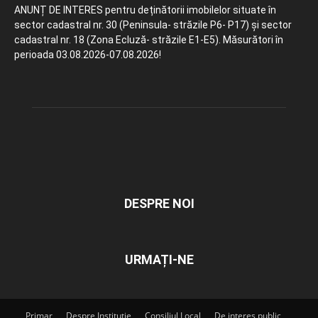
ANUNȚ DE INTERES pentru deținătorii imobilelor situate în
sector cadastral nr. 30 (Peninsula- străzile P6- P17) și sector
cadastral nr. 18 (Zona Ecluză- străzile E1-E5). Măsurători în
perioada 03.08.2026-07.08.2026!
DESPRE NOI
URMAȚI-NE
Primar
Despre Instituție
Consiliul Local
De interes public