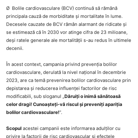
Ø Bolile cardiovasculare (BCV) continuă să rămână
principala cauză de morbiditate și mortalitate în lume.
Decesele cauzate de BCV rămân alarmant de ridicate și
se estimează că în 2030 vor atinge cifra de 23 milioane,
deși ratele generale ale mortalității s-au redus în ultimele
decenii.
În acest context, campania privind prevenția bolilor
cardiovasculare, derulată la nivel național în decembrie
2023, are ca temă prevenirea bolilor cardiovasculare prin
depistarea și reducerea influenței factorilor de risc
modificabili, sub sloganul „
Dăruiți o inimă sănătoasă
celor dragi! Cunoașteți-vă riscul și preveniți apariția
bolilor cardiovasculare!
”.
Scopul
acestei campanii este informarea adulților cu
privire la factorii de risc cardiovascular și efectele