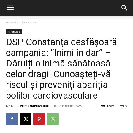
Acasă
Anunțuri
Anunțuri
DSP Constanța desfășoară
campania: ”Inimi în dar” –
Dăruiți o inimă sănătoasă
celor dragi! Cunoașteți-vă
riscul și preveniți apariția
bolilor cardiovasculare!
De către
PrimariaNavodari
-
6 decembrie, 2023
1589
0