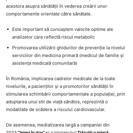
acestora asupra sănătății în vederea creării unor
comportamente orientate către sănătate.
Este important să cunoaștem valorile optime ale
analizelor care reflectă riscul metabolic
Promovarea utilizării ghidurilor de prevenție la nivelul
serviciilor din medicina primară (medicul de familie și
asistența medicală comunitară)
În România, implicarea cadrelor medicale de la toate
nivelurile, a pacienților și a promotorilor sănătății în
stimularea schimbării comportamentale a populației, prin
adoptarea unui stil de viață sănătos, reprezintă o
modalitate de scădere a riscului cardiovascular.
De asemenea, mediatizarea largă a campaniei din
2023
”Inimi în dar”
și a sloganului
:
Dăruiți o inimă