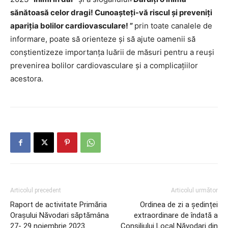
sănătoasă celor dragi! Cunoașteți-vă riscul și preveniți
apariția bolilor cardiovasculare!
”
prin toate canalele de
informare, poate să orienteze și să ajute oamenii să
conștientizeze importanța luării de măsuri pentru a reuși
prevenirea bolilor cardiovasculare și a complicațiilor
acestora.
Articolul precedent
Articolul următor
Raport de activitate Primăria
Ordinea de zi a ședinței
Orașului Năvodari săptămâna
extraordinare de îndată a
27- 29 noiembrie 2023
Consiliului Local Năvodari din