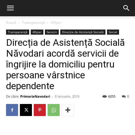
Acasă
Transparență
Afișier
Transparență
Afișier
Servicii
Direcția de Asistență Socială
Social
Direcția de Asistență Socială
Năvodari acordă servicii de
îngrijire la domiciliu pentru
persoane vârstnice
dependente
De către
PrimariaNavodari
-
8 ianuarie, 2019
6055
0