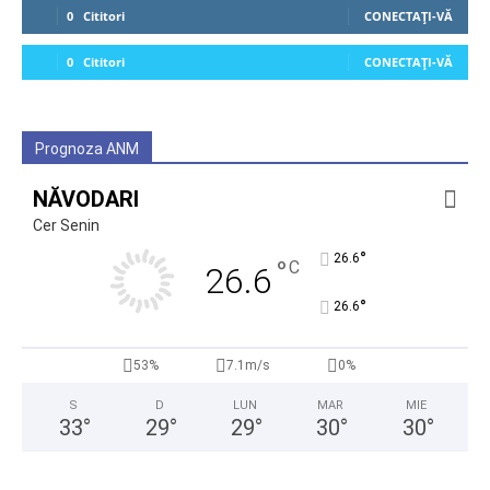
0
Cititori
CONECTAȚI-VĂ
0
Cititori
CONECTAȚI-VĂ
Prognoza ANM
NĂVODARI
Cer Senin
°
26.6
°
C
26.6
°
26.6
53%
7.1m/s
0%
S
D
LUN
MAR
MIE
33
°
29
°
29
°
30
°
30
°