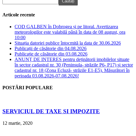
Articole recente
COD GALBEN în Dobrogea și pe litoral. Avertizarea
meteorologilor este valabilă până în data de 08 august, ora
10:00
Situația datoriei publice întocmită la data de 30.06.2026
Publicații de căsătorie din 04.08.2026
Publicație de căsătorie din 03.08.2026
ANUNȚ DE INTERES pentru deținătorii imobilelor situate
în sector cadastral nr. 30 (Peninsula- străzile P6- P17) și sector
cadastral nr. 18 (Zona Ecluză- străzile E1-E5). Măsurători în
perioada 03.08.2026-07.08.2026!
POSTĂRI POPULARE
SERVICIUL DE TAXE SI IMPOZITE
12 martie, 2020