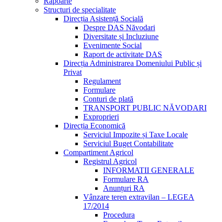
Rapoarte
Structuri de specialitate
Direcția Asistență Socială
Despre DAS Năvodari
Diversitate și Incluziune
Evenimente Social
Raport de activitate DAS
Direcția Administrarea Domeniului Public și
Privat
Regulament
Formulare
Conturi de plată
TRANSPORT PUBLIC NĂVODARI
Exproprieri
Direcția Economică
Serviciul Impozite și Taxe Locale
Serviciul Buget Contabilitate
Compartiment Agricol
Registrul Agricol
INFORMATII GENERALE
Formulare RA
Anunțuri RA
Vânzare teren extravilan – LEGEA
17/2014
Procedura