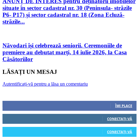
ANUNȚ DE INTERES pentru deținătorii imobilelor
situate în sector cadastral nr. 30 (Peninsula- străzile
P6- P17) și sector cadastral nr. 18 (Zona Ecluză-
străzile...
Năvodari își celebrează seniorii. Ceremoniile de
premiere au debutat marți, 14 iulie 2026, la Casa
Căsătoriilor
LĂSAȚI UN MESAJ
Autentificați-vă pentru a lăsa un comentariu
Urmăriți-ne
0
Fani
ÎMI PLACE
0
Cititori
CONECTAȚI-VĂ
0
Cititori
CONECTAȚI-VĂ