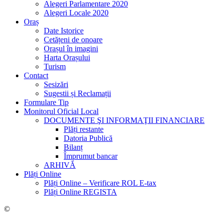
Alegeri Parlamentare 2020
Alegeri Locale 2020
Oraș
Date Istorice
Cetățeni de onoare
Orașul în imagini
Harta Orașului
Turism
Contact
Sesizări
Sugestii și Reclamații
Formulare Tip
Monitorul Oficial Local
DOCUMENTE ŞI INFORMAŢII FINANCIARE
Plăți restante
Datoria Publică
Bilanț
Împrumut bancar
ARHIVĂ
Plăți Online
Plăți Online – Verificare ROL E-tax
Plăți Online REGISTA
©