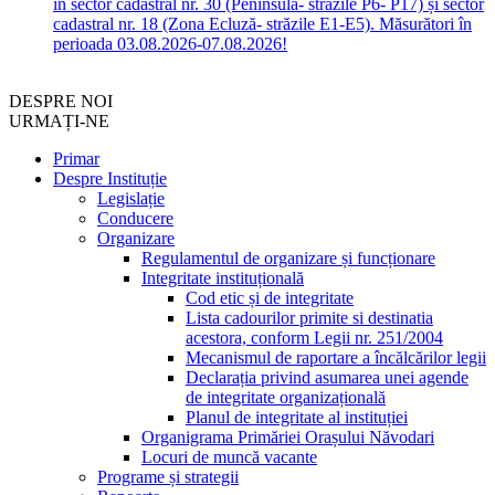
în sector cadastral nr. 30 (Peninsula- străzile P6- P17) și sector
cadastral nr. 18 (Zona Ecluză- străzile E1-E5). Măsurători în
perioada 03.08.2026-07.08.2026!
DESPRE NOI
URMAȚI-NE
Primar
Despre Instituție
Legislație
Conducere
Organizare
Regulamentul de organizare și funcționare
Integritate instituțională
Cod etic și de integritate
Lista cadourilor primite si destinatia
acestora, conform Legii nr. 251/2004
Mecanismul de raportare a încălcărilor legii
Declarația privind asumarea unei agende
de integritate organizațională
Planul de integritate al instituției
Organigrama Primăriei Orașului Năvodari
Locuri de muncă vacante
Programe și strategii