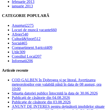
februarie 2013
ianuarie 2013
CATEGORIE POPULARĂ
Anunțuri
2275
Locuri de muncă vacante
660
Afișier
540
Cultură&Sport
512
Social
465
Compartiment Agricol
409
Utile
309
Consiliul Local
207
Informatii
206
Articole recente
COD GALBEN în Dobrogea și pe litoral. Avertizarea
meteorologilor este valabilă până în data de 08 august, ora
10:00
Situația datoriei publice întocmită la data de 30.06.2026
Publicații de căsătorie din 04.08.2026
Publicație de căsătorie din 03.08.2026
ANUNȚ DE INTERES pentru deținătorii imobilelor situate