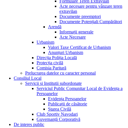
Formulare Teren Extravilan
Acte necesare pentru vânzare teren
extravilan
Documente preemptori
Documente Potențiali Cumpărători
Arendă
Informații generale
Acte Necesare
Urbanism
Valori Taxe Certificat de Urbanism
Anunțuri Urbanism
Direcția Poliția Locală
Protecția civilă
Comisia Paritară
Prelucrarea datelor cu caracter personal
Consiliul Local
Servicii si Institutii subordonate
Serviciul Public Comunitar Local de Evidența a
Persoanelor
Evidența Persoanelor
Publicații de căsătorie
Starea Civilă
Club Sportiv Navodari
Guvernanță Corporativă
De interes public