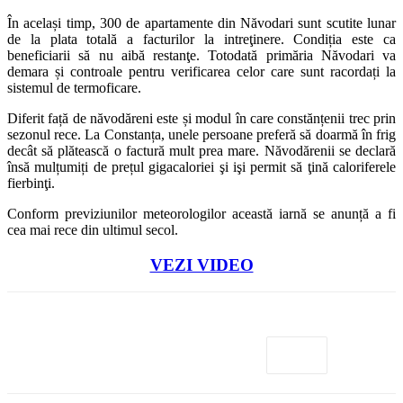
În același timp, 300 de apartamente din Năvodari sunt scutite lunar
de la plata totală a facturilor la intreţinere. Condiția este ca
beneficiarii să nu aibă restanţe. Totodată primăria Năvodari va
demara și controale pentru verificarea celor care sunt racordați la
sistemul de termoficare.
Diferit față de năvodăreni este și modul în care constănțenii trec prin
sezonul rece. La Constanța, unele persoane preferă să doarmă în frig
decât să plătească o factură mult prea mare. Năvodărenii se declară
însă mulțumiți de prețul gigacaloriei şi işi permit să ţină caloriferele
fierbinţi.
Conform previziunilor meteorologilor această iarnă se anunță a fi
cea mai rece din ultimul secol.
VEZI VIDEO