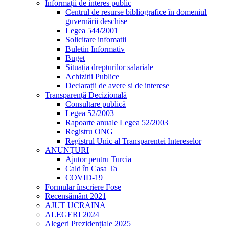
Informații de interes public
Centrul de resurse bibliografice în domeniul
guvernării deschise
Legea 544/2001
Solicitare infomatii
Buletin Informativ
Buget
Situația drepturilor salariale
Achizitii Publice
Declarații de avere si de interese
Transparență Decizională
Consultare publică
Legea 52/2003
Rapoarte anuale Legea 52/2003
Registru ONG
Registrul Unic al Transparentei Intereselor
ANUNȚURI
Ajutor pentru Turcia
Cald în Casa Ta
COVID-19
Formular înscriere Fose
Recensământ 2021
AJUT UCRAINA
ALEGERI 2024
Alegeri Prezidențiale 2025