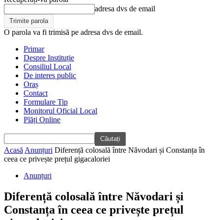
adresa dvs de email
O parola va fi trimisă pe adresa dvs de email.
Primar
Despre Instituție
Consiliul Local
De interes public
Oraș
Contact
Formulare Tip
Monitorul Oficial Local
Plăți Online
Acasă
Anunțuri
Diferență colosală între Năvodari și Constanța în
ceea ce privește prețul gigacaloriei
Anunțuri
Diferență colosală între Năvodari și
Constanța în ceea ce privește prețul