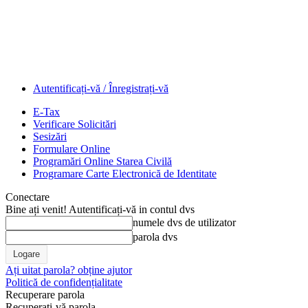
Autentificați-vă / Înregistrați-vă
E-Tax
Verificare Solicitări
Sesizări
Formulare Online
Programări Online Starea Civilă
Programare Carte Electronică de Identitate
Conectare
Bine ați venit! Autentificați-vă in contul dvs
numele dvs de utilizator
parola dvs
Ați uitat parola? obține ajutor
Politică de confidențialitate
Recuperare parola
Recuperați-vă parola