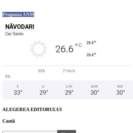
Prognoza ANM
NĂVODARI
Cer Senin
°
26.6
°
C
26.6
°
26.6
53%
7.1m/s
0%
S
D
LUN
MAR
MIE
33
°
29
°
29
°
30
°
30
°
ALEGEREA EDITORULUI
Caută