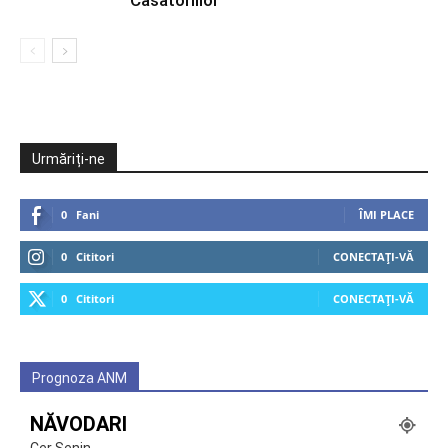
Căsătoriilor
Urmăriți-ne
0
Fani
ÎMI PLACE
0
Cititori
CONECTAȚI-VĂ
0
Cititori
CONECTAȚI-VĂ
Prognoza ANM
NĂVODARI