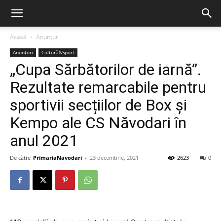
Acasă
Anunțuri
Anunțuri
Cultură&Sport
„Cupa Sărbătorilor de iarnă”.
Rezultate remarcabile pentru
sportivii secțiilor de Box și
Kempo ale CS Năvodari în
anul 2021
De către
PrimariaNavodari
-
23 decembrie, 2021
2623
0