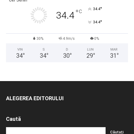
Cer Senin
°
34.4
°
C
34.4
°
34.4
30%
4.9m/s
0%
VIN
S
D
LUN
MAR
34
°
34
°
30
°
29
°
31
°
ALEGEREA EDITORULUI
Caută