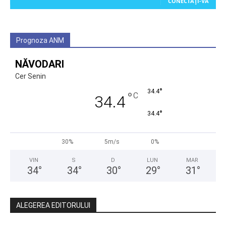
CONECTAȚI-VĂ
Prognoza ANM
NĂVODARI
Cer Senin
°
34.4
°
C
34.4
°
34.4
30%
5m/s
0%
VIN
S
D
LUN
MAR
34
°
34
°
30
°
29
°
31
°
ALEGEREA EDITORULUI