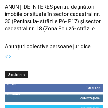
ANUNȚ DE INTERES pentru deținătorii
imobilelor situate în sector cadastral nr.
30 (Peninsula- străzile P6- P17) și sector
cadastral nr. 18 (Zona Ecluză- străzile...
Anunțuri colective persoane juridice
Urmăriți-ne
0
Fani
ÎMI PLACE
0
Cititori
CONECTAȚI-VĂ
0
Cititori