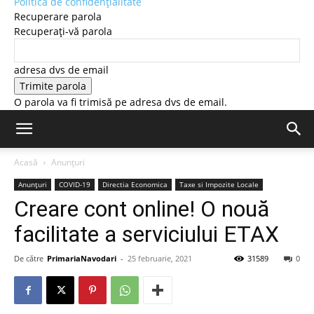
Politică de confidențialitate
Recuperare parola
Recuperați-vă parola
adresa dvs de email
O parola va fi trimisă pe adresa dvs de email.
Acasă
Anunțuri
Anunțuri
COVID-19
Directia Economica
Taxe si Impozite Locale
Creare cont online! O nouă
facilitate a serviciului ETAX
De către
PrimariaNavodari
-
25 februarie, 2021
31589
0