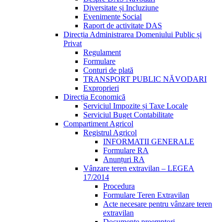
Diversitate și Incluziune
Evenimente Social
Raport de activitate DAS
Direcția Administrarea Domeniului Public și
Privat
Regulament
Formulare
Conturi de plată
TRANSPORT PUBLIC NĂVODARI
Exproprieri
Direcția Economică
Serviciul Impozite și Taxe Locale
Serviciul Buget Contabilitate
Compartiment Agricol
Registrul Agricol
INFORMATII GENERALE
Formulare RA
Anunțuri RA
Vânzare teren extravilan – LEGEA
17/2014
Procedura
Formulare Teren Extravilan
Acte necesare pentru vânzare teren
extravilan
Documente preemptori