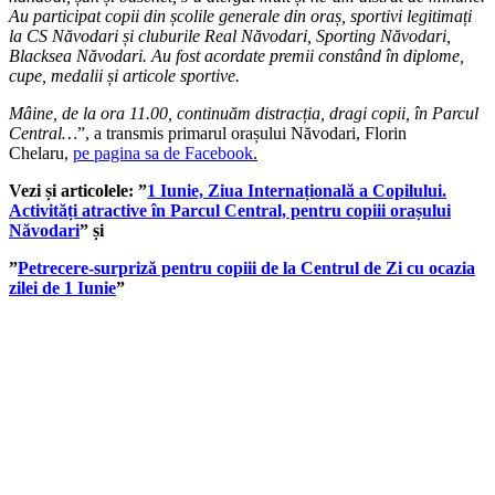
Au participat copii din școlile generale din oraș, sportivi legitimați
la CS Năvodari și cluburile Real Năvodari, Sporting Năvodari,
Blacksea Năvodari. Au fost acordate premii constând în diplome,
cupe, medalii și articole sportive.
Mâine, de la ora 11.00, continuăm distracția, dragi copii, în Parcul
Central…
”, a transmis primarul orașului Năvodari, Florin
Chelaru,
pe pagina sa de Facebook
.
Vezi și articolele: ”
1 Iunie, Ziua Internațională a Copilului.
Activități atractive în Parcul Central, pentru copiii orașului
Năvodari
” și
”
Petrecere-surpriză pentru copiii de la Centrul de Zi cu ocazia
zilei de 1 Iunie
”