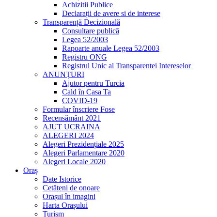
Achizitii Publice
Declarații de avere si de interese
Transparență Decizională
Consultare publică
Legea 52/2003
Rapoarte anuale Legea 52/2003
Registru ONG
Registrul Unic al Transparentei Intereselor
ANUNȚURI
Ajutor pentru Turcia
Cald în Casa Ta
COVID-19
Formular înscriere Fose
Recensământ 2021
AJUT UCRAINA
ALEGERI 2024
Alegeri Prezidențiale 2025
Alegeri Parlamentare 2020
Alegeri Locale 2020
Oraș
Date Istorice
Cetățeni de onoare
Orașul în imagini
Harta Orașului
Turism