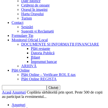
Date Istorice
Cetățeni de onoare
Orașul în imagini
Harta Orașului
Turism
Contact
Sesizări
Sugestii și Reclamații
Formulare Tip
Monitorul Oficial Local
DOCUMENTE ŞI INFORMAŢII FINANCIARE
Plăți restante
Datoria Publică
Bilanț
Împrumut bancar
ARHIVĂ
Plăți Online
Plăți Online – Verificare ROL E-tax
Plăți Online REGISTA
Acasă
Anunțuri
Copilăria sărbătorită prin sport. Peste 500 de copii
au participat la evenimentul...
Anunțuri