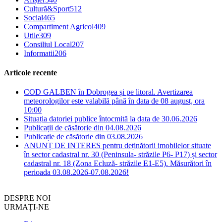
Cultură&Sport
512
Social
465
Compartiment Agricol
409
Utile
309
Consiliul Local
207
Informatii
206
Articole recente
COD GALBEN în Dobrogea și pe litoral. Avertizarea
meteorologilor este valabilă până în data de 08 august, ora
10:00
Situația datoriei publice întocmită la data de 30.06.2026
Publicații de căsătorie din 04.08.2026
Publicație de căsătorie din 03.08.2026
ANUNȚ DE INTERES pentru deținătorii imobilelor situate
în sector cadastral nr. 30 (Peninsula- străzile P6- P17) și sector
cadastral nr. 18 (Zona Ecluză- străzile E1-E5). Măsurători în
perioada 03.08.2026-07.08.2026!
DESPRE NOI
URMAȚI-NE