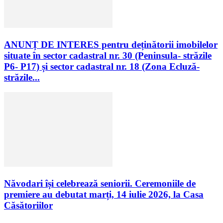
ANUNȚ DE INTERES pentru deținătorii imobilelor
situate în sector cadastral nr. 30 (Peninsula- străzile
P6- P17) și sector cadastral nr. 18 (Zona Ecluză-
străzile...
Năvodari își celebrează seniorii. Ceremoniile de
premiere au debutat marți, 14 iulie 2026, la Casa
Căsătoriilor