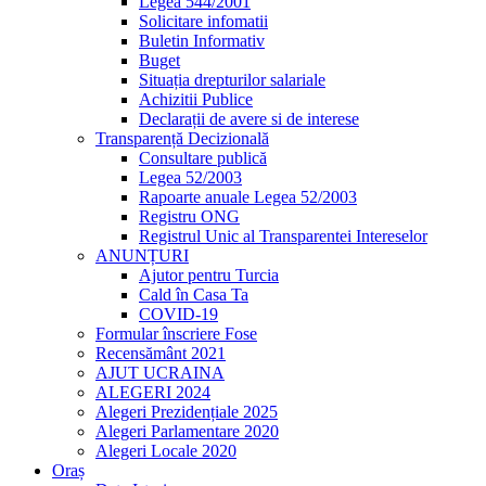
Legea 544/2001
Solicitare infomatii
Buletin Informativ
Buget
Situația drepturilor salariale
Achizitii Publice
Declarații de avere si de interese
Transparență Decizională
Consultare publică
Legea 52/2003
Rapoarte anuale Legea 52/2003
Registru ONG
Registrul Unic al Transparentei Intereselor
ANUNȚURI
Ajutor pentru Turcia
Cald în Casa Ta
COVID-19
Formular înscriere Fose
Recensământ 2021
AJUT UCRAINA
ALEGERI 2024
Alegeri Prezidențiale 2025
Alegeri Parlamentare 2020
Alegeri Locale 2020
Oraș