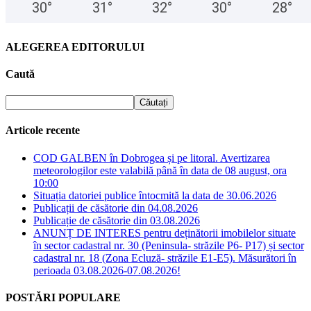
30
°
31
°
32
°
30
°
28
°
ALEGEREA EDITORULUI
Caută
Articole recente
COD GALBEN în Dobrogea și pe litoral. Avertizarea
meteorologilor este valabilă până în data de 08 august, ora
10:00
Situația datoriei publice întocmită la data de 30.06.2026
Publicații de căsătorie din 04.08.2026
Publicație de căsătorie din 03.08.2026
ANUNȚ DE INTERES pentru deținătorii imobilelor situate
în sector cadastral nr. 30 (Peninsula- străzile P6- P17) și sector
cadastral nr. 18 (Zona Ecluză- străzile E1-E5). Măsurători în
perioada 03.08.2026-07.08.2026!
POSTĂRI POPULARE