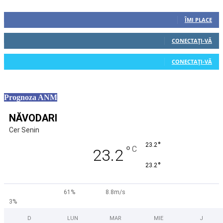
Urmăriți-ne
0
Fani
ÎMI PLACE
0
Cititori
CONECTAȚI-VĂ
0
Cititori
CONECTAȚI-VĂ
Prognoza ANM
NĂVODARI
Cer Senin
°
23.2
°
C
23.2
°
23.2
61%
8.8m/s
3%
D
LUN
MAR
MIE
J