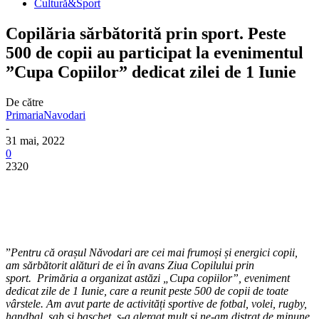
Cultură&Sport
Copilăria sărbătorită prin sport. Peste
500 de copii au participat la evenimentul
”Cupa Copiilor” dedicat zilei de 1 Iunie
De către
PrimariaNavodari
-
31 mai, 2022
0
2320
”
Pentru că orașul Năvodari are cei mai frumoși și energici copii,
am sărbătorit alături de ei în avans Ziua Copilului prin
sport. Primăria a organizat astăzi „Cupa copiilor”, eveniment
dedicat zile de 1 Iunie, care a reunit peste 500 de copii de toate
vârstele. Am avut parte de activități sportive de fotbal, volei, rugby,
handbal, șah și baschet, s-a alergat mult și ne-am distrat de minune.