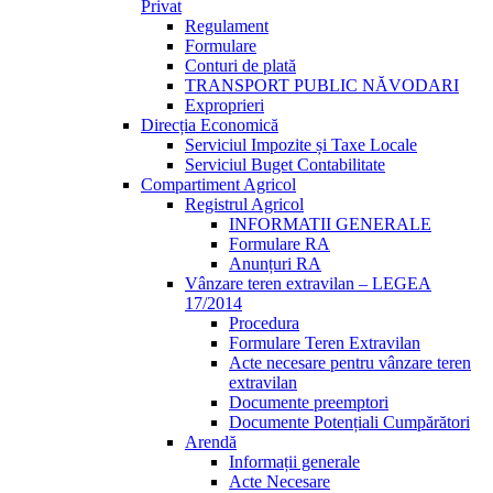
Privat
Regulament
Formulare
Conturi de plată
TRANSPORT PUBLIC NĂVODARI
Exproprieri
Direcția Economică
Serviciul Impozite și Taxe Locale
Serviciul Buget Contabilitate
Compartiment Agricol
Registrul Agricol
INFORMATII GENERALE
Formulare RA
Anunțuri RA
Vânzare teren extravilan – LEGEA
17/2014
Procedura
Formulare Teren Extravilan
Acte necesare pentru vânzare teren
extravilan
Documente preemptori
Documente Potențiali Cumpărători
Arendă
Informații generale
Acte Necesare