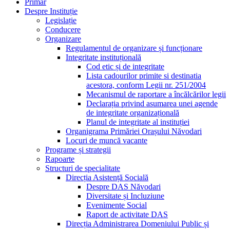
Primar
Despre Instituție
Legislație
Conducere
Organizare
Regulamentul de organizare și funcționare
Integritate instituțională
Cod etic și de integritate
Lista cadourilor primite si destinatia
acestora, conform Legii nr. 251/2004
Mecanismul de raportare a încălcărilor legii
Declarația privind asumarea unei agende
de integritate organizațională
Planul de integritate al instituției
Organigrama Primăriei Orașului Năvodari
Locuri de muncă vacante
Programe și strategii
Rapoarte
Structuri de specialitate
Direcția Asistență Socială
Despre DAS Năvodari
Diversitate și Incluziune
Evenimente Social
Raport de activitate DAS
Direcția Administrarea Domeniului Public și