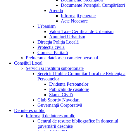
Documente Potențiali Cumpărători
Arendă
Informații generale
Acte Necesare
Urbanism
Valori Taxe Certificat de Urbanism
Anunțuri Urbanism
Direcția Poliția Locală
Protecția civilă
Comisia Paritară
Prelucrarea datelor cu caracter personal
Consiliul Local
Servicii si Institutii subordonate
Serviciul Public Comunitar Local de Evidența a
Persoanelor
Evidența Persoanelor
Publicații de căsătorie
Starea Civilă
Club Sportiv Navodari
Guvernanță Corporativă
De interes public
Informații de interes public
Centrul de resurse bibliografice în domeniul
guvernării deschise