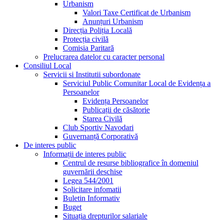
Urbanism
Valori Taxe Certificat de Urbanism
Anunțuri Urbanism
Direcția Poliția Locală
Protecția civilă
Comisia Paritară
Prelucrarea datelor cu caracter personal
Consiliul Local
Servicii si Institutii subordonate
Serviciul Public Comunitar Local de Evidența a
Persoanelor
Evidența Persoanelor
Publicații de căsătorie
Starea Civilă
Club Sportiv Navodari
Guvernanță Corporativă
De interes public
Informații de interes public
Centrul de resurse bibliografice în domeniul
guvernării deschise
Legea 544/2001
Solicitare infomatii
Buletin Informativ
Buget
Situația drepturilor salariale