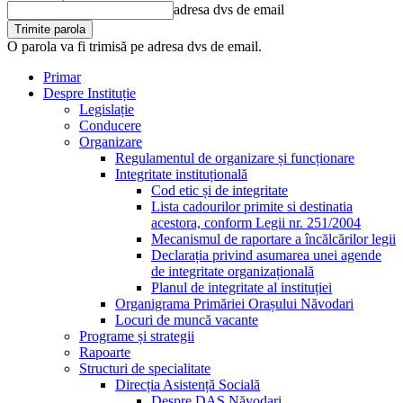
adresa dvs de email
O parola va fi trimisă pe adresa dvs de email.
Primar
Despre Instituție
Legislație
Conducere
Organizare
Regulamentul de organizare și funcționare
Integritate instituțională
Cod etic și de integritate
Lista cadourilor primite si destinatia
acestora, conform Legii nr. 251/2004
Mecanismul de raportare a încălcărilor legii
Declarația privind asumarea unei agende
de integritate organizațională
Planul de integritate al instituției
Organigrama Primăriei Orașului Năvodari
Locuri de muncă vacante
Programe și strategii
Rapoarte
Structuri de specialitate
Direcția Asistență Socială
Despre DAS Năvodari