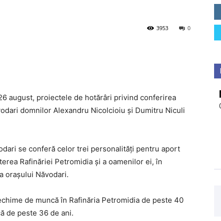
3953
0
 26 august, proiectele de hotărâri privind conferirea
ăvodari domnilor Alexandru Nicolcioiu și Dumitru Niculi
dari se conferă celor trei personalități pentru aport
erea Rafinăriei Petromidia și a oamenilor ei, în
ea orașului Năvod
ari.
vechime de muncă în Rafinăria Petromidia de peste 40
că de peste 36 de ani.