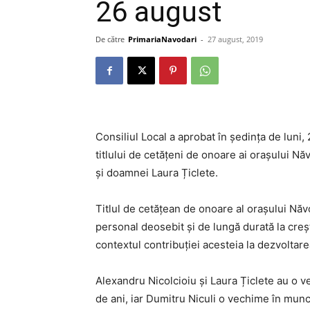
26 august
De către
PrimariaNavodari
-
27 august, 2019
Consiliul Local a aprobat în ședința de luni,
titlului de cetățeni de onoare ai orașului N
și doamnei Laura Țiclete.
Titlul de cetățean de onoare al orașului Năvo
personal deosebit și de lungă durată la creșt
contextul contribuției acesteia la dezvoltar
Alexandru Nicolcioiu și Laura Țiclete au o 
de ani, iar Dumitru Niculi o vechime în mun