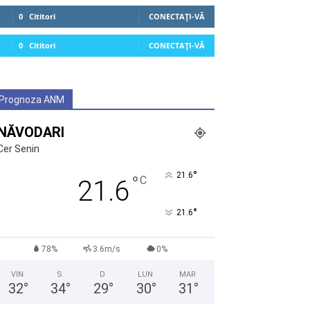
0
Cititori
CONECTAȚI-VĂ
0
Cititori
CONECTAȚI-VĂ
Prognoza ANM
NĂVODARI
Cer Senin
°
21.6
°
C
21.6
°
21.6
78%
3.6m/s
0%
VIN
S
D
LUN
MAR
32
°
34
°
29
°
30
°
31
°