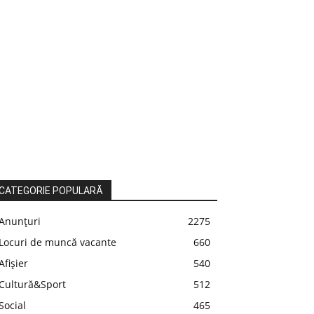
CATEGORIE POPULARĂ
Anunțuri
2275
Locuri de muncă vacante
660
Afișier
540
Cultură&Sport
512
Social
465