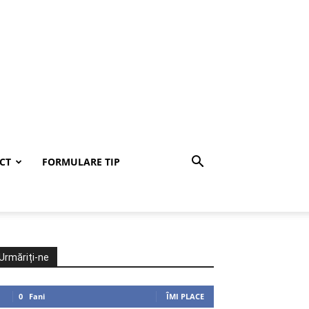
CT
FORMULARE TIP
Urmăriți-ne
0
Fani
ÎMI PLACE