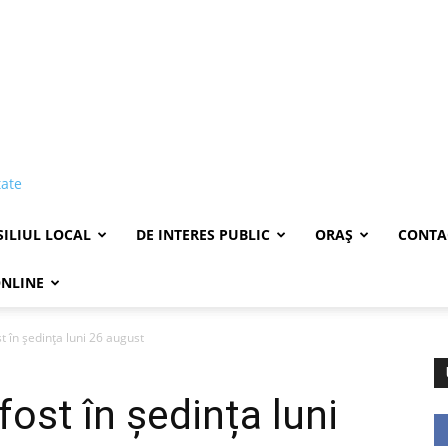
tate
ILIUL LOCAL
DE INTERES PUBLIC
ORAȘ
CONTA
ONLINE
st în ședința luni 26 august
fost în ședința luni