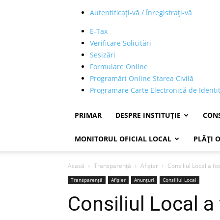
Autentificați-vă / Înregistrați-vă
E-Tax
Verificare Solicitări
Sesizări
Formulare Online
Programări Online Starea Civilă
Programare Carte Electronică de Identi
PRIMAR
DESPRE INSTITUȚIE
CONS
MONITORUL OFICIAL LOCAL
PLĂȚI 
Acasă
Transparență
Afișier
Consiliul Local a fo
Transparență
Afișier
Anunțuri
Consiliul Local
Consiliul Local a 