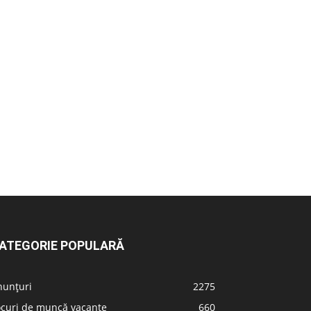
ATEGORIE POPULARĂ
nunțuri
2275
ocuri de muncă vacante
660