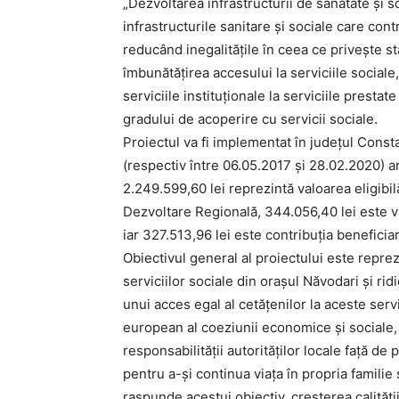
„Dezvoltarea infrastructurii de sănătate şi soci
infrastructurile sanitare şi sociale care contr
reducând inegalităţile în ceea ce priveşte s
îmbunătăţirea accesului la serviciile sociale
serviciile instituționale la serviciile presta
gradului de acoperire cu servicii sociale.
Proiectul va fi implementat în județul Const
(respectiv între 06.05.2017 și 28.02.2020) ar
2.249.599,60 lei reprezintă valoarea eligib
Dezvoltare Regională, 344.056,40 lei este va
iar 327.513,96 lei este contribuţia beneficiar
Obiectivul general al proiectului este repreze
serviciilor sociale din orașul Năvodari și ri
unui acces egal al cetățenilor la aceste servi
european al coeziunii economice și sociale, 
responsabilității autorităților locale față de
pentru a-și continua viața în propria familie ș
raspunde acestui obiectiv, creșterea calităț