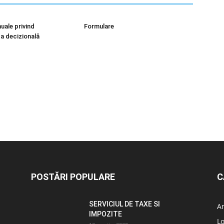
uale privind
Formulare
a decizională
POSTĂRI POPULARE
C
SERVICIUL DE TAXE SI
A
IMPOZITE
L