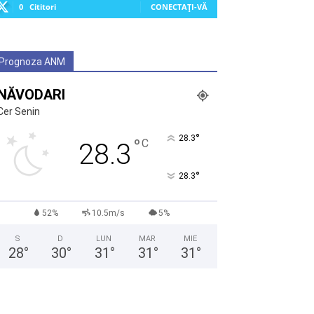
0
Cititori
CONECTAȚI-VĂ
Prognoza ANM
NĂVODARI
Cer Senin
°
28.3
°
C
28.3
°
28.3
52%
10.5m/s
5%
S
D
LUN
MAR
MIE
28
°
30
°
31
°
31
°
31
°