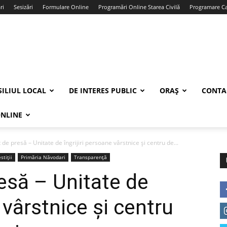
ri
Sesizări
Formulare Online
Programări Online Starea Civilă
Programare Car
ILIUL LOCAL
DE INTERES PUBLIC
ORAȘ
CONTA
ONLINE
de presă – Unitate de îngrijiri persoane vârstnice și centru de...
stiții
Primăria Năvodari
Transparență
esă – Unitate de
 vârstnice și centru