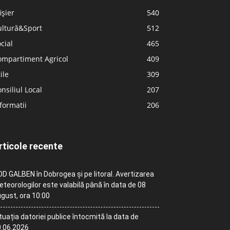
ișier
540
ultură&Sport
512
cial
465
ompartiment Agricol
409
ile
309
nsiliul Local
207
formatii
206
rticole recente
D GALBEN în Dobrogea și pe litoral. Avertizarea
teorologilor este valabilă până în data de 08
gust, ora 10:00
tuația datoriei publice întocmită la data de
.06.2026