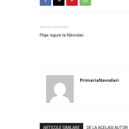
Articolul precedent
Plaje sigure la Năvodari
PrimariaNavodari
ARTICOLE SIMILARE
DE LA ACELAȘI AUTOR