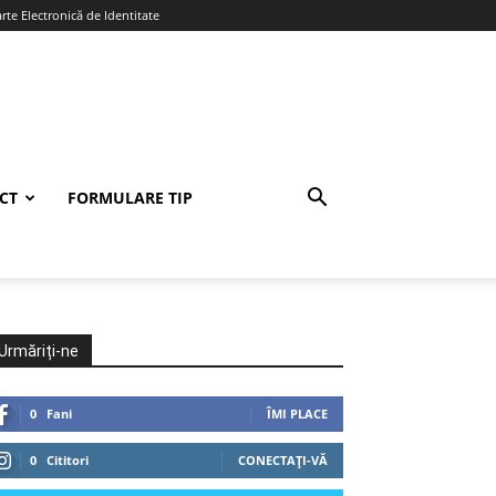
te Electronică de Identitate
CT
FORMULARE TIP
Urmăriți-ne
0
Fani
ÎMI PLACE
0
Cititori
CONECTAȚI-VĂ