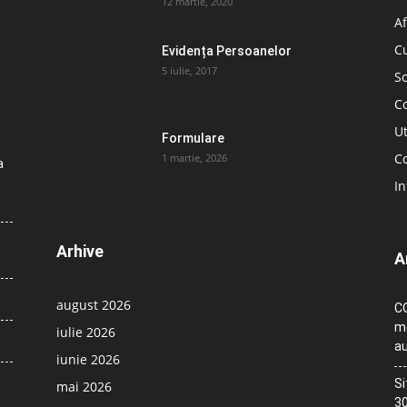
12 martie, 2020
Af
C
Evidența Persoanelor
5 iulie, 2017
So
C
Ut
Formulare
Co
1 martie, 2026
a
In
Arhive
A
august 2026
CO
me
iulie 2026
au
iunie 2026
Si
mai 2026
30