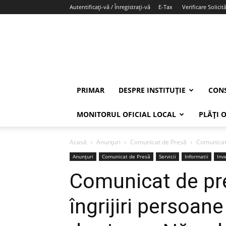
Autentificați-vă / Înregistrați-vă
E-Tax
Verificare Solicită
PRIMAR
DESPRE INSTITUȚIE
CONS
MONITORUL OFICIAL LOCAL
PLĂȚI 
Acasă
Anunțuri
Comunicat de Presă
Comunicat 
Anunțuri
Comunicat de Presă
Servicii
Informatii
Inve
Comunicat de pr
îngrijiri persoane