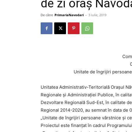
de zi oraș Năvod
De către
PrimariaNavodari
-
3 iulie, 2019
Comu
0
Unitate de îngrijiri persoan
Unitatea Administrativ-Teritorială Orașul Năv
Regionale și Administrației Publice, în cali
Dezvoltare Regională Sud-Est, în calitate 
Regional 2014-2020, au semnat în data de 07
„Unitate de îngrijiri persoane vârstnice și 
Proiectul este finanțat în cadrul Programulu