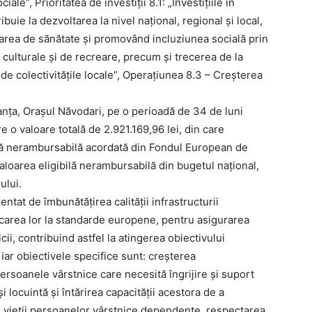
ale”, Prioritatea de investiții 8.1: „Investiţiile în
ibuie la dezvoltarea la nivel naţional, regional şi local,
tarea de sănătate şi promovând incluziunea socială prin
, culturale și de recreare, precum și trecerea de la
te de colectivitățile locale”, Operațiunea 8.3 – Creşterea
anţa, Orașul Năvodari, pe o perioadă de 34 de luni
e o valoare totală de 2.921.169,96 lei, din care
ilă nerambursabilă acordată din Fondul European de
loarea eligibilă nerambursabilă din bugetul național,
ului.
ntat de îmbunătățirea calității infrastructurii
dicarea lor la standarde europene, pentru asigurarea
cii, contribuind astfel la atingerea obiectivului
iar obiectivele specifice sunt: creșterea
 persoanele vârstnice care necesită îngrijire și suport
i locuintă și întărirea capacității acestora de a
ii vieții persoanelor vârstnice dependente, respectarea