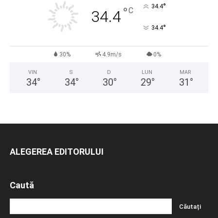
°
34.4
°
C
34.4
°
34.4
30%
4.9m/s
0%
VIN
S
D
LUN
MAR
34
°
34
°
30
°
29
°
31
°
ALEGEREA EDITORULUI
Caută