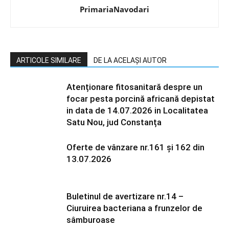
PrimariaNavodari
ARTICOLE SIMILARE
DE LA ACELAȘI AUTOR
Atenționare fitosanitară despre un
focar pesta porcină africană depistat
in data de 14.07.2026 in Localitatea
Satu Nou, jud Constanța
Oferte de vânzare nr.161 și 162 din
13.07.2026
Buletinul de avertizare nr.14 –
Ciuruirea bacteriana a frunzelor de
sâmburoase