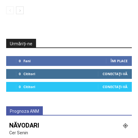
Urmăriți-ne
0
Fani
ÎMI PLACE
0
Cititori
CONECTAȚI-VĂ
0
Cititori
CONECTAȚI-VĂ
Prognoza ANM
NĂVODARI
Cer Senin