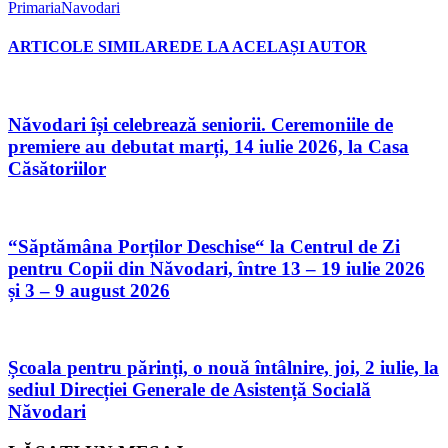
PrimariaNavodari
ARTICOLE SIMILARE
DE LA ACELAȘI AUTOR
Năvodari își celebrează seniorii. Ceremoniile de
premiere au debutat marți, 14 iulie 2026, la Casa
Căsătoriilor
“Săptămâna Porților Deschise“ la Centrul de Zi
pentru Copii din Năvodari, între 13 – 19 iulie 2026
și 3 – 9 august 2026
Școala pentru părinți, o nouă întâlnire, joi, 2 iulie, la
sediul Direcției Generale de Asistență Socială
Năvodari