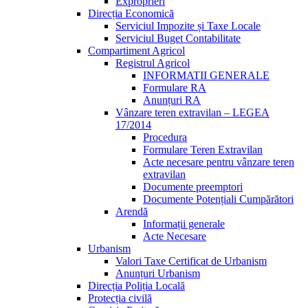
Exproprieri
Direcția Economică
Serviciul Impozite și Taxe Locale
Serviciul Buget Contabilitate
Compartiment Agricol
Registrul Agricol
INFORMATII GENERALE
Formulare RA
Anunțuri RA
Vânzare teren extravilan – LEGEA
17/2014
Procedura
Formulare Teren Extravilan
Acte necesare pentru vânzare teren
extravilan
Documente preemptori
Documente Potențiali Cumpărători
Arendă
Informații generale
Acte Necesare
Urbanism
Valori Taxe Certificat de Urbanism
Anunțuri Urbanism
Direcția Poliția Locală
Protecția civilă