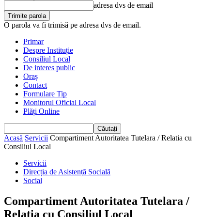
adresa dvs de email
O parola va fi trimisă pe adresa dvs de email.
Primar
Despre Instituție
Consiliul Local
De interes public
Oraș
Contact
Formulare Tip
Monitorul Oficial Local
Plăți Online
Acasă
Servicii
Compartiment Autoritatea Tutelara / Relatia cu
Consiliul Local
Servicii
Direcția de Asistență Socială
Social
Compartiment Autoritatea Tutelara /
Relatia cu Consiliul Local