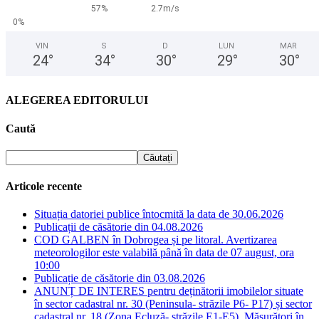
57%
2.7m/s
0%
VIN
S
D
LUN
MAR
24
°
34
°
30
°
29
°
30
°
ALEGEREA EDITORULUI
Caută
Articole recente
Situația datoriei publice întocmită la data de 30.06.2026
Publicații de căsătorie din 04.08.2026
COD GALBEN în Dobrogea și pe litoral. Avertizarea
meteorologilor este valabilă până în data de 07 august, ora
10:00
Publicație de căsătorie din 03.08.2026
ANUNȚ DE INTERES pentru deținătorii imobilelor situate
în sector cadastral nr. 30 (Peninsula- străzile P6- P17) și sector
cadastral nr. 18 (Zona Ecluză- străzile E1-E5). Măsurători în