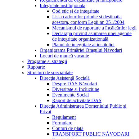
Integritate instituțională
Cod etic și de integritate
Lista cadourilor primite si destinatia
acestora, conform Legii nr. 251/2004
Mecanismul de raportare a încălcărilor legii
Declarația privind asumarea unei agende
de integritate organizațională
Planul de integritate al instituției
Organigrama Primăriei Orașului Năvodari
Locuri de muncă vacante
Programe și strategii
Rapoarte
Structuri de specialitate
Direcția Asistență Socială
Despre DAS Năvodari
Diversitate și Incluziune
Evenimente Social
Raport de activitate DAS
Direcția Administrarea Domeniului Public și
Privat
Regulament
Formulare
Conturi de plată
TRANSPORT PUBLIC NĂVODARI