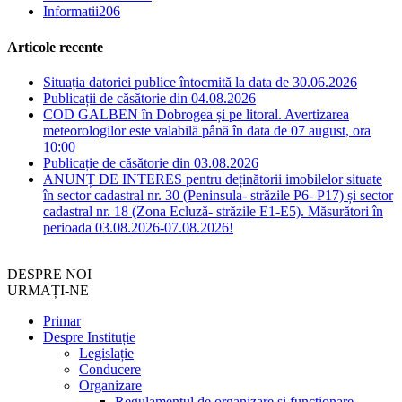
Informatii
206
Articole recente
Situația datoriei publice întocmită la data de 30.06.2026
Publicații de căsătorie din 04.08.2026
COD GALBEN în Dobrogea și pe litoral. Avertizarea
meteorologilor este valabilă până în data de 07 august, ora
10:00
Publicație de căsătorie din 03.08.2026
ANUNȚ DE INTERES pentru deținătorii imobilelor situate
în sector cadastral nr. 30 (Peninsula- străzile P6- P17) și sector
cadastral nr. 18 (Zona Ecluză- străzile E1-E5). Măsurători în
perioada 03.08.2026-07.08.2026!
DESPRE NOI
URMAȚI-NE
Primar
Despre Instituție
Legislație
Conducere
Organizare
Regulamentul de organizare și funcționare