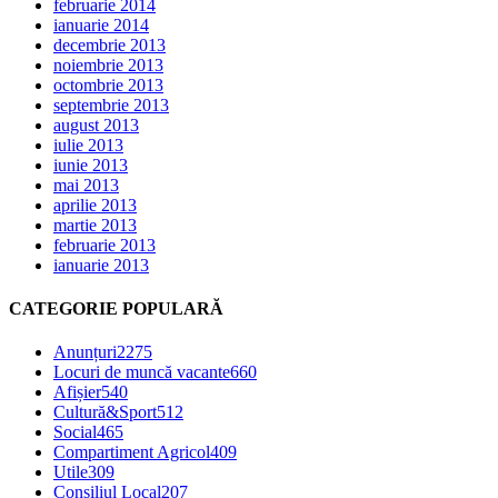
februarie 2014
ianuarie 2014
decembrie 2013
noiembrie 2013
octombrie 2013
septembrie 2013
august 2013
iulie 2013
iunie 2013
mai 2013
aprilie 2013
martie 2013
februarie 2013
ianuarie 2013
CATEGORIE POPULARĂ
Anunțuri
2275
Locuri de muncă vacante
660
Afișier
540
Cultură&Sport
512
Social
465
Compartiment Agricol
409
Utile
309
Consiliul Local
207