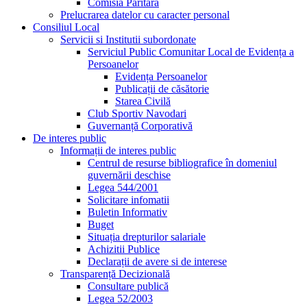
Comisia Paritară
Prelucrarea datelor cu caracter personal
Consiliul Local
Servicii si Institutii subordonate
Serviciul Public Comunitar Local de Evidența a
Persoanelor
Evidența Persoanelor
Publicații de căsătorie
Starea Civilă
Club Sportiv Navodari
Guvernanță Corporativă
De interes public
Informații de interes public
Centrul de resurse bibliografice în domeniul
guvernării deschise
Legea 544/2001
Solicitare infomatii
Buletin Informativ
Buget
Situația drepturilor salariale
Achizitii Publice
Declarații de avere si de interese
Transparență Decizională
Consultare publică
Legea 52/2003