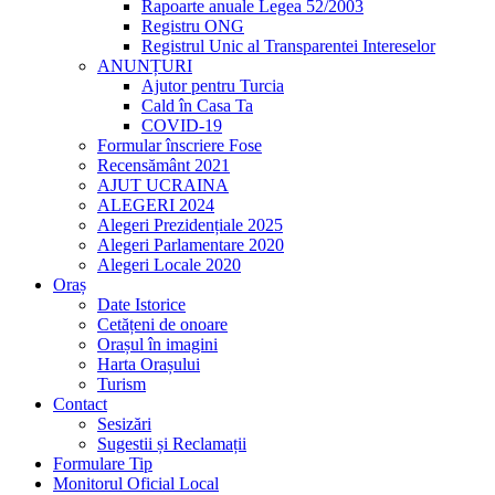
Rapoarte anuale Legea 52/2003
Registru ONG
Registrul Unic al Transparentei Intereselor
ANUNȚURI
Ajutor pentru Turcia
Cald în Casa Ta
COVID-19
Formular înscriere Fose
Recensământ 2021
AJUT UCRAINA
ALEGERI 2024
Alegeri Prezidențiale 2025
Alegeri Parlamentare 2020
Alegeri Locale 2020
Oraș
Date Istorice
Cetățeni de onoare
Orașul în imagini
Harta Orașului
Turism
Contact
Sesizări
Sugestii și Reclamații
Formulare Tip
Monitorul Oficial Local