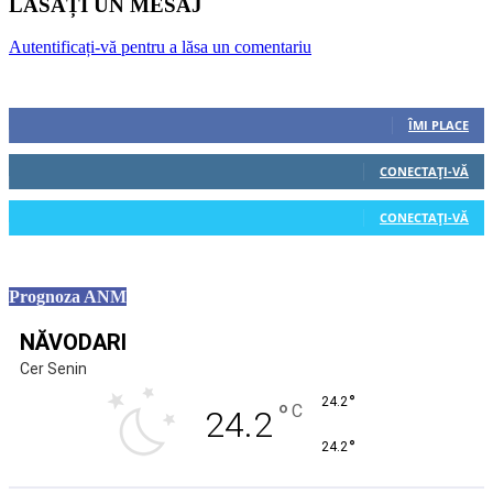
LĂSAȚI UN MESAJ
Autentificați-vă pentru a lăsa un comentariu
Urmăriți-ne
0
Fani
ÎMI PLACE
0
Cititori
CONECTAȚI-VĂ
0
Cititori
CONECTAȚI-VĂ
Prognoza ANM
NĂVODARI
Cer Senin
°
24.2
°
C
24.2
°
24.2