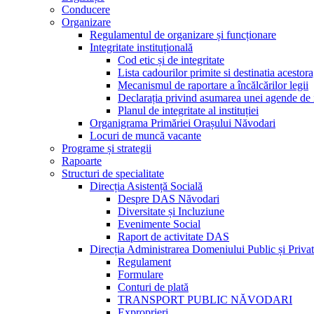
Conducere
Organizare
Regulamentul de organizare și funcționare
Integritate instituțională
Cod etic și de integritate
Lista cadourilor primite si destinatia acesto
Mecanismul de raportare a încălcărilor legii
Declarația privind asumarea unei agende de i
Planul de integritate al instituției
Organigrama Primăriei Orașului Năvodari
Locuri de muncă vacante
Programe și strategii
Rapoarte
Structuri de specialitate
Direcția Asistență Socială
Despre DAS Năvodari
Diversitate și Incluziune
Evenimente Social
Raport de activitate DAS
Direcția Administrarea Domeniului Public și Privat
Regulament
Formulare
Conturi de plată
TRANSPORT PUBLIC NĂVODARI
Exproprieri