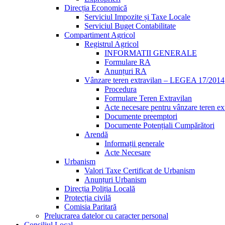
Direcția Economică
Serviciul Impozite și Taxe Locale
Serviciul Buget Contabilitate
Compartiment Agricol
Registrul Agricol
INFORMATII GENERALE
Formulare RA
Anunțuri RA
Vânzare teren extravilan – LEGEA 17/2014
Procedura
Formulare Teren Extravilan
Acte necesare pentru vânzare teren ex
Documente preemptori
Documente Potențiali Cumpărători
Arendă
Informații generale
Acte Necesare
Urbanism
Valori Taxe Certificat de Urbanism
Anunțuri Urbanism
Direcția Poliția Locală
Protecția civilă
Comisia Paritară
Prelucrarea datelor cu caracter personal
Consiliul Local