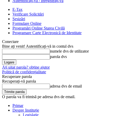
Autentificați-vă / Înregistrați-vă
E-Tax
Verificare Solicitări
Sesizări
Formulare Online
Programări Online Starea Civilă
Programare Carte Electronică de Identitate
Conectare
Bine ați venit! Autentificați-vă in contul dvs
numele dvs de utilizator
parola dvs
Ați uitat parola? obține ajutor
Politică de confidențialitate
Recuperare parola
Recuperați-vă parola
adresa dvs de email
O parola va fi trimisă pe adresa dvs de email.
Primar
Despre Instituție
Legislație