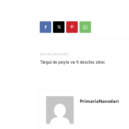
Articolul precedent
Târgul de pește va fi deschis zilnic
PrimariaNavodari