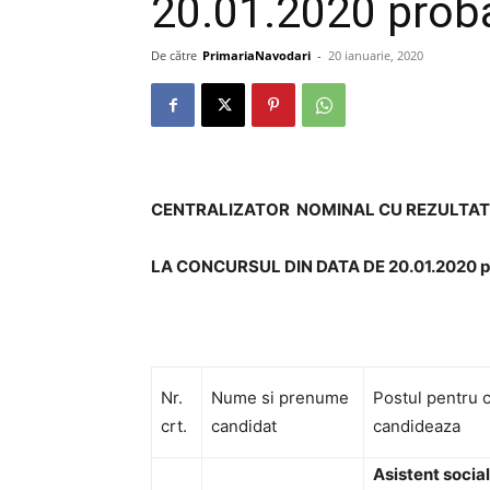
20.01.2020 proba
De către
PrimariaNavodari
-
20 ianuarie, 2020
CENTRALIZATOR NOMINAL CU REZULTAT
LA CONCURSUL DIN DATA DE 20.01.2020 pr
Nr.
Nume si prenume
Postul pentru 
crt.
candidat
candideaza
Asistent social