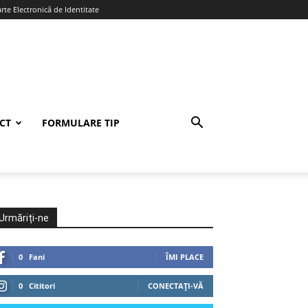
te Electronică de Identitate
CT
FORMULARE TIP
Urmăriți-ne
0
Fani
ÎMI PLACE
0
Cititori
CONECTAȚI-VĂ