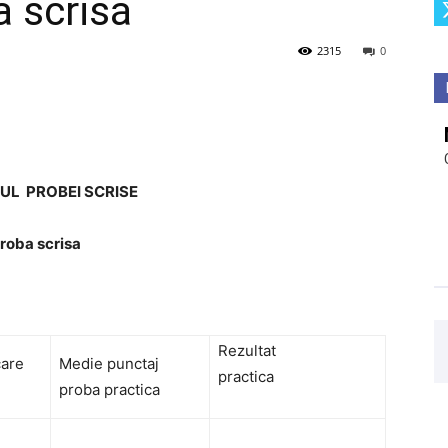
 scrisă
2315
0
UL PROBEI SCRISE
oba scrisa
Rezultat
care
Medie punctaj
practica
proba practica