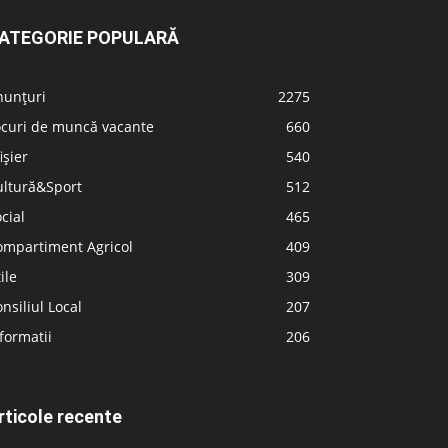
ATEGORIE POPULARĂ
nunțuri
2275
ocuri de muncă vacante
660
ișier
540
ultură&Sport
512
cial
465
ompartiment Agricol
409
ile
309
nsiliul Local
207
formatii
206
rticole recente