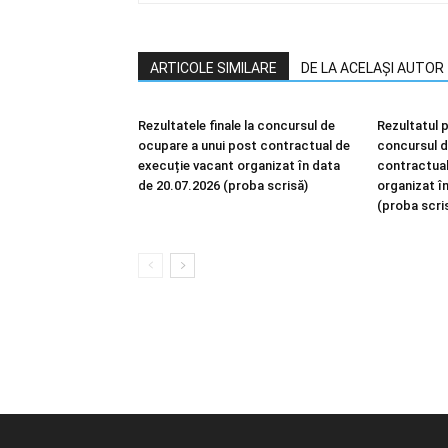
ARTICOLE SIMILARE
DE LA ACELAȘI AUTOR
Rezultatele finale la concursul de
Rezultatul p
ocupare a unui post contractual de
concursul d
execuție vacant organizat în data
contractual
de 20.07.2026 (proba scrisă)
organizat î
(proba scri