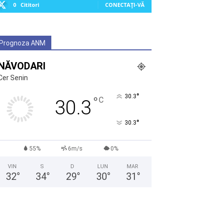
0
Cititori
CONECTAȚI-VĂ
Prognoza ANM
NĂVODARI
Cer Senin
°
30.3
°
C
30.3
°
30.3
55%
6m/s
0%
VIN
S
D
LUN
MAR
32
°
34
°
29
°
30
°
31
°