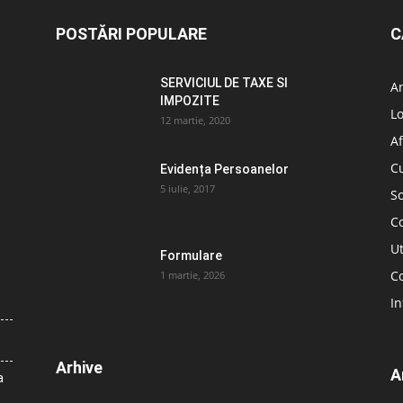
POSTĂRI POPULARE
C
SERVICIUL DE TAXE SI
A
IMPOZITE
L
12 martie, 2020
Af
C
Evidența Persoanelor
5 iulie, 2017
So
C
Ut
Formulare
Co
1 martie, 2026
In
Arhive
A
a