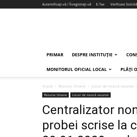
Autentificați-vă / Înregistrați-vă
E-Tax
Verificare Solicită
PRIMAR
DESPRE INSTITUȚIE
CONS
MONITORUL OFICIAL LOCAL
PLĂȚI 
Acasă
Resurse Umane
Locuri de muncă vacante
Resurse Umane
Locuri de muncă vacante
Centralizator nom
probei scrise la 