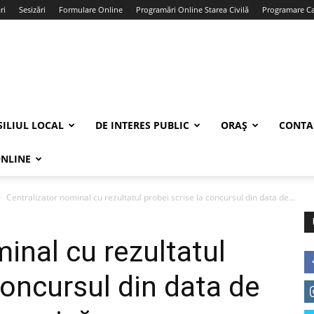
ri
Sesizări
Formulare Online
Programări Online Starea Civilă
Programare Car
ILIUL LOCAL
DE INTERES PUBLIC
ORAȘ
CONTA
ONLINE
Centralizator nominal cu rezultatul probei scrise la concursul din data de...
inal cu rezultatul
concursul din data de