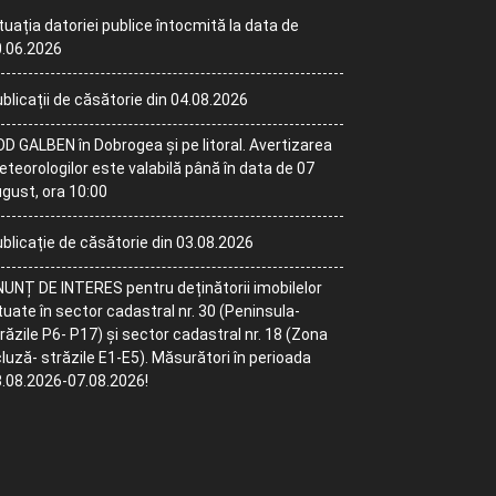
tuația datoriei publice întocmită la data de
.06.2026
blicații de căsătorie din 04.08.2026
D GALBEN în Dobrogea și pe litoral. Avertizarea
teorologilor este valabilă până în data de 07
gust, ora 10:00
blicație de căsătorie din 03.08.2026
UNȚ DE INTERES pentru deținătorii imobilelor
tuate în sector cadastral nr. 30 (Peninsula-
răzile P6- P17) și sector cadastral nr. 18 (Zona
luză- străzile E1-E5). Măsurători în perioada
.08.2026-07.08.2026!