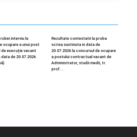
robei interviu la
Rezultate contestatii la proba
e ocupare a unui post
scrisa sustinuta in data de
 de execuție vacant
20.07.2026 la concursul de ocupare
n data de 20.07.2026
a postului contractual vacant de
să)
Administrator, studii medii, tr.
prof....