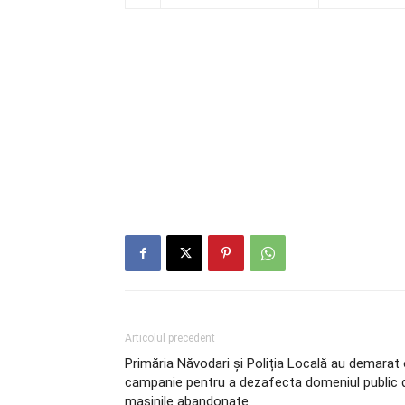
Articolul precedent
Primăria Năvodari și Poliția Locală au demarat
campanie pentru a dezafecta domeniul public 
mașinile abandonate.