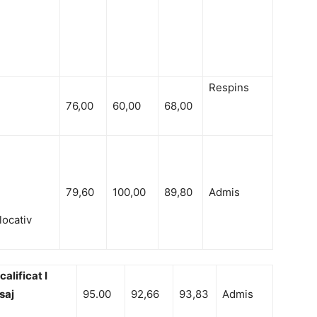
Respins
76,00
60,00
68,00
79,60
100,00
89,80
Admis
ocativ
alificat I
saj
95.00
92,66
93,83
Admis