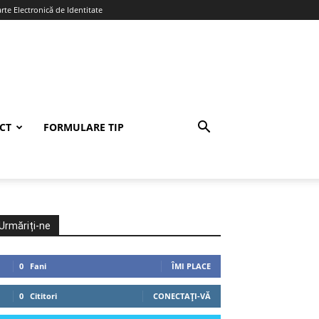
te Electronică de Identitate
CT
FORMULARE TIP
Urmăriți-ne
0
Fani
ÎMI PLACE
0
Cititori
CONECTAȚI-VĂ