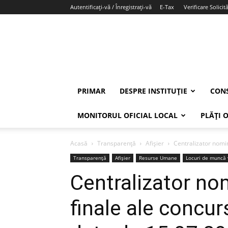
Autentificați-vă / Înregistrați-vă
E-Tax
Verificare Solicită
PRIMAR
DESPRE INSTITUȚIE
CONS
MONITORUL OFICIAL LOCAL
PLĂȚI 
Acasă
Transparență
Afișier
Centralizator nomina
Transparență
Afișier
Resurse Umane
Locuri de muncă
Centralizator nom
finale ale concur