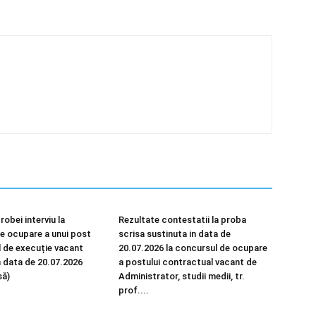
robei interviu la
Rezultate contestatii la proba
e ocupare a unui post
scrisa sustinuta in data de
 de execuție vacant
20.07.2026 la concursul de ocupare
n data de 20.07.2026
a postului contractual vacant de
să)
Administrator, studii medii, tr.
prof....