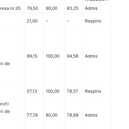
resa nr.20
76,50
90,00
83,25
Admis
21,00
–
–
Respins
89,15
100,00
94,58
Admis
ri de
57,13
100,00
78,57
Respins
rof.I
ri de
77,78
80,00
78,89
Admis