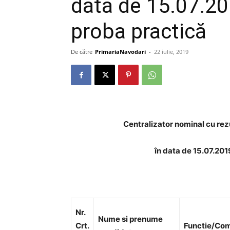
data de 15.07.20
proba practică
De către
PrimariaNavodari
-
22 iulie, 2019
Centralizator nominal cu rezu
în data de 15.07.201
Nr.
Nume si prenume
Crt.
Functie/Co