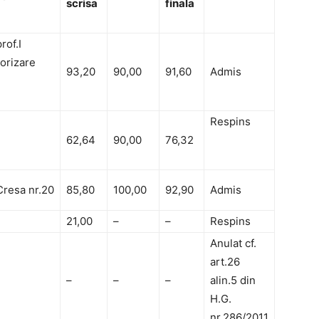
scrisa
finala
rof.I
orizare
93,20
90,00
91,60
Admis
Respins
62,64
90,00
76,32
Cresa nr.20
85,80
100,00
92,90
Admis
21,00
–
–
Respins
Anulat cf.
art.26
–
–
–
alin.5 din
H.G.
nr.286/2011