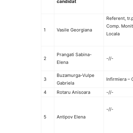
candidat
Referent, tr.p
Comp. Monit
1
Vasile Georgiana
Locala
Prangati Sabina-
2
-//-
Elena
Buzamurga-Vulpe
3
Infirmiera – 
Gabriela
4
Rotaru Anisoara
-//-
-//-
5
Antipov Elena