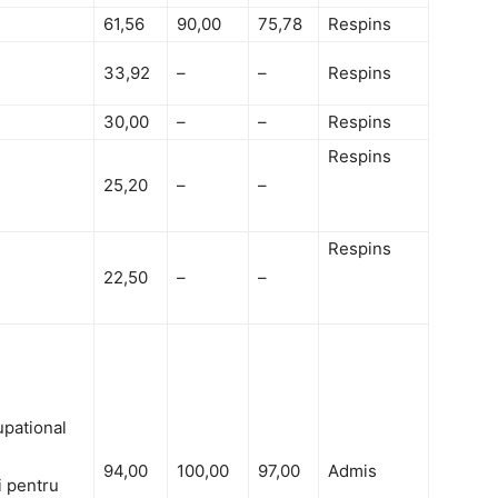
61,56
90,00
75,78
Respins
33,92
–
–
Respins
30,00
–
–
Respins
Respins
25,20
–
–
Respins
22,50
–
–
pational
94,00
100,00
97,00
Admis
i pentru