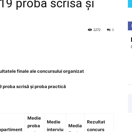
19 proba scrisă și
2272
0
ltatele finale ale concursului organizat
9 proba scrisă și proba practică
Medie
Medie
Rezultat
proba
Media
mpartiment
interviu
concurs