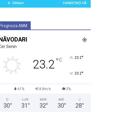
0
Cititori
CONECTAȚI-VĂ
Prognoza ANM
NĂVODARI
Cer Senin
°
23.2
°
C
23.2
°
23.2
61%
8.8m/s
3%
D
LUN
MAR
MIE
J
30
°
31
°
32
°
30
°
28
°