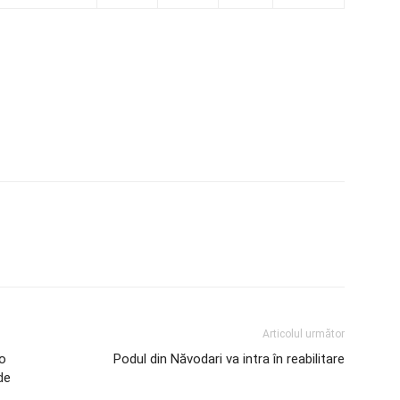
Articolul următor
 o
Podul din Năvodari va intra în reabilitare
de