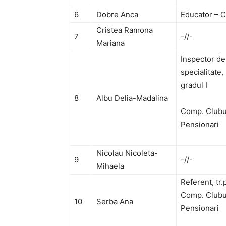
6
Dobre Anca
Educator – C
Cristea Ramona
7
-//-
Mariana
Inspector de
specialitate,
gradul I
8
Albu Delia-Madalina
Comp. Clubu
Pensionari
Nicolau Nicoleta-
9
-//-
Mihaela
Referent, tr.p
Comp. Clubu
10
Serba Ana
Pensionari