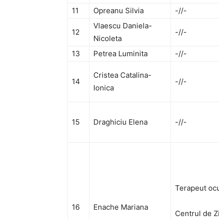
11
Opreanu Silvia
-//-
Vlaescu Daniela-
12
-//-
Nicoleta
13
Petrea Luminita
-//-
Cristea Catalina-
14
-//-
Ionica
15
Draghiciu Elena
-//-
Terapeut ocu
16
Enache Mariana
Centrul de Z