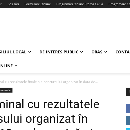
ri
Sesizări
Formulare Online
Programări Online Starea Civilă
Programare Car
ILIUL LOCAL
DE INTERES PUBLIC
ORAȘ
CONTA
ONLINE
l cu rezultatele finale ale concursului organizat în data de...
 vacante
inal cu rezultatele
sului organizat în