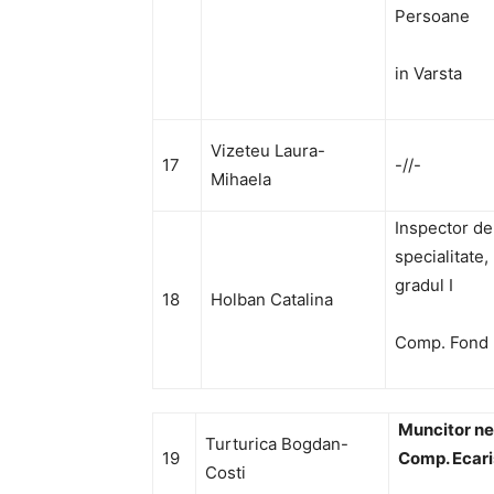
Persoane
in Varsta
Vizeteu Laura-
17
-//-
Mihaela
Inspector de
specialitate,
gradul I
18
Holban Catalina
Comp. Fond l
Muncitor nec
Turturica Bogdan-
19
Comp. Ecari
Costi