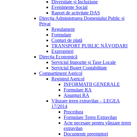
Diversitate și Incluziune
Evenimente Social
Raport de activitate DAS
Direcția Administrarea Domeniului Public și
Privat
Regulament
Formulare
Conturi de plată
TRANSPORT PUBLIC NĂVODARI
Exproprieri
Direcția Economică
Serviciul Impozite și Taxe Locale
Serviciul Buget Contabilitate
Compartiment Agricol
Registrul Agricol
INFORMATII GENERALE
Formulare RA
Anunțuri RA
Vânzare teren extravilan – LEGEA
17/2014
Procedura
Formulare Teren Extravilan
Acte necesare pentru vânzare teren
extravilan
Documente preemptori