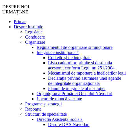
DESPRE NOI
URMAȚI-NE
Primar
Despre Instituție
Legislație
Conducere
Organizare
Regulamentul de organizare și funcționare
Integritate instituțională
Cod etic și de integritate
Lista cadourilor primite si destinatia
acestora, conform Legii nr. 251/2004
Mecanismul de raportare a încălcărilor legii
Declarația privind asumarea unei agende
de integritate organizațională
Planul de integritate al instituției
Organigrama Primăriei Orașului Năvodari
Locuri de muncă vacante
Programe și strategii
Rapoarte
Structuri de specialitate
Direcția Asistență Socială
Despre DAS Năvodari