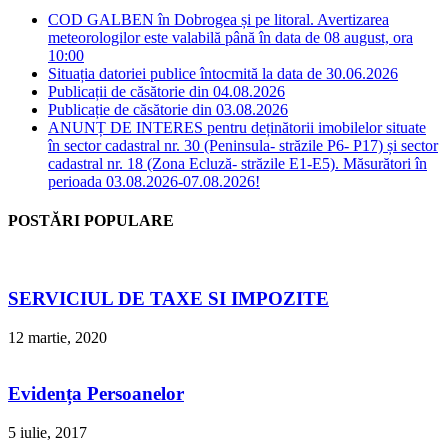
COD GALBEN în Dobrogea și pe litoral. Avertizarea
meteorologilor este valabilă până în data de 08 august, ora
10:00
Situația datoriei publice întocmită la data de 30.06.2026
Publicații de căsătorie din 04.08.2026
Publicație de căsătorie din 03.08.2026
ANUNȚ DE INTERES pentru deținătorii imobilelor situate
în sector cadastral nr. 30 (Peninsula- străzile P6- P17) și sector
cadastral nr. 18 (Zona Ecluză- străzile E1-E5). Măsurători în
perioada 03.08.2026-07.08.2026!
POSTĂRI POPULARE
SERVICIUL DE TAXE SI IMPOZITE
12 martie, 2020
Evidența Persoanelor
5 iulie, 2017