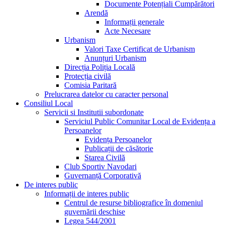
Documente Potențiali Cumpărători
Arendă
Informații generale
Acte Necesare
Urbanism
Valori Taxe Certificat de Urbanism
Anunțuri Urbanism
Direcția Poliția Locală
Protecția civilă
Comisia Paritară
Prelucrarea datelor cu caracter personal
Consiliul Local
Servicii si Institutii subordonate
Serviciul Public Comunitar Local de Evidența a
Persoanelor
Evidența Persoanelor
Publicații de căsătorie
Starea Civilă
Club Sportiv Navodari
Guvernanță Corporativă
De interes public
Informații de interes public
Centrul de resurse bibliografice în domeniul
guvernării deschise
Legea 544/2001