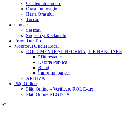
Cetățeni de onoare
Orașul în imagini
Harta Orașului
Turism
Contact
Sesizări
Sugestii și Reclamații
Formulare Tip
Monitorul Oficial Local
DOCUMENTE ŞI INFORMAŢII FINANCIARE
Plăți restante
Datoria Publică
Bilanț
Împrumut bancar
ARHIVĂ
Plăți Online
Plăți Online – Verificare ROL E-tax
Plăți Online REGISTA
©