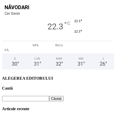
NĂVODARI
Cer Senin
°
22.3
°
C
22.3
°
22.3
68%
8m/s
6%
D
LUN
MAR
MIE
J
30
°
31
°
32
°
31
°
26
°
ALEGEREA EDITORULUI
Caută
Articole recente