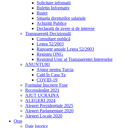
Solicitare infomatii
Buletin Informativ
Buget
Situația drepturilor salariale
Achizitii Publice
Declarații de avere si de interese
Transparență Decizională
Consultare publică
Legea 52/2003
Rapoarte anuale Legea 52/2003
Registru ONG
Registrul Unic al Transparentei Intereselor
ANUNȚURI
Ajutor pentru Turcia
Cald în Casa Ta
COVID-19
Formular înscriere Fose
Recensământ 2021
AJUT UCRAINA
ALEGERI 2024
Alegeri Prezidențiale 2025
Alegeri Parlamentare 2020
Alegeri Locale 2020
Oraș
Date Istorice