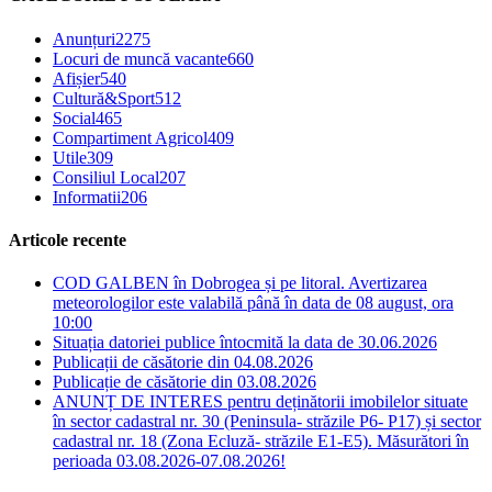
Anunțuri
2275
Locuri de muncă vacante
660
Afișier
540
Cultură&Sport
512
Social
465
Compartiment Agricol
409
Utile
309
Consiliul Local
207
Informatii
206
Articole recente
COD GALBEN în Dobrogea și pe litoral. Avertizarea
meteorologilor este valabilă până în data de 08 august, ora
10:00
Situația datoriei publice întocmită la data de 30.06.2026
Publicații de căsătorie din 04.08.2026
Publicație de căsătorie din 03.08.2026
ANUNȚ DE INTERES pentru deținătorii imobilelor situate
în sector cadastral nr. 30 (Peninsula- străzile P6- P17) și sector
cadastral nr. 18 (Zona Ecluză- străzile E1-E5). Măsurători în
perioada 03.08.2026-07.08.2026!