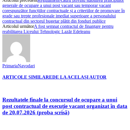
Articolul precedent
Regulament-cadru privind stabilirea principiilor
generale de ocupare a unui post vacant sau temporar vacant
corespunzător funcțiilor contractuale și a criteriilor de promovare în
grade sau trepte profesionale imediat superioare a personalului
contractual din sectorul bugetar plătit din fonduri publice
Articolul următor
A fost semnat contractul de finanțare pentru
reabilitarea Liceului Tehnologic Lazăr Edeleanu
PrimariaNavodari
ARTICOLE SIMILARE
DE LA ACELAȘI AUTOR
Rezultatele finale la concursul de ocupare a unui
post contractual de execuție vacant organizat în data
de 20.07.2026 (proba scrisă)