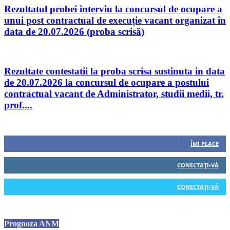
Rezultatul probei interviu la concursul de ocupare a
unui post contractual de execuție vacant organizat în
data de 20.07.2026 (proba scrisă)
Rezultate contestatii la proba scrisa sustinuta in data
de 20.07.2026 la concursul de ocupare a postului
contractual vacant de Administrator, studii medii, tr.
prof....
Urmăriți-ne
0
Fani
ÎMI PLACE
0
Cititori
CONECTAȚI-VĂ
0
Cititori
CONECTAȚI-VĂ
Prognoza ANM