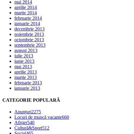
mai 2014
aprilie 2014
martie 2014
februarie 2014
ianuarie 2014
decembrie 2013
noiembrie 2013
octombrie 2013
septembrie 2013
august 2013
iulie 2013
iunie 2013
mai 2013
aprilie 2013
martie 2013
februarie 2013
ianuarie 2013
CATEGORIE POPULARĂ
Anunțuri
2275
Locuri de muncă vacante
660
Afișier
540
Cultură&Sport
512
Social
465