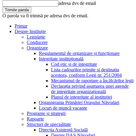
adresa dvs de email
O parola va fi trimisă pe adresa dvs de email.
Primar
Despre Instituție
Legislație
Conducere
Organizare
Regulamentul de organizare și funcționare
Integritate instituțională
Cod etic și de integritate
Lista cadourilor primite si destinatia
acestora, conform Legii nr. 251/2004
Mecanismul de raportare a încălcărilor legii
Declarația privind asumarea unei agende
de integritate organizațională
Planul de integritate al instituției
Organigrama Primăriei Orașului Năvodari
Locuri de muncă vacante
Programe și strategii
Rapoarte
Structuri de specialitate
Direcția Asistență Socială
Despre DAS Năvodari