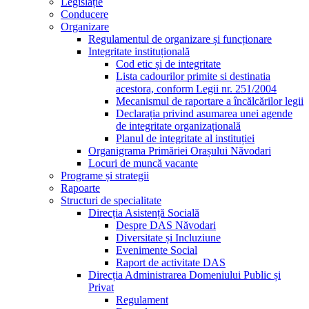
Legislație
Conducere
Organizare
Regulamentul de organizare și funcționare
Integritate instituțională
Cod etic și de integritate
Lista cadourilor primite si destinatia
acestora, conform Legii nr. 251/2004
Mecanismul de raportare a încălcărilor legii
Declarația privind asumarea unei agende
de integritate organizațională
Planul de integritate al instituției
Organigrama Primăriei Orașului Năvodari
Locuri de muncă vacante
Programe și strategii
Rapoarte
Structuri de specialitate
Direcția Asistență Socială
Despre DAS Năvodari
Diversitate și Incluziune
Evenimente Social
Raport de activitate DAS
Direcția Administrarea Domeniului Public și
Privat
Regulament