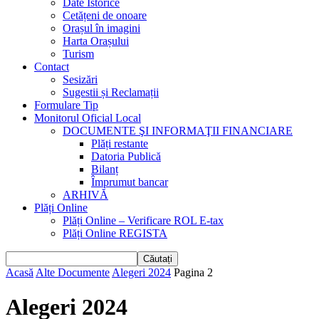
Date Istorice
Cetățeni de onoare
Orașul în imagini
Harta Orașului
Turism
Contact
Sesizări
Sugestii și Reclamații
Formulare Tip
Monitorul Oficial Local
DOCUMENTE ŞI INFORMAŢII FINANCIARE
Plăți restante
Datoria Publică
Bilanț
Împrumut bancar
ARHIVĂ
Plăți Online
Plăți Online – Verificare ROL E-tax
Plăți Online REGISTA
Acasă
Alte Documente
Alegeri 2024
Pagina 2
Alegeri 2024