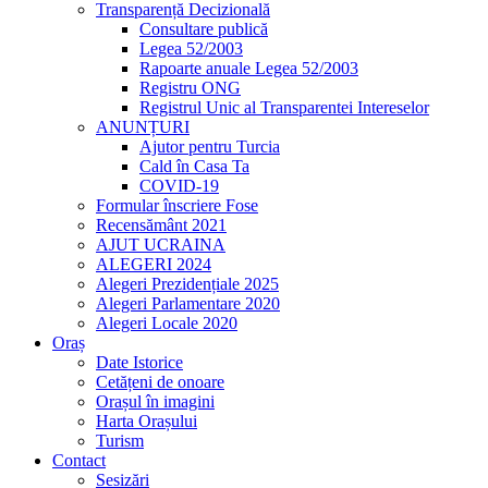
Transparență Decizională
Consultare publică
Legea 52/2003
Rapoarte anuale Legea 52/2003
Registru ONG
Registrul Unic al Transparentei Intereselor
ANUNȚURI
Ajutor pentru Turcia
Cald în Casa Ta
COVID-19
Formular înscriere Fose
Recensământ 2021
AJUT UCRAINA
ALEGERI 2024
Alegeri Prezidențiale 2025
Alegeri Parlamentare 2020
Alegeri Locale 2020
Oraș
Date Istorice
Cetățeni de onoare
Orașul în imagini
Harta Orașului
Turism
Contact
Sesizări