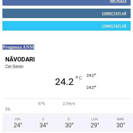
ÎMI PLACE
0
Cititori
CONECTAȚI-VĂ
0
Cititori
CONECTAȚI-VĂ
Prognoza ANM
NĂVODARI
Cer Senin
°
24.2
°
C
24.2
°
24.2
57%
2.7m/s
0%
VIN
S
D
LUN
MAR
24
°
34
°
30
°
29
°
30
°