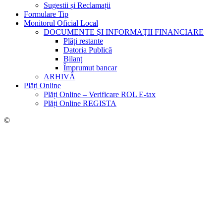
Sugestii și Reclamații
Formulare Tip
Monitorul Oficial Local
DOCUMENTE ŞI INFORMAŢII FINANCIARE
Plăți restante
Datoria Publică
Bilanț
Împrumut bancar
ARHIVĂ
Plăți Online
Plăți Online – Verificare ROL E-tax
Plăți Online REGISTA
©