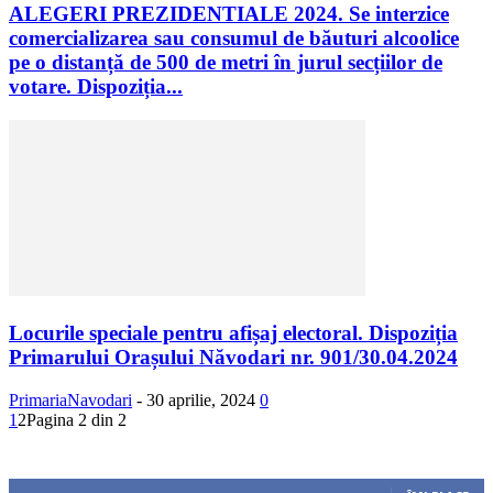
ALEGERI PREZIDENTIALE 2024. Se interzice
comercializarea sau consumul de băuturi alcoolice
pe o distanță de 500 de metri în jurul secțiilor de
votare. Dispoziția...
Locurile speciale pentru afișaj electoral. Dispoziția
Primarului Orașului Năvodari nr. 901/30.04.2024
PrimariaNavodari
-
30 aprilie, 2024
0
1
2
Pagina 2 din 2
Urmăriți-ne
0
Fani