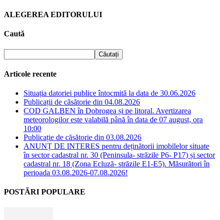
ALEGEREA EDITORULUI
Caută
Articole recente
Situația datoriei publice întocmită la data de 30.06.2026
Publicații de căsătorie din 04.08.2026
COD GALBEN în Dobrogea și pe litoral. Avertizarea
meteorologilor este valabilă până în data de 07 august, ora
10:00
Publicație de căsătorie din 03.08.2026
ANUNȚ DE INTERES pentru deținătorii imobilelor situate
în sector cadastral nr. 30 (Peninsula- străzile P6- P17) și sector
cadastral nr. 18 (Zona Ecluză- străzile E1-E5). Măsurători în
perioada 03.08.2026-07.08.2026!
POSTĂRI POPULARE