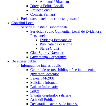
Anunțuri Urbanism
Direcția Poliția Locală
Protecția civilă
Comisia Paritară
Prelucrarea datelor cu caracter personal
Consiliul Local
Servicii si Institutii subordonate
Serviciul Public Comunitar Local de Evidența a
Persoanelor
Evidența Persoanelor
Publicații de căsătorie
Starea Civilă
Club Sportiv Navodari
Guvernanță Corporativă
De interes public
Informații de interes public
Centrul de resurse bibliografice în domeniul
guvernării deschise
Legea 544/2001
Solicitare infomatii
Buletin Informativ
Buget
Situația drepturilor salariale
Achizitii Publice
Declarații de avere si de interese