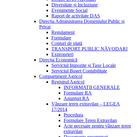
Diversitate și Incluziune
Evenimente Social
Raport de activitate DAS
Direcția Administrarea Domeniului Public și
Privat
Regulament
Formulare
Conturi de plată
TRANSPORT PUBLIC NĂVODARI
Exproprieri
Direcția Economică
Serviciul Impozite și Taxe Locale
Serviciul Buget Contabilitate
Compartiment Agricol
Registrul Agricol
INFORMATII GENERALE
Formulare RA
Anunțuri RA
Vânzare teren extravilan – LEGEA
17/2014
Procedura
Formulare Teren Extravilan
Acte necesare pentru vânzare teren
extravilan
Documente preemptori