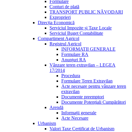
Formulare
Conturi de plată
TRANSPORT PUBLIC NĂVODARI
Exproprieri
Direcția Economică
Serviciul Impozite și Taxe Locale
Serviciul Buget Contabilitate
Compartiment Agricol
Registrul Agricol
INFORMATII GENERALE
Formulare RA
Anunțuri RA
Vânzare teren extravilan – LEGEA
17/2014
Procedura
Formulare Teren Extravilan
Acte necesare pentru vânzare teren
extravilan
Documente preemptori
Documente Potențiali Cumpărători
Arendă
Informații generale
Acte Necesare
Urbanism
Valori Taxe Certificat de Urbanism