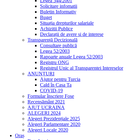
Legea 544/2001
Solicitare infomatii
Buletin Informativ
Buget
Situația drepturilor salariale
Achizitii Publice
Declarații de avere si de interese
Transparență Decizională
Consultare publică
Legea 52/2003
Rapoarte anuale Legea 52/2003
Registru ONG
Registrul Unic al Transparentei Intereselor
ANUNȚURI
Ajutor pentru Turcia
Cald în Casa Ta
COVID-19
Formular înscriere Fose
Recensământ 2021
AJUT UCRAINA
ALEGERI 2024
Alegeri Prezidențiale 2025
Alegeri Parlamentare 2020
Alegeri Locale 2020
Oraș