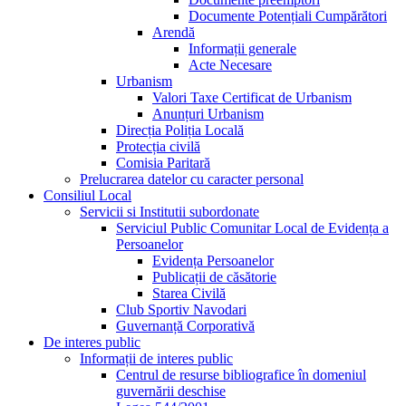
Documente Potențiali Cumpărători
Arendă
Informații generale
Acte Necesare
Urbanism
Valori Taxe Certificat de Urbanism
Anunțuri Urbanism
Direcția Poliția Locală
Protecția civilă
Comisia Paritară
Prelucrarea datelor cu caracter personal
Consiliul Local
Servicii si Institutii subordonate
Serviciul Public Comunitar Local de Evidența a
Persoanelor
Evidența Persoanelor
Publicații de căsătorie
Starea Civilă
Club Sportiv Navodari
Guvernanță Corporativă
De interes public
Informații de interes public
Centrul de resurse bibliografice în domeniul
guvernării deschise