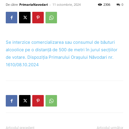
De către
PrimariaNavodari
-
11 octombrie, 2024
2306
0
Se interzice comercializarea sau consumul de băuturi
alcoolice pe o distanță de 500 de metri în jurul secțiilor
de votare. Dispoziția Primarului Orașului Năvodari nr.
1610/08.10.2024
Articolul precedent
Articolul următor