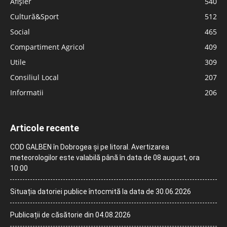
Afișier
540
Cultură&Sport
512
Social
465
Compartiment Agricol
409
Utile
309
Consiliul Local
207
Informatii
206
Articole recente
COD GALBEN în Dobrogea și pe litoral. Avertizarea
meteorologilor este valabilă până în data de 08 august, ora
10:00
Situația datoriei publice întocmită la data de 30.06.2026
Publicații de căsătorie din 04.08.2026