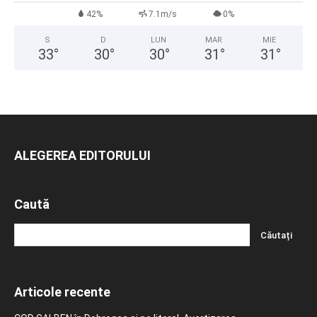
42%
7.1m/s
0%
S
D
LUN
MAR
MIE
33
°
30
°
30
°
31
°
31
°
ALEGEREA EDITORULUI
Caută
Articole recente