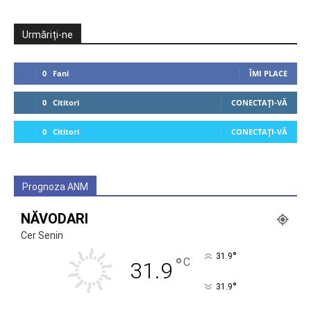
Urmăriți-ne
0
Fani
ÎMI PLACE
0
Cititori
CONECTAȚI-VĂ
0
Cititori
CONECTAȚI-VĂ
Prognoza ANM
NĂVODARI
Cer Senin
°
31.9
°
C
31.9
°
31.9