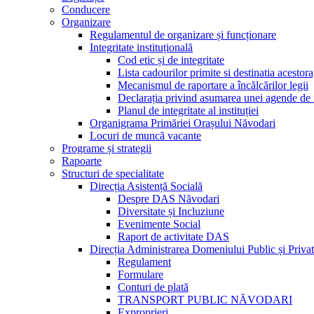
Conducere
Organizare
Regulamentul de organizare și funcționare
Integritate instituțională
Cod etic și de integritate
Lista cadourilor primite si destinatia acesto
Mecanismul de raportare a încălcărilor legii
Declarația privind asumarea unei agende de i
Planul de integritate al instituției
Organigrama Primăriei Orașului Năvodari
Locuri de muncă vacante
Programe și strategii
Rapoarte
Structuri de specialitate
Direcția Asistență Socială
Despre DAS Năvodari
Diversitate și Incluziune
Evenimente Social
Raport de activitate DAS
Direcția Administrarea Domeniului Public și Privat
Regulament
Formulare
Conturi de plată
TRANSPORT PUBLIC NĂVODARI
Exproprieri