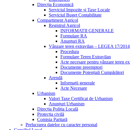
Direcția Economică
Serviciul Impozite și Taxe Locale
Serviciul Buget Contabilitate
Compartiment Agricol
Registrul Agricol
INFORMATII GENERALE
Formulare RA
Anunțuri RA
Vânzare teren extravilan – LEGEA 17/2014
Procedura
Formulare Teren Extravilan
Acte necesare pentru vânzare teren ex
Documente preemptori
Documente Potențiali Cumpărători
Arendă
Informații generale
Acte Necesare
Urbanism
Valori Taxe Certificat de Urbanism
Anunțuri Urbanism
Direcția Poliția Locală
Protecția civilă
Comisia Paritară
Prelucrarea datelor cu caracter personal
Consiliul Local