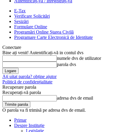
Autentificați-vă / Înregistrați-vă
E-Tax
Verificare Solicitări
Sesizări
Formulare Online
Programări Online Starea Civilă
Programare Carte Electronică de Identitate
Conectare
Bine ați venit! Autentificați-vă in contul dvs
numele dvs de utilizator
parola dvs
Ați uitat parola? obține ajutor
Politică de confidențialitate
Recuperare parola
Recuperați-vă parola
adresa dvs de email
O parola va fi trimisă pe adresa dvs de email.
Primar
Despre Instituție
Legislație