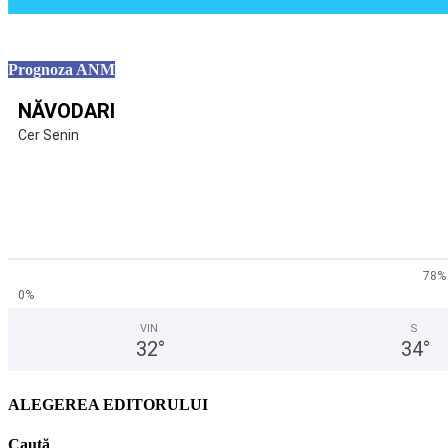
Prognoza ANM
NĂVODARI
Cer Senin
78%
0%
VIN
S
32
°
34
°
ALEGEREA EDITORULUI
Caută