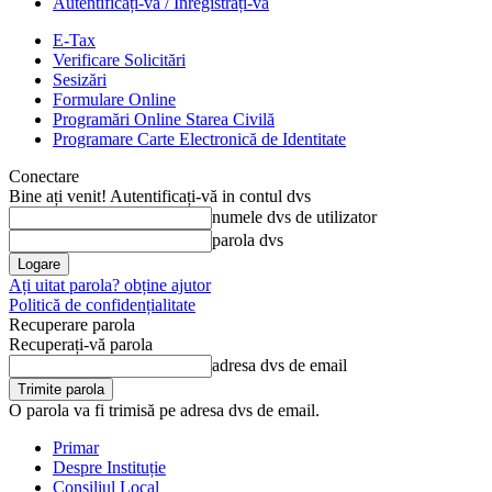
Autentificați-vă / Înregistrați-vă
E-Tax
Verificare Solicitări
Sesizări
Formulare Online
Programări Online Starea Civilă
Programare Carte Electronică de Identitate
Conectare
Bine ați venit! Autentificați-vă in contul dvs
numele dvs de utilizator
parola dvs
Ați uitat parola? obține ajutor
Politică de confidențialitate
Recuperare parola
Recuperați-vă parola
adresa dvs de email
O parola va fi trimisă pe adresa dvs de email.
Primar
Despre Instituție
Consiliul Local