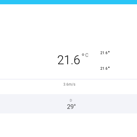
°
21.6
°
C
21.6
°
21.6
3.6m/s
D
29
°