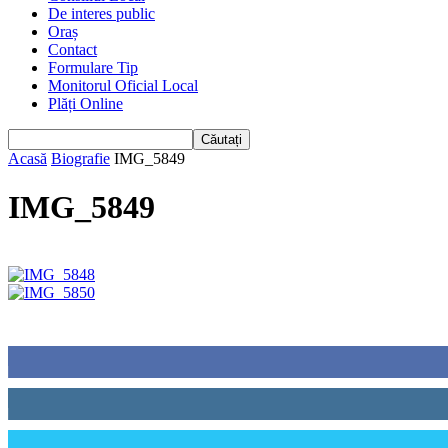
De interes public
Oraș
Contact
Formulare Tip
Monitorul Oficial Local
Plăți Online
Acasă
Biografie
IMG_5849
IMG_5849
Urmăriți-ne
0
Fani
0
Cititori
0
Cititori