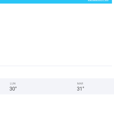
LUN
MAR
30
°
31
°