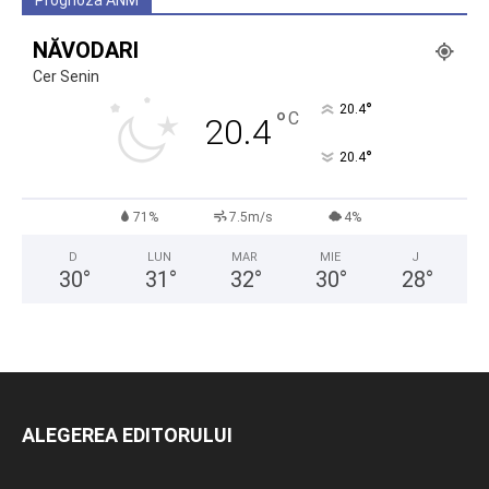
Prognoza ANM
NĂVODARI
Cer Senin
°
20.4
°
C
20.4
°
20.4
71%
7.5m/s
4%
D
LUN
MAR
MIE
J
30
°
31
°
32
°
30
°
28
°
ALEGEREA EDITORULUI