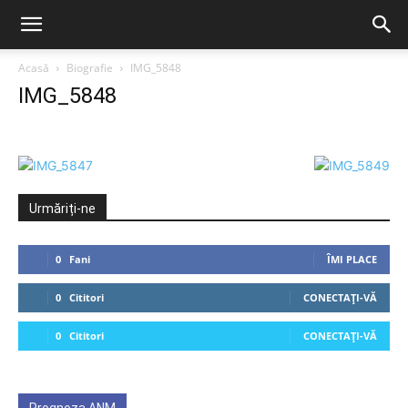
Acasă
Biografie
IMG_5848
IMG_5848
Urmăriți-ne
0
Fani
ÎMI PLACE
0
Cititori
CONECTAȚI-VĂ
0
Cititori
CONECTAȚI-VĂ