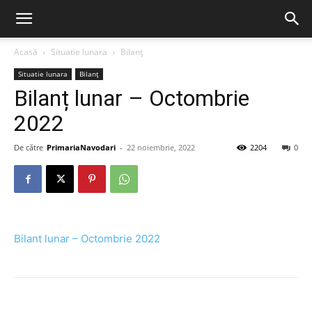
Acasă
Situatie lunara
Bilanț
Situatie lunara
Bilanț
Bilanț lunar – Octombrie
2022
De către
PrimariaNavodari
-
22 noiembrie, 2022
2204
0
Bilant lunar – Octombrie 2022