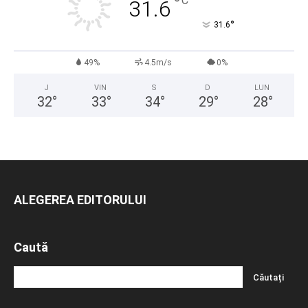
°
C
31.6
°
31.6
49%
4.5m/s
0%
J
VIN
S
D
LUN
32
°
33
°
34
°
29
°
28
°
ALEGEREA EDITORULUI
Caută