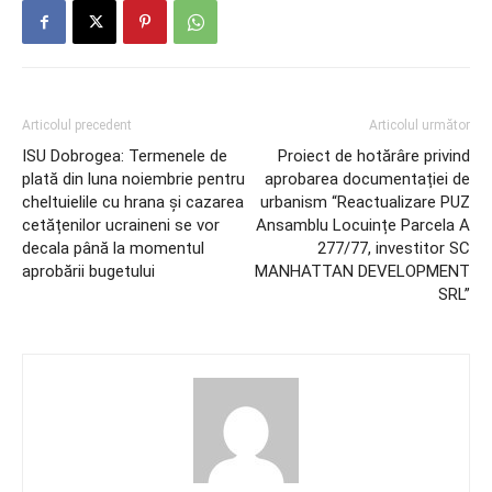
Articolul precedent
Articolul următor
ISU Dobrogea: Termenele de
Proiect de hotărâre privind
plată din luna noiembrie pentru
aprobarea documentației de
cheltuielile cu hrana și cazarea
urbanism “Reactualizare PUZ
cetățenilor ucraineni se vor
Ansamblu Locuințe Parcela A
decala până la momentul
277/77, investitor SC
aprobării bugetului
MANHATTAN DEVELOPMENT
SRL”