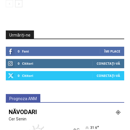
Urmăriți-ne
0
Fani
ÎMI PLACE
0
Cititori
CONECTAȚI-VĂ
0
Cititori
CONECTAȚI-VĂ
Prognoza ANM
NĂVODARI
Cer Senin
°
31.6