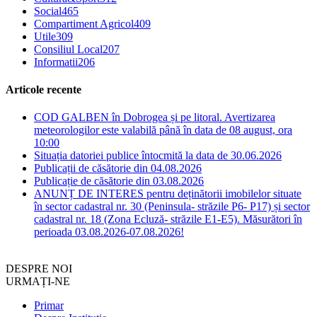
Social
465
Compartiment Agricol
409
Utile
309
Consiliul Local
207
Informatii
206
Articole recente
COD GALBEN în Dobrogea și pe litoral. Avertizarea
meteorologilor este valabilă până în data de 08 august, ora
10:00
Situația datoriei publice întocmită la data de 30.06.2026
Publicații de căsătorie din 04.08.2026
Publicație de căsătorie din 03.08.2026
ANUNȚ DE INTERES pentru deținătorii imobilelor situate
în sector cadastral nr. 30 (Peninsula- străzile P6- P17) și sector
cadastral nr. 18 (Zona Ecluză- străzile E1-E5). Măsurători în
perioada 03.08.2026-07.08.2026!
DESPRE NOI
URMAȚI-NE
Primar