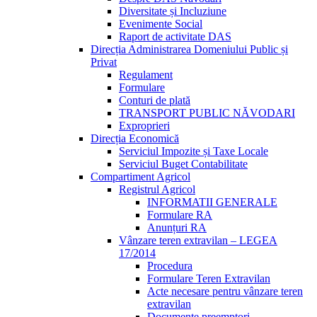
Diversitate și Incluziune
Evenimente Social
Raport de activitate DAS
Direcția Administrarea Domeniului Public și
Privat
Regulament
Formulare
Conturi de plată
TRANSPORT PUBLIC NĂVODARI
Exproprieri
Direcția Economică
Serviciul Impozite și Taxe Locale
Serviciul Buget Contabilitate
Compartiment Agricol
Registrul Agricol
INFORMATII GENERALE
Formulare RA
Anunțuri RA
Vânzare teren extravilan – LEGEA
17/2014
Procedura
Formulare Teren Extravilan
Acte necesare pentru vânzare teren
extravilan
Documente preemptori