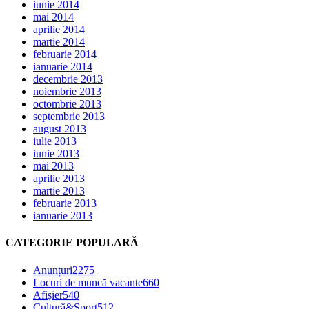
iunie 2014
mai 2014
aprilie 2014
martie 2014
februarie 2014
ianuarie 2014
decembrie 2013
noiembrie 2013
octombrie 2013
septembrie 2013
august 2013
iulie 2013
iunie 2013
mai 2013
aprilie 2013
martie 2013
februarie 2013
ianuarie 2013
CATEGORIE POPULARĂ
Anunțuri
2275
Locuri de muncă vacante
660
Afișier
540
Cultură&Sport
512