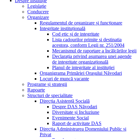
Despre Instituție
Legislație
Conducere
Organizare
Regulamentul de organizare și funcționare
Integritate instituțională
Cod etic și de integritate
Lista cadourilor primite si destinatia
acestora, conform Legii nr. 251/2004
Mecanismul de raportare a încălcărilor legii
Declarația privind asumarea unei agende
de integritate organizațională
Planul de integritate al instituției
Organigrama Primăriei Orașului Năvodari
Locuri de muncă vacante
Programe și strategii
Rapoarte
Structuri de specialitate
Direcția Asistență Socială
Despre DAS Năvodari
Diversitate și Incluziune
Evenimente Social
Raport de activitate DAS
Direcția Administrarea Domeniului Public și
Privat