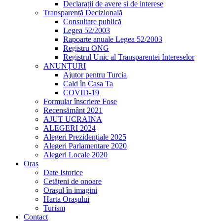
Declarații de avere si de interese
Transparență Decizională
Consultare publică
Legea 52/2003
Rapoarte anuale Legea 52/2003
Registru ONG
Registrul Unic al Transparentei Intereselor
ANUNȚURI
Ajutor pentru Turcia
Cald în Casa Ta
COVID-19
Formular înscriere Fose
Recensământ 2021
AJUT UCRAINA
ALEGERI 2024
Alegeri Prezidențiale 2025
Alegeri Parlamentare 2020
Alegeri Locale 2020
Oraș
Date Istorice
Cetățeni de onoare
Orașul în imagini
Harta Orașului
Turism
Contact