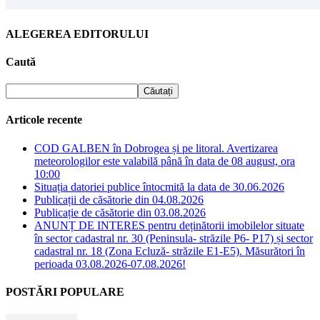
ALEGEREA EDITORULUI
Caută
Articole recente
COD GALBEN în Dobrogea și pe litoral. Avertizarea
meteorologilor este valabilă până în data de 08 august, ora
10:00
Situația datoriei publice întocmită la data de 30.06.2026
Publicații de căsătorie din 04.08.2026
Publicație de căsătorie din 03.08.2026
ANUNȚ DE INTERES pentru deținătorii imobilelor situate
în sector cadastral nr. 30 (Peninsula- străzile P6- P17) și sector
cadastral nr. 18 (Zona Ecluză- străzile E1-E5). Măsurători în
perioada 03.08.2026-07.08.2026!
POSTĂRI POPULARE