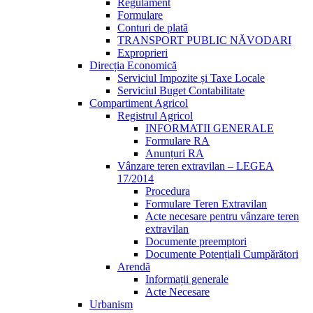
Regulament
Formulare
Conturi de plată
TRANSPORT PUBLIC NĂVODARI
Exproprieri
Direcția Economică
Serviciul Impozite și Taxe Locale
Serviciul Buget Contabilitate
Compartiment Agricol
Registrul Agricol
INFORMATII GENERALE
Formulare RA
Anunțuri RA
Vânzare teren extravilan – LEGEA
17/2014
Procedura
Formulare Teren Extravilan
Acte necesare pentru vânzare teren
extravilan
Documente preemptori
Documente Potențiali Cumpărători
Arendă
Informații generale
Acte Necesare
Urbanism