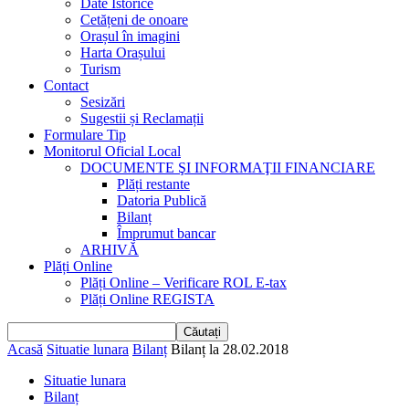
Date Istorice
Cetățeni de onoare
Orașul în imagini
Harta Orașului
Turism
Contact
Sesizări
Sugestii și Reclamații
Formulare Tip
Monitorul Oficial Local
DOCUMENTE ŞI INFORMAŢII FINANCIARE
Plăți restante
Datoria Publică
Bilanț
Împrumut bancar
ARHIVĂ
Plăți Online
Plăți Online – Verificare ROL E-tax
Plăți Online REGISTA
Acasă
Situatie lunara
Bilanț
Bilanț la 28.02.2018
Situatie lunara
Bilanț