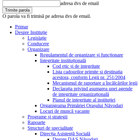
adresa dvs de email
O parola va fi trimisă pe adresa dvs de email.
Primar
Despre Instituție
Legislație
Conducere
Organizare
Regulamentul de organizare și funcționare
Integritate instituțională
Cod etic și de integritate
Lista cadourilor primite si destinatia
acestora, conform Legii nr. 251/2004
Mecanismul de raportare a încălcărilor legii
Declarația privind asumarea unei agende
de integritate organizațională
Planul de integritate al instituției
Organigrama Primăriei Orașului Năvodari
Locuri de muncă vacante
Programe și strategii
Rapoarte
Structuri de specialitate
Direcția Asistență Socială
Despre DAS Năvodari