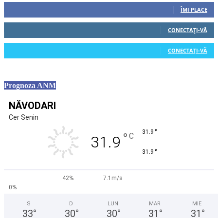
ÎMI PLACE
0
Cititori
CONECTAȚI-VĂ
0
Cititori
CONECTAȚI-VĂ
Prognoza ANM
NĂVODARI
Cer Senin
°
31.9
°
C
31.9
°
31.9
42%
7.1m/s
0%
S
D
LUN
MAR
MIE
33
°
30
°
30
°
31
°
31
°