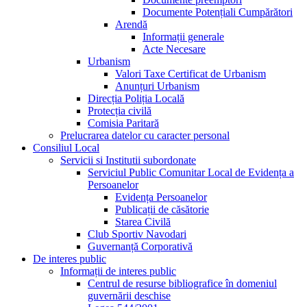
Documente Potențiali Cumpărători
Arendă
Informații generale
Acte Necesare
Urbanism
Valori Taxe Certificat de Urbanism
Anunțuri Urbanism
Direcția Poliția Locală
Protecția civilă
Comisia Paritară
Prelucrarea datelor cu caracter personal
Consiliul Local
Servicii si Institutii subordonate
Serviciul Public Comunitar Local de Evidența a
Persoanelor
Evidența Persoanelor
Publicații de căsătorie
Starea Civilă
Club Sportiv Navodari
Guvernanță Corporativă
De interes public
Informații de interes public
Centrul de resurse bibliografice în domeniul
guvernării deschise