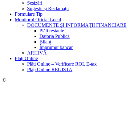
Sesizări
Sugestii și Reclamații
Formulare Tip
Monitorul Oficial Local
DOCUMENTE ŞI INFORMAŢII FINANCIARE
Plăți restante
Datoria Publică
Bilanț
Împrumut bancar
ARHIVĂ
Plăți Online
Plăți Online – Verificare ROL E-tax
Plăți Online REGISTA
©