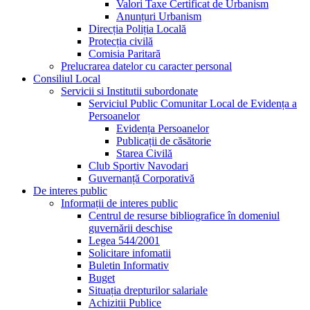
Valori Taxe Certificat de Urbanism
Anunțuri Urbanism
Direcția Poliția Locală
Protecția civilă
Comisia Paritară
Prelucrarea datelor cu caracter personal
Consiliul Local
Servicii si Institutii subordonate
Serviciul Public Comunitar Local de Evidența a
Persoanelor
Evidența Persoanelor
Publicații de căsătorie
Starea Civilă
Club Sportiv Navodari
Guvernanță Corporativă
De interes public
Informații de interes public
Centrul de resurse bibliografice în domeniul
guvernării deschise
Legea 544/2001
Solicitare infomatii
Buletin Informativ
Buget
Situația drepturilor salariale
Achizitii Publice