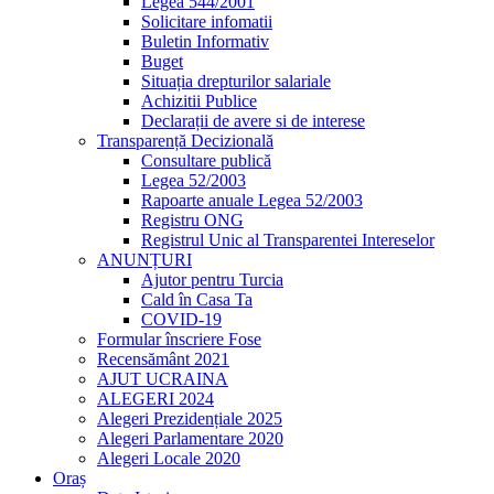
Legea 544/2001
Solicitare infomatii
Buletin Informativ
Buget
Situația drepturilor salariale
Achizitii Publice
Declarații de avere si de interese
Transparență Decizională
Consultare publică
Legea 52/2003
Rapoarte anuale Legea 52/2003
Registru ONG
Registrul Unic al Transparentei Intereselor
ANUNȚURI
Ajutor pentru Turcia
Cald în Casa Ta
COVID-19
Formular înscriere Fose
Recensământ 2021
AJUT UCRAINA
ALEGERI 2024
Alegeri Prezidențiale 2025
Alegeri Parlamentare 2020
Alegeri Locale 2020
Oraș