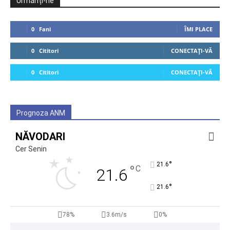
Urmăriți-ne
0
Fani
ÎMI PLACE
0
Cititori
CONECTAȚI-VĂ
0
Cititori
CONECTAȚI-VĂ
Prognoza ANM
NĂVODARI
Cer Senin
°
21.6
°
C
21.6
°
21.6
78%
3.6m/s
0%