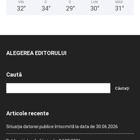
VIN
S
D
LUN
MAR
32
°
34
°
29
°
30
°
31
°
ALEGEREA EDITORULUI
Caută
Articole recente
Situația datoriei publice întocmită la data de 30.06.2026