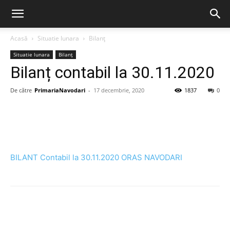
Acasă
Situatie lunara
Bilanț
Situatie lunara
Bilanț
Bilanț contabil la 30.11.2020
De către
PrimariaNavodari
-
17 decembrie, 2020
1837
0
BILANT Contabil la 30.11.2020 ORAS NAVODARI