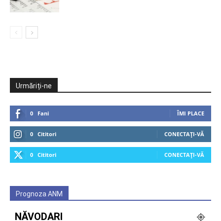
Urmăriți-ne
0
Fani
ÎMI PLACE
0
Cititori
CONECTAȚI-VĂ
0
Cititori
CONECTAȚI-VĂ
Prognoza ANM
NĂVODARI