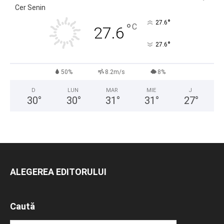
Cer Senin
°
27.6
°
C
27.6
°
27.6
50%
8.2m/s
8%
D
LUN
MAR
MIE
J
30
°
30
°
31
°
31
°
27
°
ALEGEREA EDITORULUI
Caută