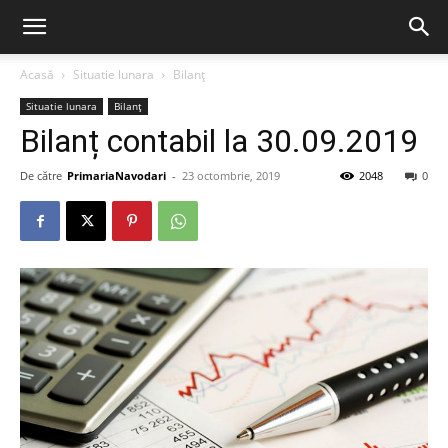
Acasă
Situatie lunara
Bilanț
Situatie lunara
Bilanț
Bilanț contabil la 30.09.2019
De către
PrimariaNavodari
-
23 octombrie, 2019
2048
0