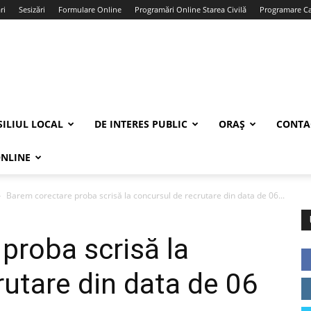
ri
Sesizări
Formulare Online
Programări Online Starea Civilă
Programare Car
ILIUL LOCAL
DE INTERES PUBLIC
ORAȘ
CONTA
ONLINE
Barem corectare proba scrisă la concursul de recrutare din data de 06...
proba scrisă la
rutare din data de 06