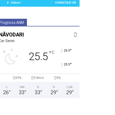
0
Cititori
CONECTAȚI-VĂ
Prognoza ANM
NĂVODARI
Cer Senin
°
25.5
°
C
25.5
°
25.5
69%
0.8m/s
0%
J
VIN
S
D
LUN
26
°
33
°
33
°
29
°
29
°