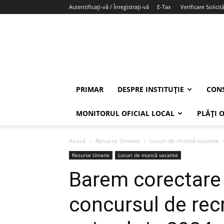
Autentificați-vă / Înregistrați-vă
E-Tax
Verificare Solicită
PRIMAR
DESPRE INSTITUȚIE
CONS
MONITORUL OFICIAL LOCAL
PLĂȚI 
Acasă
Resurse Umane
Locuri de muncă vacante
Resurse Umane
Locuri de muncă vacante
Barem corectare 
concursul de rec