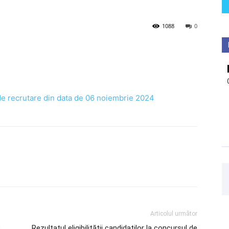
1088
0
de recrutare din data de 06 noiembrie 2024
Articolul următor
e
Rezultatul eligibilității candidaților la concursul de