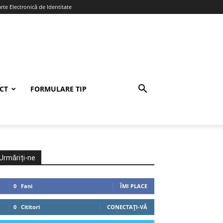
te Electronică de Identitate
CT
FORMULARE TIP
Urmăriți-ne
0
Fani
ÎMI PLACE
0
Cititori
CONECTAȚI-VĂ