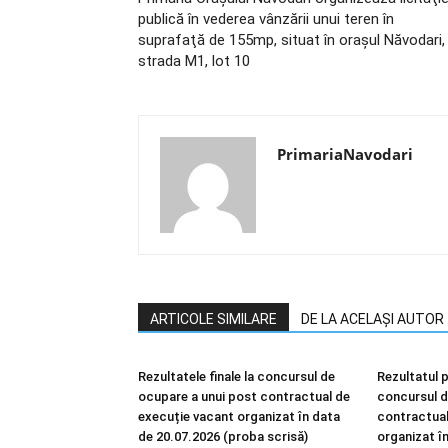
publică în vederea vânzării unui teren în
suprafaţă de 155mp, situat în oraşul Năvodari,
strada M1, lot 10
PrimariaNavodari
ARTICOLE SIMILARE
DE LA ACELAȘI AUTOR
Rezultatele finale la concursul de
Rezultatul p
ocupare a unui post contractual de
concursul d
execuție vacant organizat în data
contractual
de 20.07.2026 (proba scrisă)
organizat î