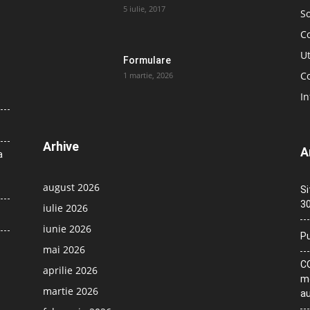
5 iulie, 2017
So
C
Ut
Formulare
Co
1 martie, 2026
In
Arhive
A
a
august 2026
Si
30
iulie 2026
iunie 2026
Pu
mai 2026
CO
aprilie 2026
me
martie 2026
au