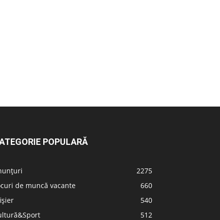
ATEGORIE POPULARĂ
nunțuri
2275
ocuri de muncă vacante
660
ișier
540
ultură&Sport
512