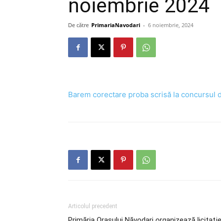
noiembrie 2024
De către
PrimariaNavodari
-
6 noiembrie, 2024
Barem corectare proba scrisă la concursul 
Articolul precedent
Primăria Orașului Năvodari organizează licitaţi