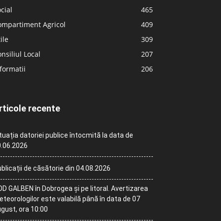
cial
465
ompartiment Agricol
409
ile
309
nsiliul Local
207
formatii
206
rticole recente
tuația datoriei publice întocmită la data de
.06.2026
blicații de căsătorie din 04.08.2026
D GALBEN în Dobrogea și pe litoral. Avertizarea
teorologilor este valabilă până în data de 07
gust, ora 10:00