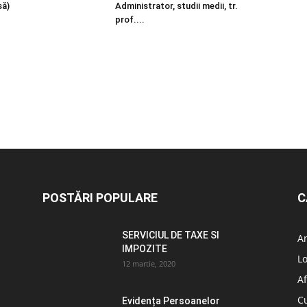
să)
Administrator, studii medii, tr.
prof....
POSTĂRI POPULARE
C
SERVICIUL DE TAXE SI
A
IMPOZITE
L
12 martie, 2020
Af
C
Evidența Persoanelor