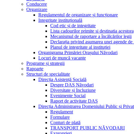
Conducere
Organizare
Regulamentul de organizare și funcționare
Integritate instituțională
Cod etic și de integritate
Lista cadourilor primite si destinatia acesto
Mecanismul de raportare a încălcărilor legii
Declarația privind asumarea unei agende de i
Planul de integritate al instituției
Organigrama Primăriei Orașului Năvodari
Locuri de muncă vacante
Programe și strategii
Rapoarte
Structuri de specialitate
Direcția Asistență Socială
Despre DAS Năvodari
Diversitate și Incluziune
Evenimente Social
Raport de activitate DAS
Direcția Administrarea Domeniului Public și Privat
Regulament
Formulare
Conturi de plată
TRANSPORT PUBLIC NĂVODARI
Exproprieri