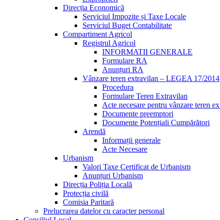
Direcția Economică
Serviciul Impozite și Taxe Locale
Serviciul Buget Contabilitate
Compartiment Agricol
Registrul Agricol
INFORMATII GENERALE
Formulare RA
Anunțuri RA
Vânzare teren extravilan – LEGEA 17/2014
Procedura
Formulare Teren Extravilan
Acte necesare pentru vânzare teren ex
Documente preemptori
Documente Potențiali Cumpărători
Arendă
Informații generale
Acte Necesare
Urbanism
Valori Taxe Certificat de Urbanism
Anunțuri Urbanism
Direcția Poliția Locală
Protecția civilă
Comisia Paritară
Prelucrarea datelor cu caracter personal
Consiliul Local