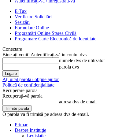
Autentificați-vă / Înregistrați-vă
E-Tax
Verificare Solicitări
Sesizări
Formulare Online
Programări Online Starea Civilă
Programare Carte Electronică de Identitate
Conectare
Bine ați venit! Autentificați-vă in contul dvs
numele dvs de utilizator
parola dvs
Ați uitat parola? obține ajutor
Politică de confidențialitate
Recuperare parola
Recuperați-vă parola
adresa dvs de email
O parola va fi trimisă pe adresa dvs de email.
Primar
Despre Instituție
Legislație