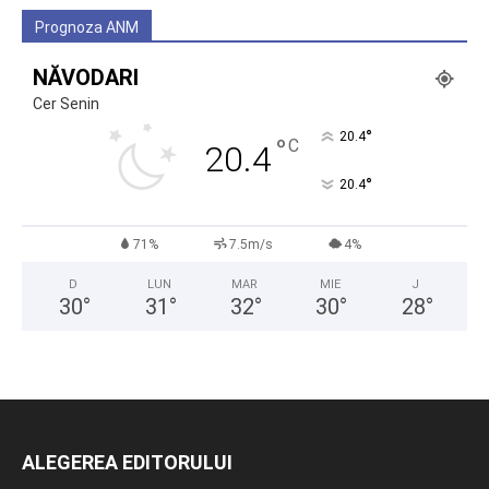
Prognoza ANM
NĂVODARI
Cer Senin
°
20.4
°
C
20.4
°
20.4
71%
7.5m/s
4%
D
LUN
MAR
MIE
J
30
°
31
°
32
°
30
°
28
°
ALEGEREA EDITORULUI