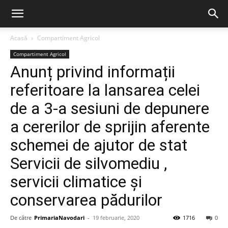
Acasă
Compartiment Agricol
Compartiment Agricol
Anunț privind informații
referitoare la lansarea celei
de a 3-a sesiuni de depunere
a cererilor de sprijin aferente
schemei de ajutor de stat
Servicii de silvomediu ,
servicii climatice și
conservarea pădurilor
De către
PrimariaNavodari
-
19 februarie, 2020
1716
0