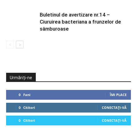
Buletinul de avertizare nr.14 –
Ciuruirea bacteriana a frunzelor de
sâmburoase
Urmăriți-ne
0
Fani
ÎMI PLACE
0
Cititori
CONECTAȚI-VĂ
0
Cititori
CONECTAȚI-VĂ