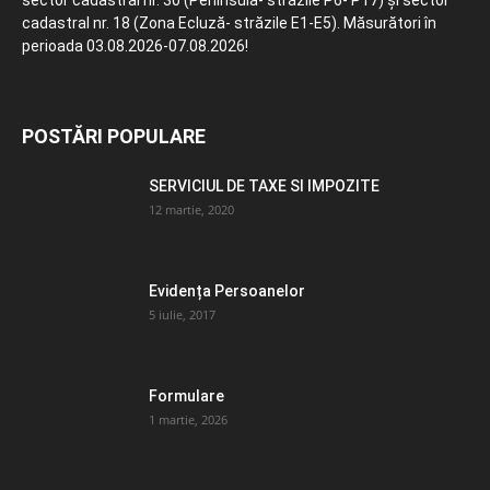
sector cadastral nr. 30 (Peninsula- străzile P6- P17) și sector
cadastral nr. 18 (Zona Ecluză- străzile E1-E5). Măsurători în
perioada 03.08.2026-07.08.2026!
POSTĂRI POPULARE
SERVICIUL DE TAXE SI IMPOZITE
12 martie, 2020
Evidența Persoanelor
5 iulie, 2017
Formulare
1 martie, 2026