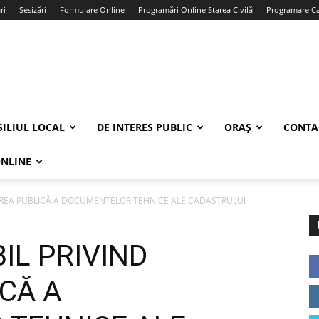
ri
Sesizări
Formulare Online
Programări Online Starea Civilă
Programare Car
ILIUL LOCAL
DE INTERES PUBLIC
ORAȘ
CONTA
ONLINE
AREA PUBLICĂ A DOCUMENTELOR TEHNICE ALE CADASTRULUI
IL PRIVIND
CĂ A