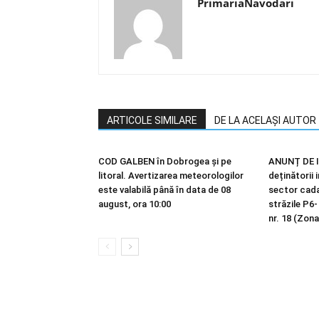
PrimariaNavodari
ARTICOLE SIMILARE
DE LA ACELAȘI AUTOR
COD GALBEN în Dobrogea și pe
ANUNȚ DE I
litoral. Avertizarea meteorologilor
deținătorii 
este valabilă până în data de 08
sector cadas
august, ora 10:00
străzile P6-
nr. 18 (Zona