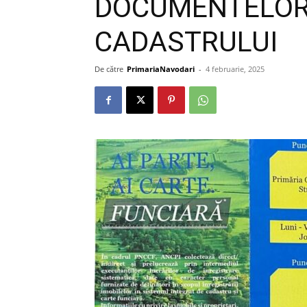
DOCUMENTELOR 
CADASTRULUI
De către
PrimariaNavodari
-
4 februarie, 2025