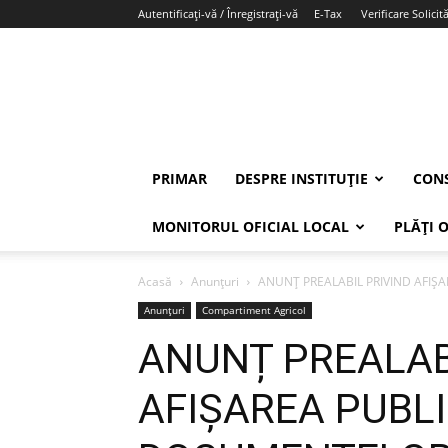
Autentificați-vă / Înregistrați-vă
E-Tax
Verificare Solicită
PRIMAR
DESPRE INSTITUȚIE
CONS
MONITORUL OFICIAL LOCAL
PLĂȚI 
Acasă
Anunțuri
ANUNȚ PREALABIL PRIVIND AFIȘ
Anunțuri
Compartiment Agricol
ANUNȚ PREALAB
AFIȘAREA PUBLI