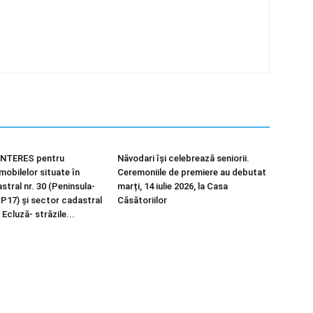
NTERES pentru
Năvodari își celebrează seniorii.
imobilelor situate în
Ceremoniile de premiere au debutat
tral nr. 30 (Peninsula-
marți, 14 iulie 2026, la Casa
 P17) și sector cadastral
Căsătoriilor
 Ecluză- străzile...