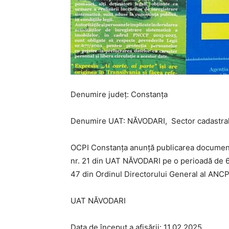
Denumire județ: Constanța
Denumire UAT: NĂVODARI, Sector cadastral 
OCPI
Constanța anunță publicarea documente
nr.
21
din UAT
NĂVODARI pe o perioadă de 60 
47
din
O
rdinul
D
irectorului
G
eneral
al ANCP
UAT NĂVODARI
Data de început a afișării: 11.02.2025