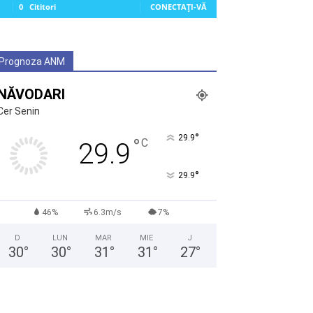
0
Cititori
CONECTAȚI-VĂ
Prognoza ANM
NĂVODARI
Cer Senin
°
29.9
°
C
29.9
°
29.9
46%
6.3m/s
7%
D
LUN
MAR
MIE
J
30
°
30
°
31
°
31
°
27
°