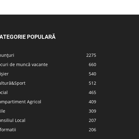
ATEGORIE POPULARĂ
nunțuri
2275
ocuri de muncă vacante
660
ișier
540
ultură&Sport
512
cial
465
ompartiment Agricol
409
ile
309
nsiliul Local
207
formatii
206