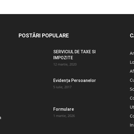
POSTĂRI POPULARE
C
SERVICIUL DE TAXE SI
A
IMPOZITE
L
12 martie, 2020
Af
C
Evidența Persoanelor
5 iulie, 2017
So
C
Ut
Formulare
Co
1 martie, 2026
a
In