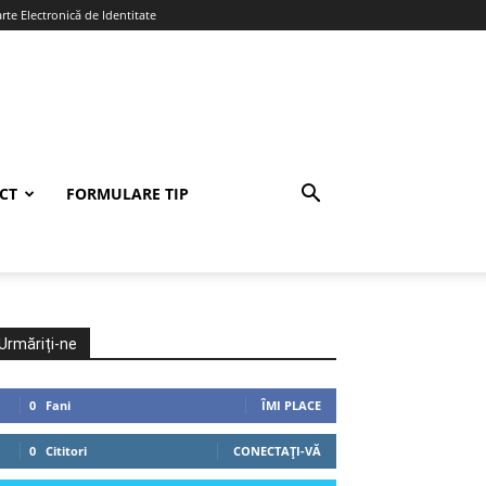
te Electronică de Identitate
CT
FORMULARE TIP
Urmăriți-ne
0
Fani
ÎMI PLACE
0
Cititori
CONECTAȚI-VĂ