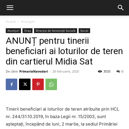
Acasă
Anunțuri
Anunțuri
Oraș
Direcția de Asistență Socială
Social
ANUNȚ pentru tinerii
beneficiari ai loturilor de teren
din cartierul Midia Sat
De către
PrimariaNavodari
-
28 februarie, 2020
3533
0
Tinerii beneficiari ai loturilor de teren atribuite prin HCL
nr. 244/31.10.2019, în baza Legii nr. 15/2003, sunt
așteptați, începând de luni, 2 martie, la sediul Primăriei