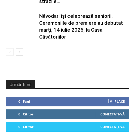
străzile...
Năvodari își celebrează seniorii.
Ceremoniile de premiere au debutat
marți, 14 iulie 2026, la Casa
Căsătoriilor
Urmăriți-ne
0
Fani
ÎMI PLACE
0
Cititori
CONECTAȚI-VĂ
0
Cititori
CONECTAȚI-VĂ