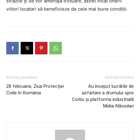
străzile și se vor amenaja trotuare, astfel încât tinerii
viitori locatari să beneficieze de cele mai bune condiții.
Articolul precedent
Articolul următor
28 februarie, Ziua Protecției
Au început lucrările de
Civile în România
asfaltare a drumului spre
Corbu și platforma industrială
Midia-Năvodari