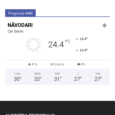
Prognoza ANM
NĂVODARI
Cer Senin
°
24.4
°
C
24.4
°
24.4
41%
5.6m/s
0%
LUN
MAR
MIE
J
VIN
30
°
32
°
31
°
27
°
27
°