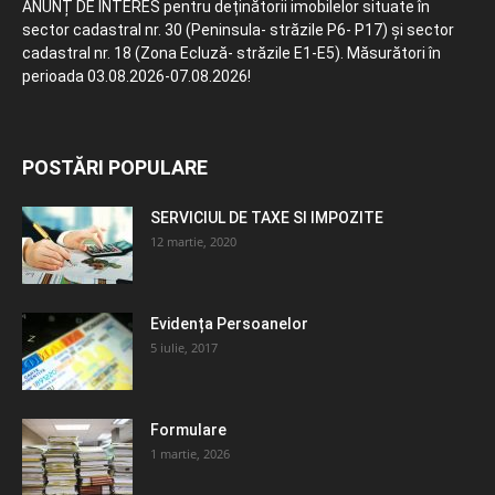
ANUNȚ DE INTERES pentru deținătorii imobilelor situate în
sector cadastral nr. 30 (Peninsula- străzile P6- P17) și sector
cadastral nr. 18 (Zona Ecluză- străzile E1-E5). Măsurători în
perioada 03.08.2026-07.08.2026!
POSTĂRI POPULARE
SERVICIUL DE TAXE SI IMPOZITE
12 martie, 2020
Evidența Persoanelor
5 iulie, 2017
Formulare
1 martie, 2026