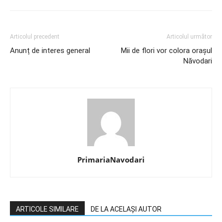
Articolul precedent
Articolul următor
Anunț de interes general
Mii de flori vor colora orașul
Năvodari
PrimariaNavodari
ARTICOLE SIMILARE
DE LA ACELAȘI AUTOR