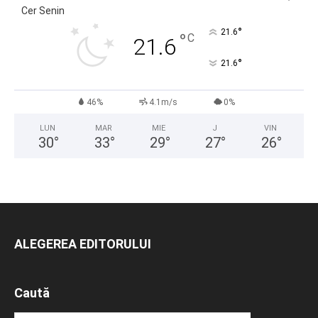
Cer Senin
°
21.6
°
C
21.6
°
21.6
46%
4.1m/s
0%
LUN
MAR
MIE
J
VIN
30
°
33
°
29
°
27
°
26
°
ALEGEREA EDITORULUI
Caută