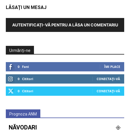
LĂSAȚI UN MESAJ
AUTENTIFICAȚI-VĂ PENTRU A LĂSA UN COMENTARIU
Urmăriți-ne
0
Fani
ÎMI PLACE
0
Cititori
CONECTAȚI-VĂ
0
Cititori
CONECTAȚI-VĂ
Prognoza ANM
NĂVODARI