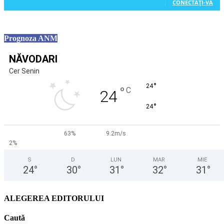
CONECTAȚI-VĂ
Prognoza ANM
NĂVODARI
Cer Senin
°
24
°
C
24
°
24
63%
9.2m/s
2%
S
D
LUN
MAR
MIE
24
°
30
°
31
°
32
°
31
°
ALEGEREA EDITORULUI
Caută