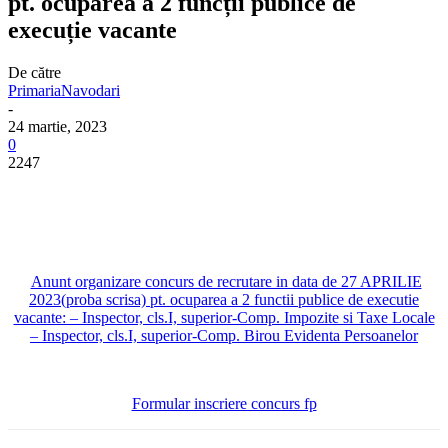
pt. ocuparea a 2 funcții publice de
execuție vacante
De către
PrimariaNavodari
-
24 martie, 2023
0
2247
Anunt organizare concurs de recrutare in data de 27 APRILIE
2023(proba scrisa) pt. ocuparea a 2 functii publice de executie
vacante: – Inspector, cls.I, superior-Comp. Impozite si Taxe Locale
– Inspector, cls.I, superior-Comp. Birou Evidenta Persoanelor
Formular inscriere concurs fp