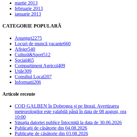
martie 2013
februarie 2013
ianuarie 2013
CATEGORIE POPULARĂ
Anunțuri
2275
Locuri de muncă vacante
660
Afișier
540
Cultură&Sport
512
Social
465
Compartiment Agricol
409
Utile
309
Consiliul Local
207
Informatii
206
Articole recente
COD GALBEN în Dobrogea și pe litoral. Avertizarea
meteorologilor este valabilă până în data de 08 august, ora
10:00
Situația datoriei publice întocmită la data de 30.06.2026
Publicații de căsătorie din 04.08.2026
Publicație de căsătorie din 03.08.2026