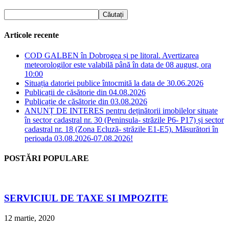
Articole recente
COD GALBEN în Dobrogea și pe litoral. Avertizarea
meteorologilor este valabilă până în data de 08 august, ora
10:00
Situația datoriei publice întocmită la data de 30.06.2026
Publicații de căsătorie din 04.08.2026
Publicație de căsătorie din 03.08.2026
ANUNȚ DE INTERES pentru deținătorii imobilelor situate
în sector cadastral nr. 30 (Peninsula- străzile P6- P17) și sector
cadastral nr. 18 (Zona Ecluză- străzile E1-E5). Măsurători în
perioada 03.08.2026-07.08.2026!
POSTĂRI POPULARE
SERVICIUL DE TAXE SI IMPOZITE
12 martie, 2020