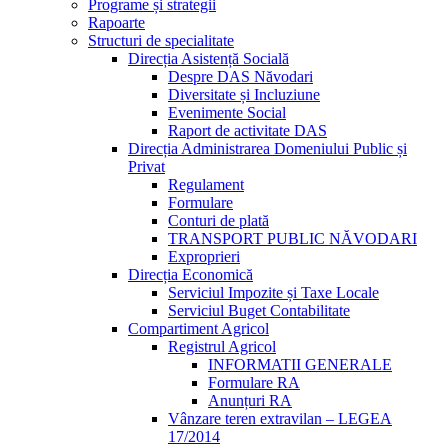
Programe și strategii
Rapoarte
Structuri de specialitate
Direcția Asistență Socială
Despre DAS Năvodari
Diversitate și Incluziune
Evenimente Social
Raport de activitate DAS
Direcția Administrarea Domeniului Public și
Privat
Regulament
Formulare
Conturi de plată
TRANSPORT PUBLIC NĂVODARI
Exproprieri
Direcția Economică
Serviciul Impozite și Taxe Locale
Serviciul Buget Contabilitate
Compartiment Agricol
Registrul Agricol
INFORMATII GENERALE
Formulare RA
Anunțuri RA
Vânzare teren extravilan – LEGEA
17/2014