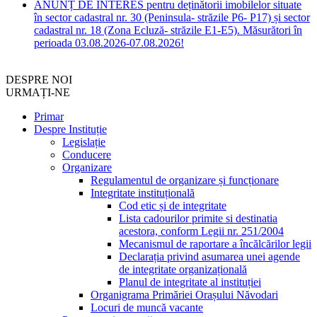
ANUNȚ DE INTERES pentru deținătorii imobilelor situate
în sector cadastral nr. 30 (Peninsula- străzile P6- P17) și sector
cadastral nr. 18 (Zona Ecluză- străzile E1-E5). Măsurători în
perioada 03.08.2026-07.08.2026!
DESPRE NOI
URMAȚI-NE
Primar
Despre Instituție
Legislație
Conducere
Organizare
Regulamentul de organizare și funcționare
Integritate instituțională
Cod etic și de integritate
Lista cadourilor primite si destinatia
acestora, conform Legii nr. 251/2004
Mecanismul de raportare a încălcărilor legii
Declarația privind asumarea unei agende
de integritate organizațională
Planul de integritate al instituției
Organigrama Primăriei Orașului Năvodari
Locuri de muncă vacante