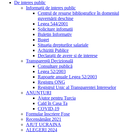
De interes public
Informații de interes public
Centrul de resurse bibliografice în domeniul
guvernării deschise
Legea 544/2001
Solicitare infomatii
Buletin Informativ
Buget
Situația drepturilor salariale
Achizitii Publice
Declarații de avere si de interese
Transparență Decizională
Consultare publică
Legea 52/2003
Rapoarte anuale Legea 52/2003
Registru ONG
Registrul Unic al Transparentei Intereselor
ANUNȚURI
Ajutor pentru Turcia
Cald în Casa Ta
COVID-19
Formular înscriere Fose
Recensământ 2021
AJUT UCRAINA
ALEGERI 2024