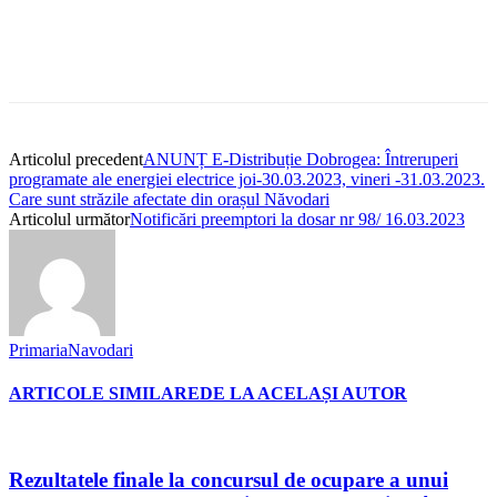
Articolul precedent
ANUNȚ E-Distribuție Dobrogea: Întreruperi
programate ale energiei electrice joi-30.03.2023, vineri -31.03.2023.
Care sunt străzile afectate din orașul Năvodari
Articolul următor
Notificări preemptori la dosar nr 98/ 16.03.2023
PrimariaNavodari
ARTICOLE SIMILARE
DE LA ACELAȘI AUTOR
Rezultatele finale la concursul de ocupare a unui