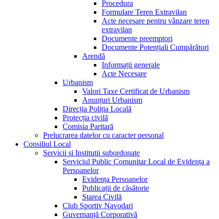
Procedura
Formulare Teren Extravilan
Acte necesare pentru vânzare teren
extravilan
Documente preemptori
Documente Potențiali Cumpărători
Arendă
Informații generale
Acte Necesare
Urbanism
Valori Taxe Certificat de Urbanism
Anunțuri Urbanism
Direcția Poliția Locală
Protecția civilă
Comisia Paritară
Prelucrarea datelor cu caracter personal
Consiliul Local
Servicii si Institutii subordonate
Serviciul Public Comunitar Local de Evidența a
Persoanelor
Evidența Persoanelor
Publicații de căsătorie
Starea Civilă
Club Sportiv Navodari
Guvernanță Corporativă