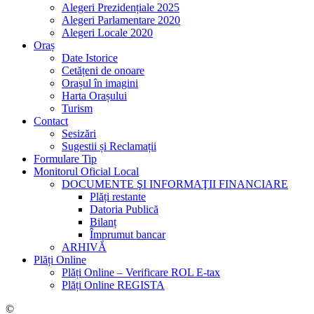
Alegeri Prezidențiale 2025
Alegeri Parlamentare 2020
Alegeri Locale 2020
Oraș
Date Istorice
Cetățeni de onoare
Orașul în imagini
Harta Orașului
Turism
Contact
Sesizări
Sugestii și Reclamații
Formulare Tip
Monitorul Oficial Local
DOCUMENTE ŞI INFORMAŢII FINANCIARE
Plăți restante
Datoria Publică
Bilanț
Împrumut bancar
ARHIVĂ
Plăți Online
Plăți Online – Verificare ROL E-tax
Plăți Online REGISTA
©