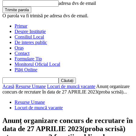
adresa dvs de email
O parola va fi trimisă pe adresa dvs de email.
Primar
Despre Instituție
Consiliul Local
De interes public
Oraș
Contact
Formulare Tip
Monitorul Oficial Local
Plăți Online
Acasă
Resurse Umane
Locuri de muncă vacante
Anunț organizare
concurs de recrutare în data de 27 APRILIE 2023(proba scrisă)...
Resurse Umane
Locuri de muncă vacante
Anunț organizare concurs de recrutare în
data de 27 APRILIE 2023(proba scrisă)