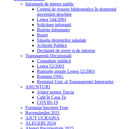
Informații de interes public
Centrul de resurse bibliografice în domeniul
guvernării deschise
Legea 544/2001
Solicitare infomatii
Buletin Informativ
Buget
Situația drepturilor salariale
Achizitii Publice
Declarații de avere si de interese
Transparență Decizională
Consultare publică
Legea 52/2003
Rapoarte anuale Legea 52/2003
Registru ONG
Registrul Unic al Transparentei Intereselor
ANUNȚURI
Ajutor pentru Turcia
Cald în Casa Ta
COVID-19
Formular înscriere Fose
Recensământ 2021
AJUT UCRAINA
ALEGERI 2024
Alegeri Prezidențiale 2025