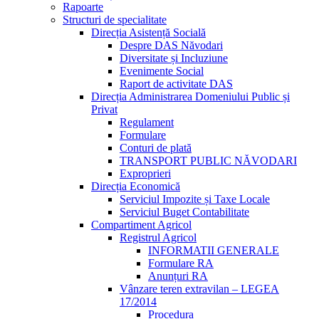
Rapoarte
Structuri de specialitate
Direcția Asistență Socială
Despre DAS Năvodari
Diversitate și Incluziune
Evenimente Social
Raport de activitate DAS
Direcția Administrarea Domeniului Public și
Privat
Regulament
Formulare
Conturi de plată
TRANSPORT PUBLIC NĂVODARI
Exproprieri
Direcția Economică
Serviciul Impozite și Taxe Locale
Serviciul Buget Contabilitate
Compartiment Agricol
Registrul Agricol
INFORMATII GENERALE
Formulare RA
Anunțuri RA
Vânzare teren extravilan – LEGEA
17/2014
Procedura