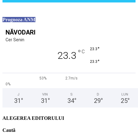
Prognoza ANM
NĂVODARI
Cer Senin
°
23.3
°
C
23.3
°
23.3
53%
2.7m/s
0%
J
VIN
S
D
LUN
31
°
31
°
34
°
29
°
25
°
ALEGEREA EDITORULUI
Caută