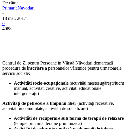
De către
PrimariaNavodari
-
18 mai, 2017
0
4088
Centrul de Zi pentru Persoane în Vârstă Năvodari demarează
procedura de
înscriere
a persoanelor vârstnice pentru următoarele
servicii sociale:
Activități socio-ocupaționale
(activități meșteșugărești/lucru
manual, activități creative, activități educaționale
intergenerații)
Activități de petrecere a timpului liber
(activități recreative,
activități în comunitate, activități de socializare)
Activități de recuperare sub forma de terapii de relaxare
(terapie prin artă, terapie prin muzică)
Activități de educație sanitară pe domenii de interes