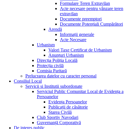
Formulare Teren Extravilan
Acte necesare pentru vânzare teren
extravilan
Documente preemptori
Documente Potențiali Cumpărători
Arendă
Informații generale
Acte Necesare
Urbanism
Valori Taxe Certificat de Urbanism
Anunțuri Urbanism
Direcția Poliția Locală
Protecția civilă
Comisia Paritară
Prelucrarea datelor cu caracter personal
Consiliul Local
Servicii si Institutii subordonate
Serviciul Public Comunitar Local de Evidența a
Persoanelor
Evidența Persoanelor
Publicații de căsătorie
Starea Civilă
Club Sportiv Navodari
Guvernanță Corporativă
De interes public