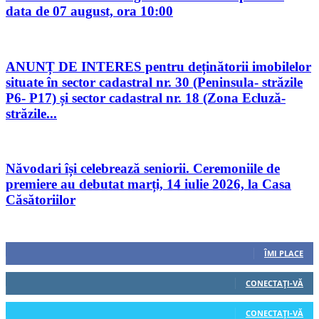
data de 07 august, ora 10:00
ANUNȚ DE INTERES pentru deținătorii imobilelor
situate în sector cadastral nr. 30 (Peninsula- străzile
P6- P17) și sector cadastral nr. 18 (Zona Ecluză-
străzile...
Năvodari își celebrează seniorii. Ceremoniile de
premiere au debutat marți, 14 iulie 2026, la Casa
Căsătoriilor
Urmăriți-ne
0
Fani
ÎMI PLACE
0
Cititori
CONECTAȚI-VĂ
0
Cititori
CONECTAȚI-VĂ