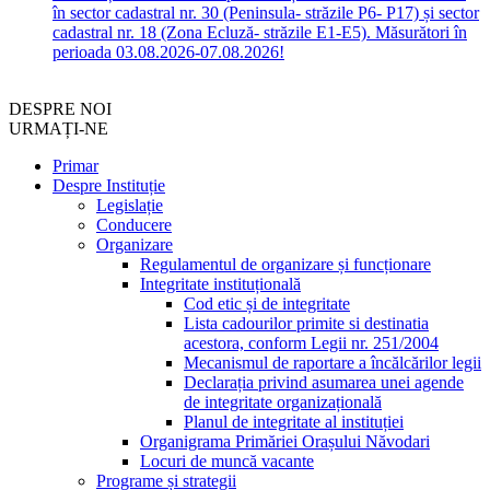
în sector cadastral nr. 30 (Peninsula- străzile P6- P17) și sector
cadastral nr. 18 (Zona Ecluză- străzile E1-E5). Măsurători în
perioada 03.08.2026-07.08.2026!
DESPRE NOI
URMAȚI-NE
Primar
Despre Instituție
Legislație
Conducere
Organizare
Regulamentul de organizare și funcționare
Integritate instituțională
Cod etic și de integritate
Lista cadourilor primite si destinatia
acestora, conform Legii nr. 251/2004
Mecanismul de raportare a încălcărilor legii
Declarația privind asumarea unei agende
de integritate organizațională
Planul de integritate al instituției
Organigrama Primăriei Orașului Năvodari
Locuri de muncă vacante
Programe și strategii