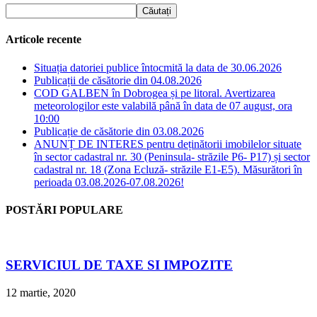
Articole recente
Situația datoriei publice întocmită la data de 30.06.2026
Publicații de căsătorie din 04.08.2026
COD GALBEN în Dobrogea și pe litoral. Avertizarea
meteorologilor este valabilă până în data de 07 august, ora
10:00
Publicație de căsătorie din 03.08.2026
ANUNȚ DE INTERES pentru deținătorii imobilelor situate
în sector cadastral nr. 30 (Peninsula- străzile P6- P17) și sector
cadastral nr. 18 (Zona Ecluză- străzile E1-E5). Măsurători în
perioada 03.08.2026-07.08.2026!
POSTĂRI POPULARE
SERVICIUL DE TAXE SI IMPOZITE
12 martie, 2020