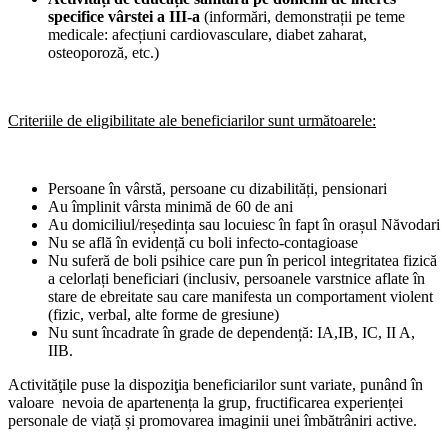
specifice vârstei a III-a
(informări, demonstrații pe teme
medicale: afecțiuni cardiovasculare, diabet zaharat,
osteoporoză, etc.)
Criteriile de eligibilitate ale beneficiarilor sunt următoarele:
Persoane în vârstă, persoane cu dizabilități, pensionari
Au împlinit vârsta minimă de 60 de ani
Au domiciliul/reședința sau locuiesc în fapt în orașul Năvodari
Nu se află în evidență cu boli infecto-contagioase
Nu suferă de boli psihice care pun în pericol integritatea fizică
a celorlați beneficiari (inclusiv, persoanele varstnice aflate în
stare de ebreitate sau care manifesta un comportament violent
(fizic, verbal, alte forme de gresiune)
Nu sunt încadrate în grade de dependență: IA,IB, IC, II A,
IIB.
Activităţile puse la dispoziţia beneficiarilor sunt variate, punând în
valoare nevoia de apartenența la grup, fructificarea experienței
personale de viață și promovarea imaginii unei îmbătrâniri active.