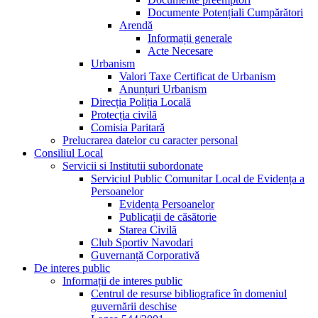
Documente Potențiali Cumpărători
Arendă
Informații generale
Acte Necesare
Urbanism
Valori Taxe Certificat de Urbanism
Anunțuri Urbanism
Direcția Poliția Locală
Protecția civilă
Comisia Paritară
Prelucrarea datelor cu caracter personal
Consiliul Local
Servicii si Institutii subordonate
Serviciul Public Comunitar Local de Evidența a
Persoanelor
Evidența Persoanelor
Publicații de căsătorie
Starea Civilă
Club Sportiv Navodari
Guvernanță Corporativă
De interes public
Informații de interes public
Centrul de resurse bibliografice în domeniul
guvernării deschise