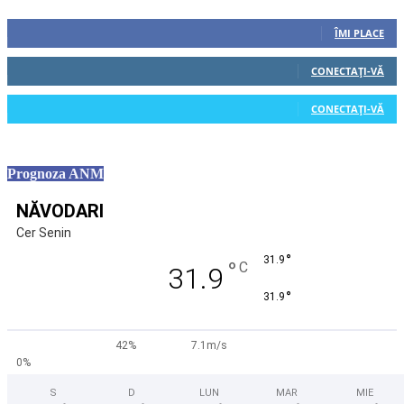
0
Fani
ÎMI PLACE
0
Cititori
CONECTAȚI-VĂ
0
Cititori
CONECTAȚI-VĂ
Prognoza ANM
NĂVODARI
Cer Senin
°
31.9
°
C
31.9
°
31.9
42%
7.1m/s
0%
S
D
LUN
MAR
MIE