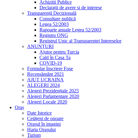
Achizitii Publice
Declarații de avere si de interese
Transparență Decizională
Consultare publică
Legea 52/2003
Rapoarte anuale Legea 52/2003
Registru ONG
Registrul Unic al Transparentei Intereselor
ANUNȚURI
Ajutor pentru Turcia
Cald în Casa Ta
COVID-19
Formular înscriere Fose
Recensământ 2021
AJUT UCRAINA
ALEGERI 2024
Alegeri Prezidențiale 2025
Alegeri Parlamentare 2020
Alegeri Locale 2020
Oraș
Date Istorice
Cetățeni de onoare
Orașul în imagini
Harta Orașului
Turism