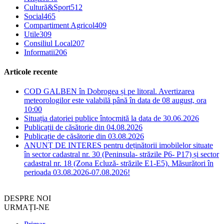
Cultură&Sport
512
Social
465
Compartiment Agricol
409
Utile
309
Consiliul Local
207
Informatii
206
Articole recente
COD GALBEN în Dobrogea și pe litoral. Avertizarea
meteorologilor este valabilă până în data de 08 august, ora
10:00
Situația datoriei publice întocmită la data de 30.06.2026
Publicații de căsătorie din 04.08.2026
Publicație de căsătorie din 03.08.2026
ANUNȚ DE INTERES pentru deținătorii imobilelor situate
în sector cadastral nr. 30 (Peninsula- străzile P6- P17) și sector
cadastral nr. 18 (Zona Ecluză- străzile E1-E5). Măsurători în
perioada 03.08.2026-07.08.2026!
DESPRE NOI
URMAȚI-NE