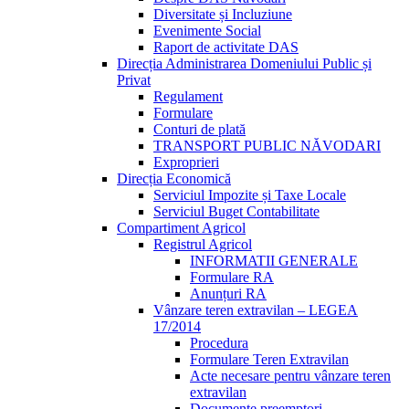
Diversitate și Incluziune
Evenimente Social
Raport de activitate DAS
Direcția Administrarea Domeniului Public și
Privat
Regulament
Formulare
Conturi de plată
TRANSPORT PUBLIC NĂVODARI
Exproprieri
Direcția Economică
Serviciul Impozite și Taxe Locale
Serviciul Buget Contabilitate
Compartiment Agricol
Registrul Agricol
INFORMATII GENERALE
Formulare RA
Anunțuri RA
Vânzare teren extravilan – LEGEA
17/2014
Procedura
Formulare Teren Extravilan
Acte necesare pentru vânzare teren
extravilan
Documente preemptori