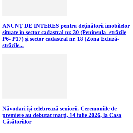
ANUNȚ DE INTERES pentru deținătorii imobilelor
situate în sector cadastral nr. 30 (Peninsula- străzile
P6- P17) și sector cadastral nr. 18 (Zona Ecluză-
străzile...
Năvodari își celebrează seniorii. Ceremoniile de
premiere au debutat marți, 14 iulie 2026, la Casa
Căsătoriilor
Urmăriți-ne