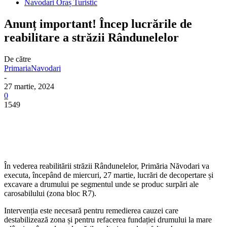
Navodari Oraș Turistic
Anunț important! Încep lucrările de
reabilitare a străzii Rândunelelor
De către
PrimariaNavodari
-
27 martie, 2024
0
1549
În vederea reabilitării străzii Rândunelelor, Primăria Năvodari va
executa, începând de miercuri, 27 martie, lucrări de decopertare și
excavare a drumului pe segmentul unde se produc surpări ale
carosabilului (zona bloc R7).
Intervenția este necesară pentru remedierea cauzei care
destabilizează zona și pentru refacerea fundației drumului la mare