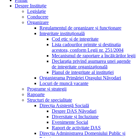
Primar
Despre Instituție
Legislație
Conducere
Organizare
Regulamentul de organizare și funcționare
Integritate instituțională
Cod etic și de integritate
Lista cadourilor primite si destinatia
acestora, conform Legii nr. 251/2004
Mecanismul de raportare a încălcărilor legii
Declarația privind asumarea unei agende
de integritate organizațională
Planul de integritate al instituției
Organigrama Primăriei Orașului Năvodari
Locuri de muncă vacante
Programe și strategii
Rapoarte
Structuri de specialitate
Direcția Asistență Socială
Despre DAS Năvodari
Diversitate și Incluziune
Evenimente Social
Raport de activitate DAS
Direcția Administrarea Domeniului Public și