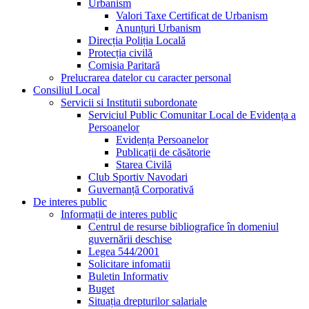
Urbanism
Valori Taxe Certificat de Urbanism
Anunțuri Urbanism
Direcția Poliția Locală
Protecția civilă
Comisia Paritară
Prelucrarea datelor cu caracter personal
Consiliul Local
Servicii si Institutii subordonate
Serviciul Public Comunitar Local de Evidența a
Persoanelor
Evidența Persoanelor
Publicații de căsătorie
Starea Civilă
Club Sportiv Navodari
Guvernanță Corporativă
De interes public
Informații de interes public
Centrul de resurse bibliografice în domeniul
guvernării deschise
Legea 544/2001
Solicitare infomatii
Buletin Informativ
Buget
Situația drepturilor salariale