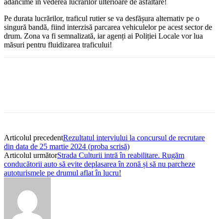
adâncime în vederea lucrărilor ulterioare de asfaltare!
Pe durata lucrărilor, traficul rutier se va desfășura alternativ pe o
singură bandă, fiind interzisă parcarea vehiculelor pe acest sector de
drum. Zona va fi semnalizată, iar agenți ai Poliției Locale vor lua
măsuri pentru fluidizarea traficului!
Articolul precedent
Rezultatul interviului la concursul de recrutare
din data de 25 martie 2024 (proba scrisă)
Articolul următor
Strada Culturii intră în reabilitare. Rugăm
conducătorii auto să evite deplasarea în zonă și să nu parcheze
autoturismele pe drumul aflat în lucru!