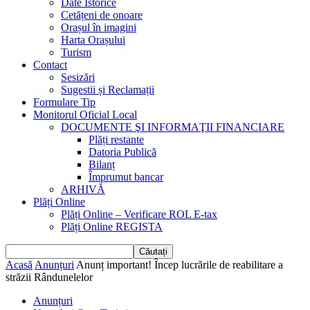
Date Istorice
Cetățeni de onoare
Orașul în imagini
Harta Orașului
Turism
Contact
Sesizări
Sugestii și Reclamații
Formulare Tip
Monitorul Oficial Local
DOCUMENTE ŞI INFORMAŢII FINANCIARE
Plăți restante
Datoria Publică
Bilanț
Împrumut bancar
ARHIVĂ
Plăți Online
Plăți Online – Verificare ROL E-tax
Plăți Online REGISTA
Acasă
Anunțuri
Anunț important! Încep lucrările de reabilitare a
străzii Rândunelelor
Anunțuri