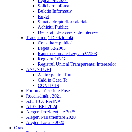
Legea 544/2001
Solicitare infomatii
Buletin Informativ
Buget
Situația drepturilor salariale
Achizitii Publice
Declarații de avere si de interese
Transparență Decizională
Consultare publică
Legea 52/2003
Rapoarte anuale Legea 52/2003
Registru ONG
Registrul Unic al Transparentei Intereselor
ANUNȚURI
Ajutor pentru Turcia
Cald în Casa Ta
COVID-19
Formular înscriere Fose
Recensământ 2021
AJUT UCRAINA
ALEGERI 2024
Alegeri Prezidențiale 2025
Alegeri Parlamentare 2020
Alegeri Locale 2020
Oraș