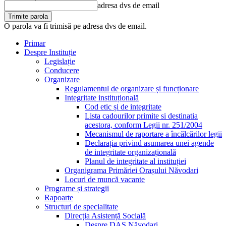
adresa dvs de email
O parola va fi trimisă pe adresa dvs de email.
Primar
Despre Instituție
Legislație
Conducere
Organizare
Regulamentul de organizare și funcționare
Integritate instituțională
Cod etic și de integritate
Lista cadourilor primite si destinatia
acestora, conform Legii nr. 251/2004
Mecanismul de raportare a încălcărilor legii
Declarația privind asumarea unei agende
de integritate organizațională
Planul de integritate al instituției
Organigrama Primăriei Orașului Năvodari
Locuri de muncă vacante
Programe și strategii
Rapoarte
Structuri de specialitate
Direcția Asistență Socială
Despre DAS Năvodari