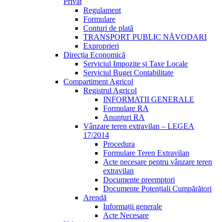
Privat
Regulament
Formulare
Conturi de plată
TRANSPORT PUBLIC NĂVODARI
Exproprieri
Direcția Economică
Serviciul Impozite și Taxe Locale
Serviciul Buget Contabilitate
Compartiment Agricol
Registrul Agricol
INFORMATII GENERALE
Formulare RA
Anunțuri RA
Vânzare teren extravilan – LEGEA
17/2014
Procedura
Formulare Teren Extravilan
Acte necesare pentru vânzare teren
extravilan
Documente preemptori
Documente Potențiali Cumpărători
Arendă
Informații generale
Acte Necesare