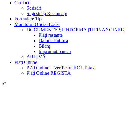
Contact
Sesizări
Sugestii și Reclamații
Formulare Tip
Monitorul Oficial Local
DOCUMENTE ŞI INFORMAŢII FINANCIARE
Plăți restante
Datoria Publică
Bilanț
Împrumut bancar
ARHIVĂ
Plăți Online
Plăți Online – Verificare ROL E-tax
Plăți Online REGISTA
©