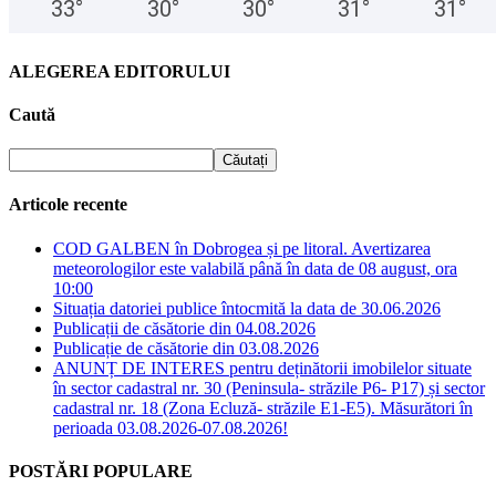
33
°
30
°
30
°
31
°
31
°
ALEGEREA EDITORULUI
Caută
Articole recente
COD GALBEN în Dobrogea și pe litoral. Avertizarea
meteorologilor este valabilă până în data de 08 august, ora
10:00
Situația datoriei publice întocmită la data de 30.06.2026
Publicații de căsătorie din 04.08.2026
Publicație de căsătorie din 03.08.2026
ANUNȚ DE INTERES pentru deținătorii imobilelor situate
în sector cadastral nr. 30 (Peninsula- străzile P6- P17) și sector
cadastral nr. 18 (Zona Ecluză- străzile E1-E5). Măsurători în
perioada 03.08.2026-07.08.2026!
POSTĂRI POPULARE