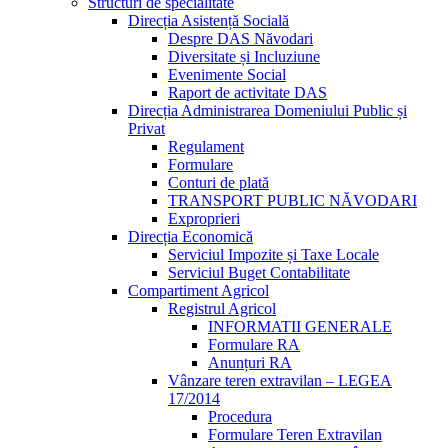
Structuri de specialitate
Direcția Asistență Socială
Despre DAS Năvodari
Diversitate și Incluziune
Evenimente Social
Raport de activitate DAS
Direcția Administrarea Domeniului Public și
Privat
Regulament
Formulare
Conturi de plată
TRANSPORT PUBLIC NĂVODARI
Exproprieri
Direcția Economică
Serviciul Impozite și Taxe Locale
Serviciul Buget Contabilitate
Compartiment Agricol
Registrul Agricol
INFORMATII GENERALE
Formulare RA
Anunțuri RA
Vânzare teren extravilan – LEGEA
17/2014
Procedura
Formulare Teren Extravilan