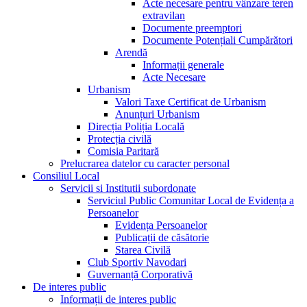
Acte necesare pentru vânzare teren
extravilan
Documente preemptori
Documente Potențiali Cumpărători
Arendă
Informații generale
Acte Necesare
Urbanism
Valori Taxe Certificat de Urbanism
Anunțuri Urbanism
Direcția Poliția Locală
Protecția civilă
Comisia Paritară
Prelucrarea datelor cu caracter personal
Consiliul Local
Servicii si Institutii subordonate
Serviciul Public Comunitar Local de Evidența a
Persoanelor
Evidența Persoanelor
Publicații de căsătorie
Starea Civilă
Club Sportiv Navodari
Guvernanță Corporativă
De interes public
Informații de interes public