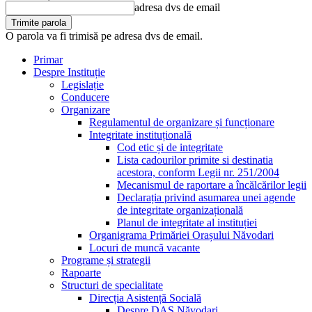
adresa dvs de email
O parola va fi trimisă pe adresa dvs de email.
Primar
Despre Instituție
Legislație
Conducere
Organizare
Regulamentul de organizare și funcționare
Integritate instituțională
Cod etic și de integritate
Lista cadourilor primite si destinatia
acestora, conform Legii nr. 251/2004
Mecanismul de raportare a încălcărilor legii
Declarația privind asumarea unei agende
de integritate organizațională
Planul de integritate al instituției
Organigrama Primăriei Orașului Năvodari
Locuri de muncă vacante
Programe și strategii
Rapoarte
Structuri de specialitate
Direcția Asistență Socială
Despre DAS Năvodari