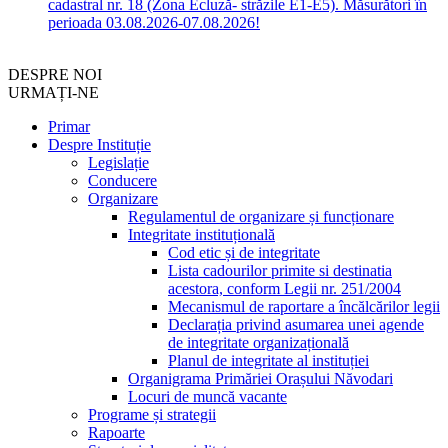
cadastral nr. 18 (Zona Ecluză- străzile E1-E5). Măsurători în
perioada 03.08.2026-07.08.2026!
DESPRE NOI
URMAȚI-NE
Primar
Despre Instituție
Legislație
Conducere
Organizare
Regulamentul de organizare și funcționare
Integritate instituțională
Cod etic și de integritate
Lista cadourilor primite si destinatia
acestora, conform Legii nr. 251/2004
Mecanismul de raportare a încălcărilor legii
Declarația privind asumarea unei agende
de integritate organizațională
Planul de integritate al instituției
Organigrama Primăriei Orașului Năvodari
Locuri de muncă vacante
Programe și strategii
Rapoarte