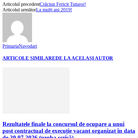
Articolul precedent
Crăciun Fericit Tuturor!
Articolul următor
La mulți ani 2019!
PrimariaNavodari
ARTICOLE SIMILARE
DE LA ACELAȘI AUTOR
Rezultatele finale la concursul de ocupare a unui
post contractual de execuție vacant organizat în data
de 20.07.2026 (proba scrisă)