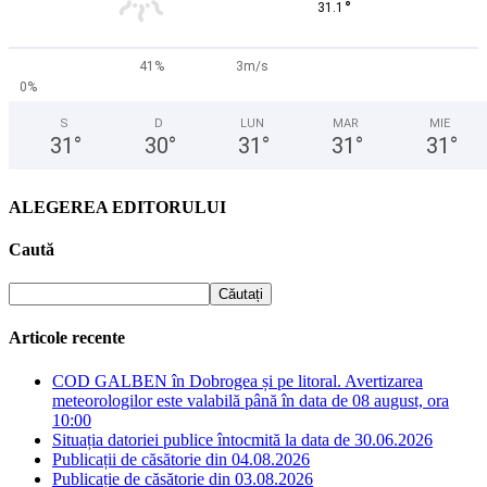
°
31.1
41%
3m/s
0%
S
D
LUN
MAR
MIE
31
°
30
°
31
°
31
°
31
°
ALEGEREA EDITORULUI
Caută
Articole recente
COD GALBEN în Dobrogea și pe litoral. Avertizarea
meteorologilor este valabilă până în data de 08 august, ora
10:00
Situația datoriei publice întocmită la data de 30.06.2026
Publicații de căsătorie din 04.08.2026
Publicație de căsătorie din 03.08.2026