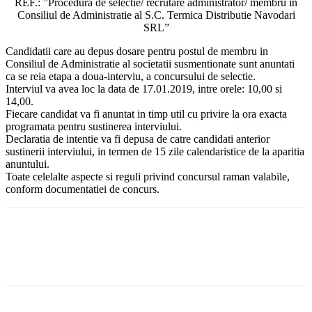
REF.: ”Procedura de selectie/ recrutare administrator/ membru in
Consiliul de Administratie al S.C. Termica Distributie Navodari
SRL”
Candidatii care au depus dosare pentru postul de membru in
Consiliul de Administratie al societatii susmentionate sunt anuntati
ca se reia etapa a doua-interviu, a concursului de selectie.
Interviul va avea loc la data de 17.01.2019, intre orele: 10,00 si
14,00.
Fiecare candidat va fi anuntat in timp util cu privire la ora exacta
programata pentru sustinerea interviului.
Declaratia de intentie va fi depusa de catre candidati anterior
sustinerii interviului, in termen de 15 zile calendaristice de la aparitia
anuntului.
Toate celelalte aspecte si reguli privind concursul raman valabile,
conform documentatiei de concurs.