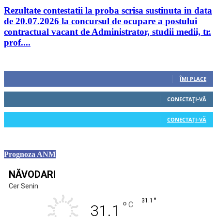
Rezultate contestatii la proba scrisa sustinuta in data
de 20.07.2026 la concursul de ocupare a postului
contractual vacant de Administrator, studii medii, tr.
prof....
Urmăriți-ne
0
Fani
ÎMI PLACE
0
Cititori
CONECTAȚI-VĂ
0
Cititori
CONECTAȚI-VĂ
Prognoza ANM
NĂVODARI
Cer Senin
°
31.1
°
C
31.1