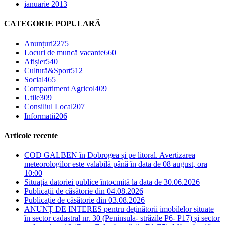
ianuarie 2013
CATEGORIE POPULARĂ
Anunțuri
2275
Locuri de muncă vacante
660
Afișier
540
Cultură&Sport
512
Social
465
Compartiment Agricol
409
Utile
309
Consiliul Local
207
Informatii
206
Articole recente
COD GALBEN în Dobrogea și pe litoral. Avertizarea
meteorologilor este valabilă până în data de 08 august, ora
10:00
Situația datoriei publice întocmită la data de 30.06.2026
Publicații de căsătorie din 04.08.2026
Publicație de căsătorie din 03.08.2026
ANUNȚ DE INTERES pentru deținătorii imobilelor situate
în sector cadastral nr. 30 (Peninsula- străzile P6- P17) și sector