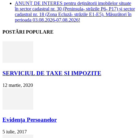
ANUNȚ DE INTERES pentru deținătorii imobilelor situate
în sector cadastral nr. 30 (Peninsula- străzile P6- P17) și sector
cadastral nr. 18 (Zona Ecluză- străzile E1-E5). Măsurători în
perioada 03.08.2026-07.08.2026!
POSTĂRI POPULARE
SERVICIUL DE TAXE SI IMPOZITE
12 martie, 2020
Evidența Persoanelor
5 iulie, 2017