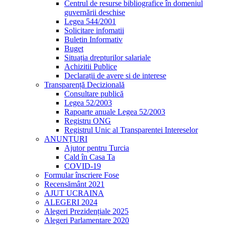
Centrul de resurse bibliografice în domeniul
guvernării deschise
Legea 544/2001
Solicitare infomatii
Buletin Informativ
Buget
Situația drepturilor salariale
Achizitii Publice
Declarații de avere si de interese
Transparență Decizională
Consultare publică
Legea 52/2003
Rapoarte anuale Legea 52/2003
Registru ONG
Registrul Unic al Transparentei Intereselor
ANUNȚURI
Ajutor pentru Turcia
Cald în Casa Ta
COVID-19
Formular înscriere Fose
Recensământ 2021
AJUT UCRAINA
ALEGERI 2024
Alegeri Prezidențiale 2025
Alegeri Parlamentare 2020