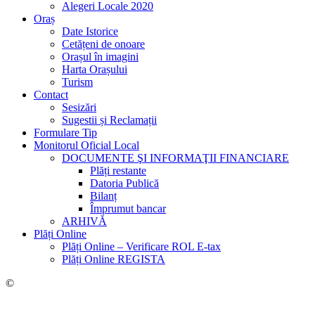
Alegeri Locale 2020
Oraș
Date Istorice
Cetățeni de onoare
Orașul în imagini
Harta Orașului
Turism
Contact
Sesizări
Sugestii și Reclamații
Formulare Tip
Monitorul Oficial Local
DOCUMENTE ŞI INFORMAŢII FINANCIARE
Plăți restante
Datoria Publică
Bilanț
Împrumut bancar
ARHIVĂ
Plăți Online
Plăți Online – Verificare ROL E-tax
Plăți Online REGISTA
©