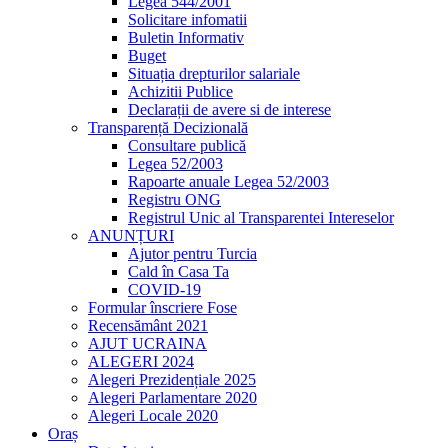
Legea 544/2001
Solicitare infomatii
Buletin Informativ
Buget
Situația drepturilor salariale
Achizitii Publice
Declarații de avere si de interese
Transparență Decizională
Consultare publică
Legea 52/2003
Rapoarte anuale Legea 52/2003
Registru ONG
Registrul Unic al Transparentei Intereselor
ANUNȚURI
Ajutor pentru Turcia
Cald în Casa Ta
COVID-19
Formular înscriere Fose
Recensământ 2021
AJUT UCRAINA
ALEGERI 2024
Alegeri Prezidențiale 2025
Alegeri Parlamentare 2020
Alegeri Locale 2020
Oraș