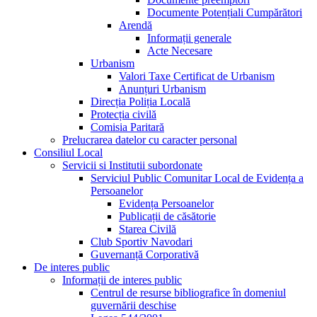
Documente Potențiali Cumpărători
Arendă
Informații generale
Acte Necesare
Urbanism
Valori Taxe Certificat de Urbanism
Anunțuri Urbanism
Direcția Poliția Locală
Protecția civilă
Comisia Paritară
Prelucrarea datelor cu caracter personal
Consiliul Local
Servicii si Institutii subordonate
Serviciul Public Comunitar Local de Evidența a
Persoanelor
Evidența Persoanelor
Publicații de căsătorie
Starea Civilă
Club Sportiv Navodari
Guvernanță Corporativă
De interes public
Informații de interes public
Centrul de resurse bibliografice în domeniul
guvernării deschise