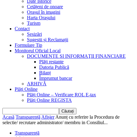
Date Istorice
Cetățeni de onoare
Orașul în imagini
Harta Orașului
Turism
Contact
Sesizări
Sugestii și Reclamații
Formulare Tip
Monitorul Oficial Local
DOCUMENTE ŞI INFORMAŢII FINANCIARE
Plăți restante
Datoria Publică
Bilanț
Împrumut bancar
ARHIVĂ
Plăți Online
Plăți Online – Verificare ROL E-tax
Plăți Online REGISTA
Acasă
Transparență
Afișier
Anunț cu referire la Procedura de
selectie/ recrutare administrator/ membru in Consiliul...
Transparență