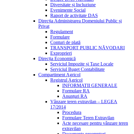
Diversitate și Incluziune
Evenimente Social
Raport de activitate DAS
Direcția Administrarea Domeniului Public și
Privat
Regulament
Formulare
Conturi de plată
TRANSPORT PUBLIC NĂVODARI
Exproprieri
Direcția Economică
Serviciul Impozite și Taxe Locale
Serviciul Buget Contabilitate
Compartiment Agricol
Registrul Agricol
INFORMATII GENERALE
Formulare RA
Anunțuri RA
Vânzare teren extravilan – LEGEA
17/2014
Procedura
Formulare Teren Extravilan
Acte necesare pentru vânzare teren
extravilan
Documente preemptori