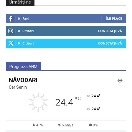
Urmăriți-ne
0
Fani
ÎMI PLACE
0
Cititori
CONECTAȚI-VĂ
0
Cititori
CONECTAȚI-VĂ
Prognoza ANM
NĂVODARI
Cer Senin
°
24.4
°
C
24.4
°
24.4
41%
5.6m/s
0%