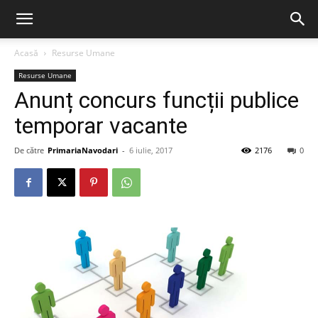
Acasă
Resurse Umane
Resurse Umane
Anunț concurs funcții publice
temporar vacante
De către
PrimariaNavodari
-
6 iulie, 2017
2176
0