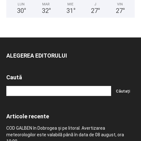
LUN
MAR
MIE
J
VIN
30
°
32
°
31
°
27
°
27
°
ALEGEREA EDITORULUI
Caută
Articole recente
COD GALBEN în Dobrogea și pe litoral. Avertizarea
meteorologilor este valabilă până în data de 08 august, ora