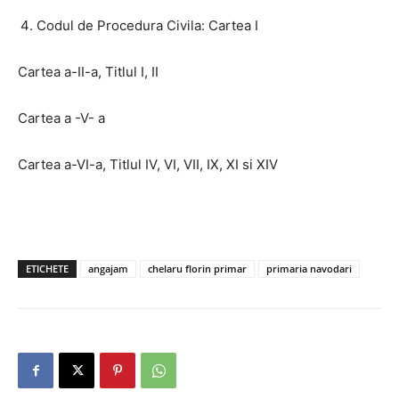
Codul de Procedura Civila: Cartea I
Cartea a-II-a, Titlul I, II
Cartea a -V- a
Cartea a-VI-a, Titlul IV, VI, VII, IX, XI si XIV
ETICHETE
angajam
chelaru florin primar
primaria navodari