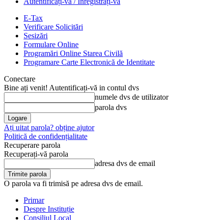
Autentificați-vă / Înregistrați-vă
E-Tax
Verificare Solicitări
Sesizări
Formulare Online
Programări Online Starea Civilă
Programare Carte Electronică de Identitate
Conectare
Bine ați venit! Autentificați-vă in contul dvs
numele dvs de utilizator
parola dvs
Ați uitat parola? obține ajutor
Politică de confidențialitate
Recuperare parola
Recuperați-vă parola
adresa dvs de email
O parola va fi trimisă pe adresa dvs de email.
Primar
Despre Instituție
Consiliul Local